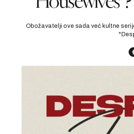
Housewives”? E
Obožavatelji ove sada već kultne serije
"Des