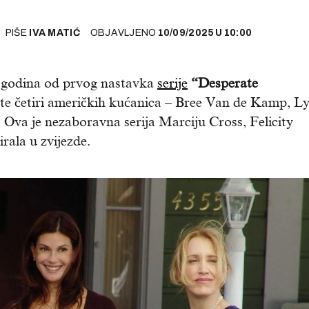
PIŠE
IVA MATIĆ
OBJAVLJENO
10/09/2025
U
10:00
21 godina od prvog nastavka
serije
“Desperate
vote četiri američkih kućanica – Bree Van de Kamp, L
 Ova je nezaboravna serija Marciju Cross, Felicity
rala u zvijezde.