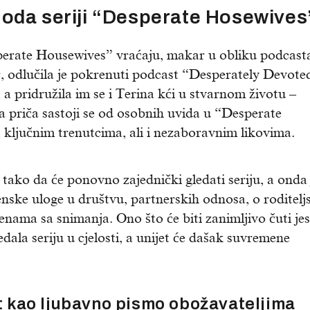
oda seriji “Desperate Hosewives
sperate Housewives” vraćaju, makar u obliku podcast
r, odlučila je pokrenuti podcast “Desperately Devote
 pridružila im se i Terina kći u stvarnom životu –
 priča sastoji se od osobnih uvida u “Desperate
 ključnim trenutcima, ali i nezaboravnim likovima.
ako da će ponovno zajednički gledati seriju, a onda 
ženske uloge u društvu, partnerskih odnosa, o roditelj
menama sa snimanja. Ono što će biti zanimljivo čuti jes
ala seriju u cjelosti, a unijet će dašak suvremene
 kao ljubavno pismo obožavateljima