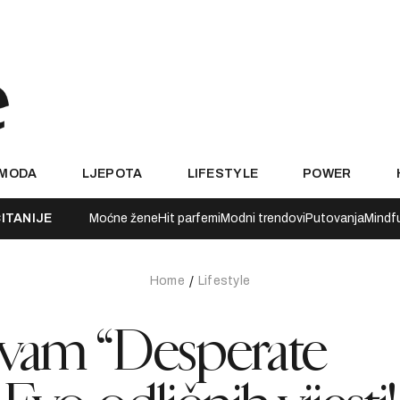
MODA
LJEPOTA
LIFESTYLE
POWER
ITANIJE
Moćne žene
Hit parfemi
Modni trendovi
Putovanja
Mindf
Home
Lifestyle
 vam “Desperate