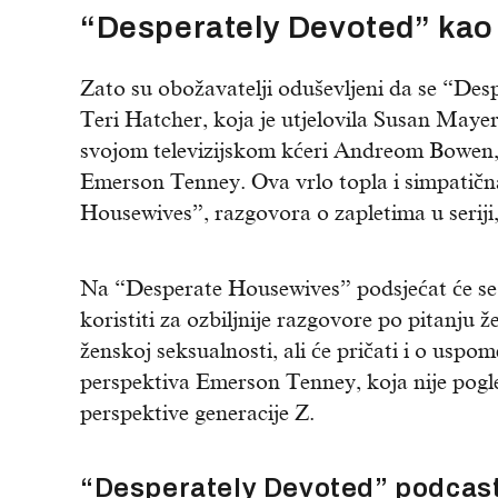
“Desperately Devoted” kao 
Zato su obožavatelji oduševljeni da se “De
Teri Hatcher, koja je utjelovila Susan Maye
svojom televizijskom kćeri Andreom Bowen, a
Emerson Tenney. Ova vrlo topla i simpatična
Housewives”, razgovora o zapletima u seriji,
Na “Desperate Housewives” podsjećat će se t
koristiti za ozbiljnije razgovore po pitanju 
ženskoj seksualnosti, ali će pričati i o uspo
perspektiva Emerson Tenney, koja nije pogled
perspektive generacije Z.
“Desperately Devoted” podcast