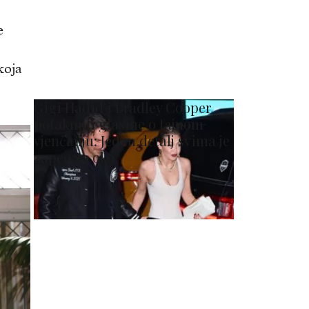
e
koja
Gigi Hadid i Bradley Cooper
potaknuli glasine o tajnom
vjenčanju: Jedan detalj svima je
zapeo za oko