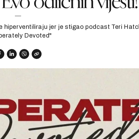
vo odličnih vijesti!
 hiperventiliraju jer je stigao podcast Teri Hat
perately Devoted"