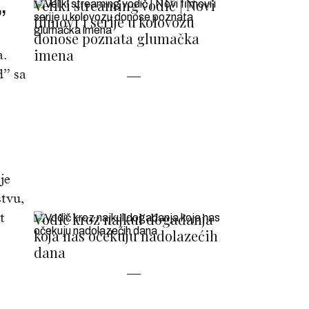
Veliki streaming vodič | Novi
”
filmovi i serije u kolovozu
donose poznata glumačka
imena
a.
d” sa
je
stvu,
t
Vodič kroz najkul događanja
koja nas očekuju nadolazećih
dana