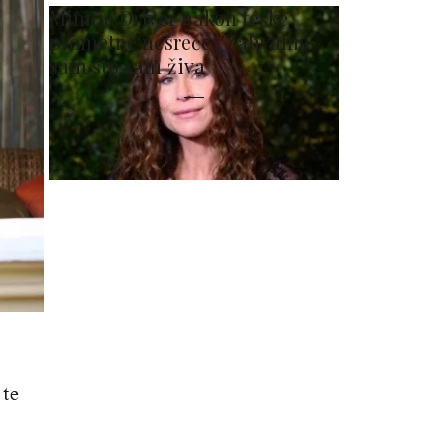
Minnie Driver nakon teške
prometne nesreće: 'Zahvalna
sam što sam živa'
 te