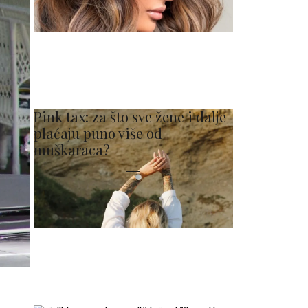
Pink tax: za što sve žene i dalje
plaćaju puno više od
muškaraca?