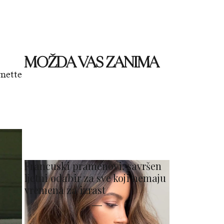
MOŽDA VAS ZANIMA
ynette
Francuski pramenovi: savršen
ljetni odabir za sve koji nemaju
vremena za izrast