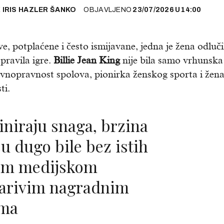
E
IRIS HAZLER ŠANKO
OBJAVLJENO
23/07/2026
U
14:00
ive, potplaćene i često ismijavane, jedna je žena odluči
pravila igre.
Billie Jean King
nije bila samo vrhunska
ravnopravnost spolova, pionirka ženskog sporta i žen
ti.
su dugo bile bez istih
nom medijskom
marivim nagradnim
ima