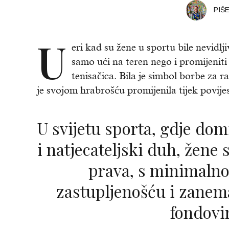
PIŠ
U
eri kad su žene u sportu bile nevidlj
samo ući na teren nego i promijeniti 
tenisačica. Bila je simbol borbe za 
je svojom hrabrošću promijenila tijek povijes
U svijetu sporta, gdje dominiraju snaga, brzina
i natjecateljski duh, žene 
prava, s minimal
zastupljenošću i zane
fondov