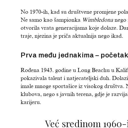
No 1970-ih, kad su društvene promjene polak
Ne samo kao šampionka
Wimbledona
nego i
otvorila vrata generacijama koje dolaze. Da
traje, njezina je priča aktualnija nego ikad.
Prva među jednakima – početak 
Rođena 1943. godine u Long Beachu u Kalif
pokazivala talent i natjecateljski duh. Dolazi
imale mnoge sportašice iz visokog društva. N
klubova, nego s javnih terena, gdje je razvija
karijeru.
Već sredinom 1960-ih King postaje