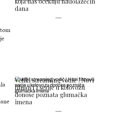
koja nas očekuju nadolazećih
dana
itom
je
Veliki streaming vodič | Novi
ala
filmovi i serije u kolovozu
donose poznata glumačka
imena
rane