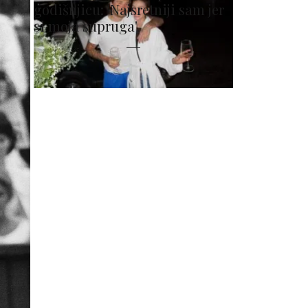
godišnjicu: 'Najsretniji sam jer
si moja supruga'