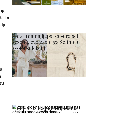
ng
.
da bi
lje
Zara ima najljepši co-ord set
sezone, evo zašto ga želimo u
svojoj kolekciji
da
h
nu
Vodič kroz najkul događanja