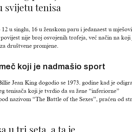
 svijetu tenisa
 12 u singlu, 16 u ženskom paru i jedanaest u mješov
vijest nije broj osvojenih trofeja, već način na koji 
u za društvene promjene.
 meč koji je nadmašio sport
Billie Jean King dogodio se 1973. godine kad je odigr
 tenisača koji je tvrdio da su žene “inferiorne”
 pod nazivom “The Battle of the Sexes”, praćen od st