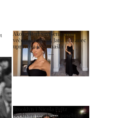
Ako postoji savršena crna
t
večernja haljina, Jana Dužanec
upravo ju je pronašla
Brooklyn i Nicola Peltz
Beckham proslavili posebnu