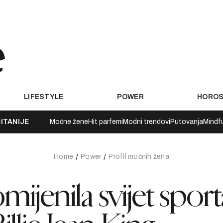
LIFESTYLE
POWER
HORO
ITANIJE
Moćne žene
Hit parfemi
Modni trendovi
Putovanja
Mindf
Home
Power
Profil moćnih žena
mijenila svijet sport