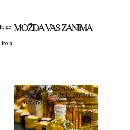
MOŽDA VAS ZANIMA
la ne
a koja
Je li ekstra djevičansko
maslinovo ulje doista zdravije
od "običnog"?