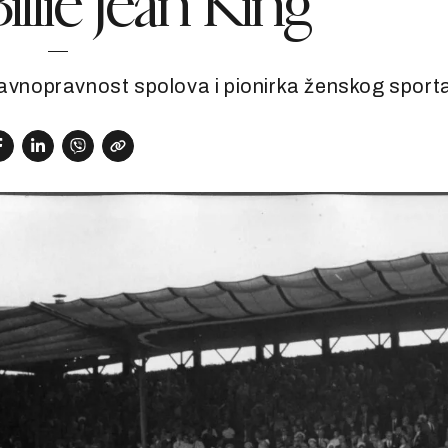
illie Jean King
 ravnopravnost spolova i pionirka ženskog sport