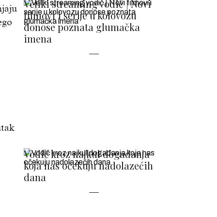
Veliki streaming vodič | Novi
njaju
filmovi i serije u kolovozu
ego
donose poznata glumačka
imena
utak
Vodič kroz najkul događanja
koja nas očekuju nadolazećih
dana