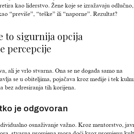
tira kao liderstvo. Žene koje se izražavaju odlučno,
kao “previše”, “teške” ili “naporne”. Rezultat?
e percepcije
iva, ali je vrlo stvarna. Ona se ne događa samo na
vlja se u obiteljima, pojačava kroz medije i tek kulm
bez adresiranja tih korijena.
 tko je odgovoran
individualno osnaživanje važno. Kroz mentorstvo, jav
stora, stvarna promjena mora doći kroz promjenu kul