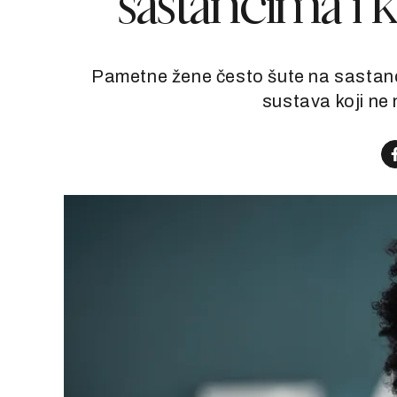
sastancima i 
Pametne žene često šute na sastanc
sustava koji ne