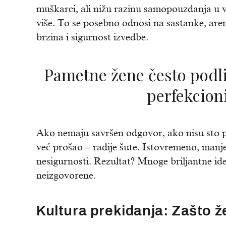
muškarci, ali nižu razinu samopouzdanja u vl
više. To se posebno odnosi na sastanke, aren
brzina i sigurnost izvedbe.
Pametne žene često podliježu tzv. “sindromu
perfekcion
Ako nemaju savršen odgovor, ako nisu sto pos
već prošao – radije šute. Istovremeno, manje 
nesigurnosti. Rezultat? Mnoge briljantne ide
neizgovorene.
Kultura prekidanja: Zašto ž