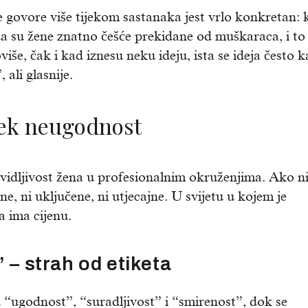
e govore više tijekom sastanaka jest vrlo konkretan: 
da su žene znatno češće prekidane od muškaraca, i to
oviše, čak i kad iznesu neku ideju, ista se ideja često k
ali glasnije.
 tek neugodnost
 vidljivost žena u profesionalnim okruženjima. Ako ni
ne, ni uključene, ni utjecajne. U svijetu u kojem je
a ima cijenu.
 – strah od etiketa
“ugodnost”, “suradljivost” i “smirenost”, dok se