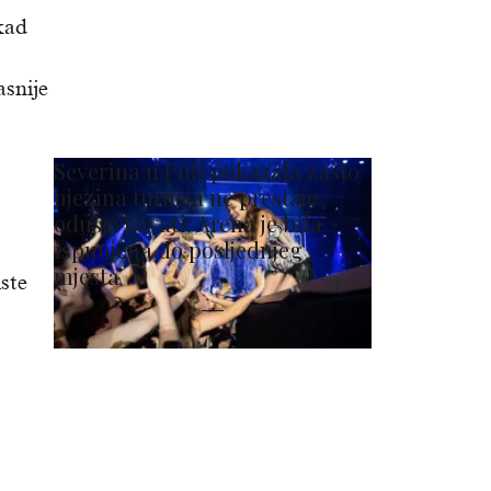
kad
asnije
Severina u Puli pokazala zašto
njezina turneja ne prestaje
oduševljavati: Arena je bila
ispunjena do posljednjeg
mjesta
ste