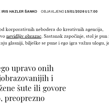
E
IRIS HAZLER ŠANKO
OBJAVLJENO
15/01/2026
U
17:00
 od korporativnih nebodera do kreativnih agencija,
ovo
nevidljiv obrazac
. Sastanak započinje, stol je pun 
taju glasniji, bilješke se pune i ego igra važnu ulogu, 
jobrazovanijih i
ene šute ili govore
, preoprezno