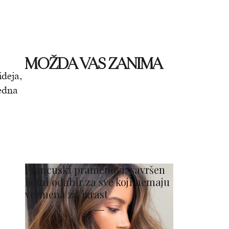
MOŽDA VAS ZANIMA
ideja,
jedna
Francuski pramenovi: savršen
ljetni odabir za sve koji nemaju
vremena za izrast