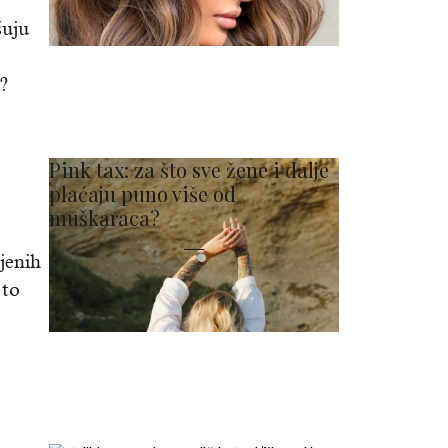
šuju
?
Pink tax: za što sve žene i dalje
plaćaju puno više od
muškaraca?
jenih
 to