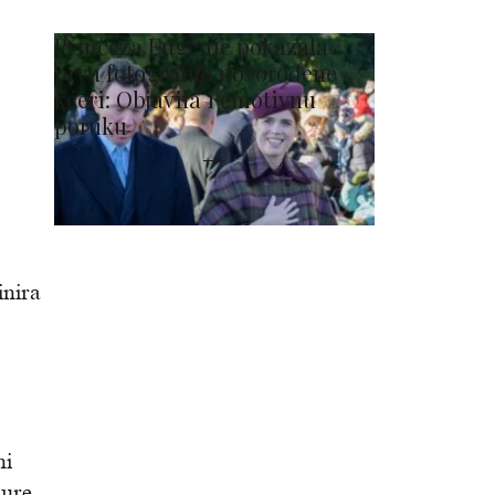
Princeza Eugenie pokazala
prvu fotografiju novorođene
kćeri: Objavila i emotivnu
poruku
inira
ni
ture