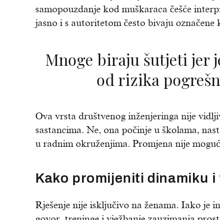
samopouzdanje kod muškaraca češće interpre
jasno i s autoritetom često bivaju označene 
Mnoge biraju šutjeti jer je to sigurnija opcija
od rizika pogrešn
Ova vrsta društvenog inženjeringa nije vidlj
sastancima. Ne, ona počinje u školama, nasta
u radnim okruženjima. Promjena nije moguća 
Kako promijeniti dinamiku i
Rješenje nije isključivo na ženama. Iako je 
govor, treninge i vježbanje zauzimanja pro