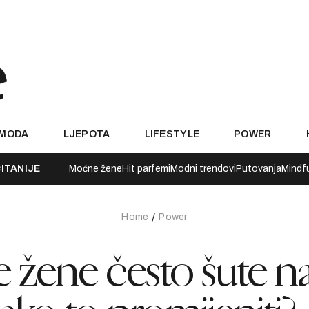
MODA
LJEPOTA
LIFESTYLE
POWER
ITANIJE
Moćne žene
Hit parfemi
Modni trendovi
Putovanja
Mindf
Home
Power
 žene često šute n