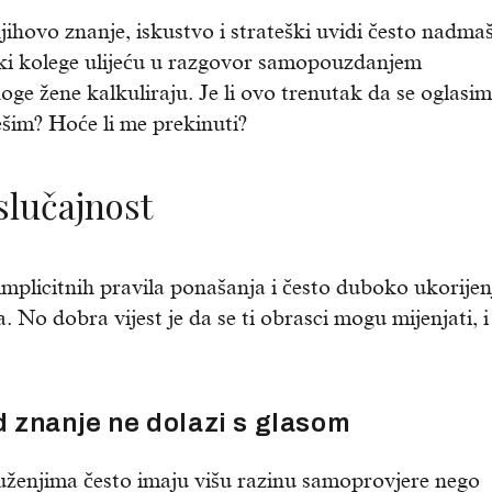
jihovo znanje, iskustvo i strateški uvidi često nadma
ki kolege ulijeću u razgovor samopouzdanjem
e žene kalkuliraju. Je li ovo trenutak da se oglasim
ešim? Hoće li me prekinuti?
 slučajnost
implicitnih pravila ponašanja i često duboko ukorijen
No dobra vijest je da se ti obrasci mogu mijenjati, i
d znanje ne dolazi s glasom
uženjima često imaju višu razinu samoprovjere nego