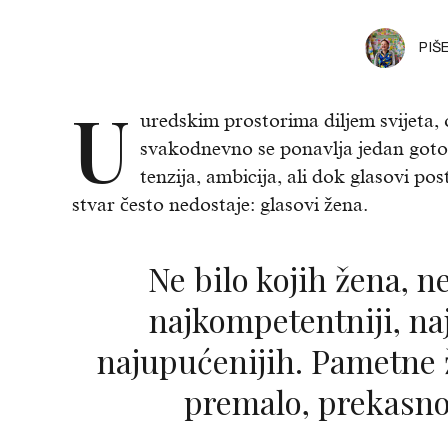
PIŠ
U
uredskim prostorima diljem svijeta,
svakodnevno se ponavlja jedan got
tenzija, ambicija, ali dok glasovi pos
stvar često nedostaje: glasovi žena.
Ne bilo kojih žena, nego upravo onih
najkompetentniji, na
najupućenijih. Pametne ž
premalo, prekasno