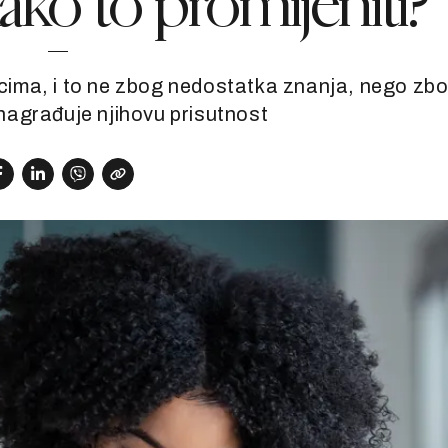
kako to promijeniti?
ima, i to ne zbog nedostatka znanja, nego zb
 nagrađuje njihovu prisutnost