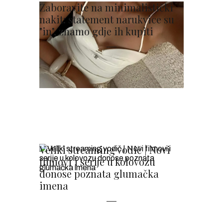
Zaboravite na minimalistički
nakit: statement narukvice su
"in", znamo gdje ih kupiti
Veliki streaming vodič | Novi
filmovi i serije u kolovozu
donose poznata glumačka
imena