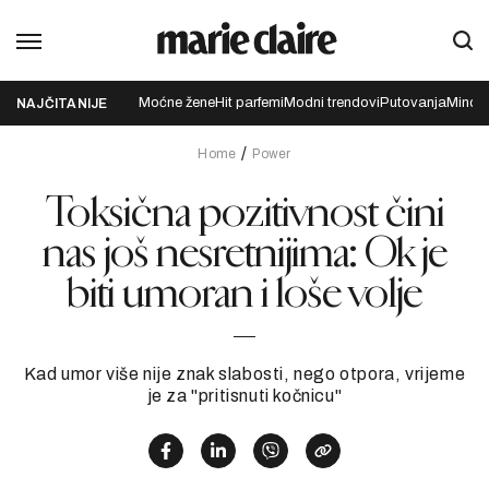
Moćne žene
Hit parfemi
Modni trendovi
Putovanja
Mindfu
NAJČITANIJE
Home
Power
Toksična pozitivnost čini
nas još nesretnijima: Ok je
biti umoran i loše volje
Kad umor više nije znak slabosti, nego otpora, vrijeme
je za "pritisnuti kočnicu"