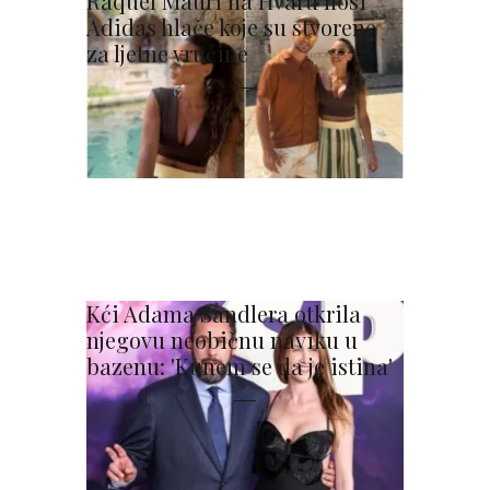
Raquel Mauri na Hvaru nosi
Adidas hlače koje su stvorene
za ljetne vrućine
Kći Adama Sandlera otkrila
njegovu neobičnu naviku u
bazenu: 'Kunem se da je istina'