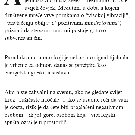
jednostavno dosta svega – čestitamo. Još ste
uvijek čovjek. Međutim, u doba u kojem
društvene mreže vrve porukama o “visokoj vibraciji”,
“privlačenju obilja” i “pozitivnim
mindsetovima”,
priznati da ste
samo umorni
postaje gotovo
subverzivan čin.
Paradoksalno, umor koji je nekoć bio signal tijelu da
je vrijeme za odmor, danas se percipira kao
energetska greška u sustavu.
Ako niste zahvalni na svemu, ako ne gledate svijet
kroz “ružičaste naočale” i ako se usudite reći da vam
je dosta, rizik je da ćete biti proglašeni negativnom
osobom – ili još gore, osobom koja “vibracijski
spušta ozračje u prostoriji”.