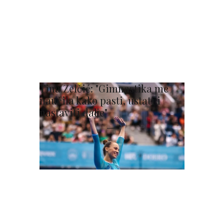
Tina Zelčić: "Gimnastika me
naučila kako pasti, ustati i
nastaviti dalje"