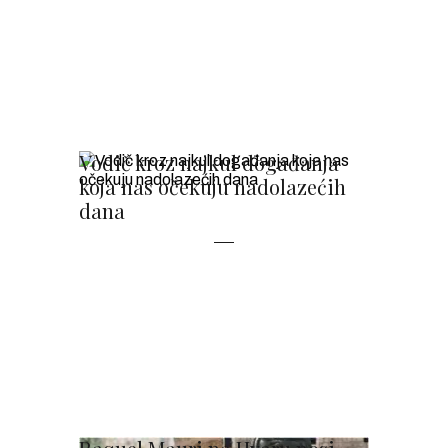
Vodič kroz najkul događanja
koja nas očekuju nadolazećih
dana