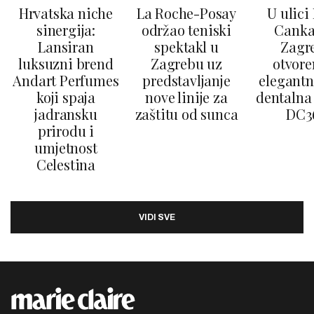
Hrvatska niche
La Roche-Posay
U ulici
sinergija:
održao teniski
Canka
Lansiran
spektakl u
Zagr
luksuzni brend
Zagrebu uz
otvore
Andart Perfumes
predstavljanje
elegantn
koji spaja
nove linije za
dentalna 
jadransku
zaštitu od sunca
DC3
prirodu i
umjetnost
Celestina
VIDI SVE