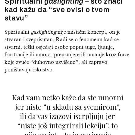
Spiritualni
gaslighting
– što znači
kad kažu da “sve ovisi o tvom
stavu”
Spiritualni
gaslighting
nije mistični koncept, on je
stvaran i sveprisutan. Radi se o fenomenu kad se
stvarni, teški osjećaji osobe poput tuge, ljutnje,
frustracije ili umora, preusmjere ili umanje kroz fraze
koje zvuče “duhovno uzvišeno”, ali zapravo
poništavaju iskustvo.
Kad vam netko kaže da ste umorni
jer niste “u skladu sa svemirom”,
ili da vas izazovi iscrpljuju jer
“niste još integrirali lekciju”, to
nije savjet – to je poricanje