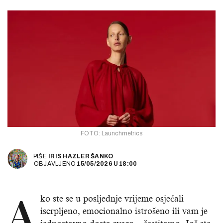
FOTO: Launchmetrics
PIŠE
IRIS HAZLER ŠANKO
OBJAVLJENO
15/05/2026
U
18:00
A
ko ste se u posljednje vrijeme osjećali
iscrpljeno, emocionalno istrošeno ili vam je