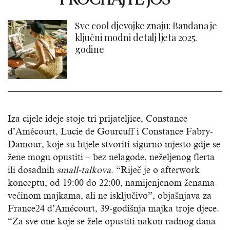
Sve cool djevojke znaju: Bandana je
ključni modni detalj ljeta 2025.
godine
Iza cijele ideje stoje tri prijateljice, Constance
d’Amécourt, Lucie de Gourcuff i Constance Fabry-
Damour, koje su htjele stvoriti sigurno mjesto gdje se
žene mogu opustiti – bez nelagode, neželjenog flerta
ili dosadnih
small-talkova
. “Riječ je o afterwork
konceptu, od 19:00 do 22:00, namijenjenom ženama-
većinom majkama, ali ne isključivo”, objašnjava za
France24 d’Amécourt, 39-godišnja majka troje djece.
“Za sve one koje se žele opustiti nakon radnog dana