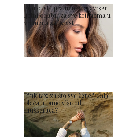
Francuski pramenovi: savršen
ljetni odabir za sve koji nemaju
vremena za izrast
Pink tax: za što sve žene i dalje
plaćaju puno više od
muškaraca?