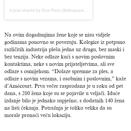
A post shared by Diva Paris (@divaparis_official)
Na ovim događanjima žene koje se nisu vidjele
godinama ponovno se povezuju. Kolegice iz potpuno
različitih industrija plešu jedna uz drugu, bez maski i
bez tenzija. Neke odlaze kući s novim poslovnim
kontaktima, neke s novim prijateljstvima, ali sve
odlaze s osmijehom. “Dolaze spremne za ples, a
odlaze s novim vezama, i osobnim i poslovnim,” kaže
d’Amécourt. Prva večer rasprodana je u roku od pet
dana, s 280 žena koje su se pojavile u veljači. Iduće
izdanje bilo je jednako uspješno, s dodatnih 140 žena
na listi čekanja. Potražnja je toliko velika da su
morale pronaći veću lokaciju.