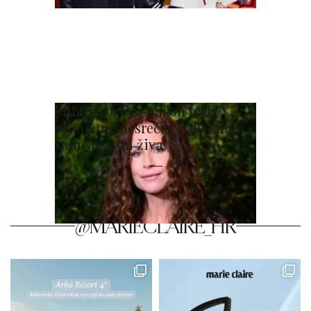
Minnie Driver nakon teške
prometne nesreće: 'Zahvalna
sam što sam živa'
@MARIECLAIRE_HR