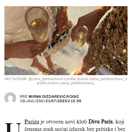
INSTAGRAM: @zaira_pshihacheva's profile picture zalina_pshikhacheva_'s
profile picture zalina_pshikhacheva_
PIŠE
MIRNA DIZDAREVIĆ ROGIĆ
OBJAVLJENO
21/07/2025
U
12:00
U
Parizu
je otvoren novi klub
Diva Paris
, koji
ženama nudi noćni izlazak bez pritiska i bez