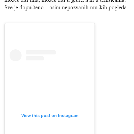
možeš biti tiha, možeš biti u
glitteru
ili u tenisicama.
Sve je dopušteno – osim nepozvanih muških pogleda.
View this post on Instagram