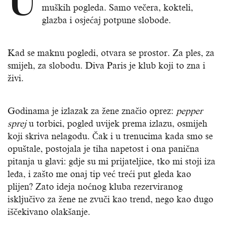
muških pogleda. Samo večera, kokteli,
glazba i osjećaj potpune slobode.
Kad se maknu pogledi, otvara se prostor. Za ples, za
smijeh, za slobodu. Diva Paris je klub koji to zna i
živi.
Godinama je izlazak za žene značio oprez:
pepper
sprej
u torbici, pogled uvijek prema izlazu, osmijeh
koji skriva nelagodu. Čak i u trenucima kada smo se
opuštale, postojala je tiha napetost i ona panična
pitanja u glavi: gdje su mi prijateljice, tko mi stoji iza
leđa, i zašto me onaj tip već treći put gleda kao
plijen? Zato ideja noćnog kluba rezerviranog
isključivo za žene ne zvuči kao trend, nego kao dugo
iščekivano olakšanje.