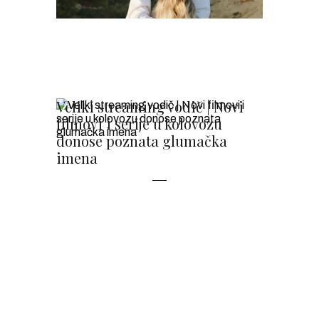
Veliki streaming vodič | Novi
filmovi i serije u kolovozu
donose poznata glumačka
imena