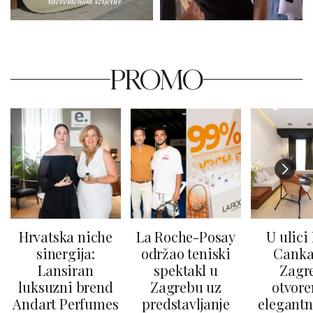
PROMO
Hrvatska niche
La Roche-Posay
U ulici
sinergija:
održao teniski
Canka
Lansiran
spektakl u
Zagr
luksuzni brend
Zagrebu uz
otvore
Andart Perfumes
predstavljanje
elegantn