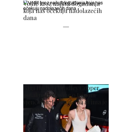
Vodič kroz najkul događanja
koja nas očekuju nadolazećih
dana
Gigi Hadid i Bradley Cooper
potaknuli glasine o tajnom
vjenčanju: Jedan detalj svima je
zapeo za oko