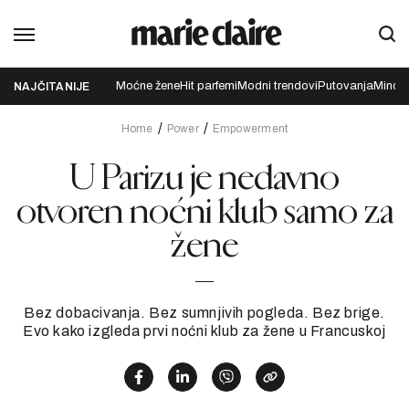
Moćne žene
Hit parfemi
Modni trendovi
Putovanja
Mindfu
NAJČITANIJE
Home
Power
Empowerment
U Parizu je nedavno
otvoren noćni klub samo za
žene
Bez dobacivanja. Bez sumnjivih pogleda. Bez brige.
Evo kako izgleda prvi noćni klub za žene u Francuskoj