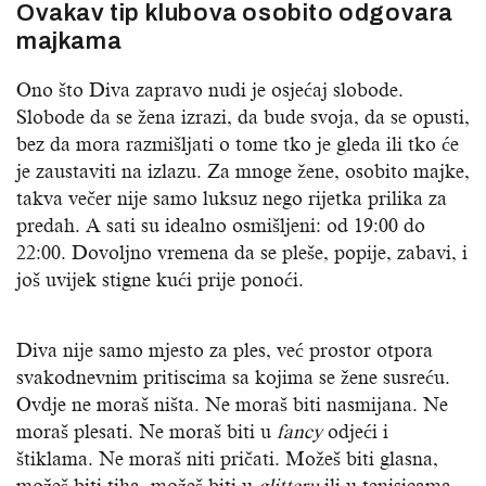
Ovakav tip klubova osobito odgovara
majkama
Ono što Diva zapravo nudi je osjećaj slobode.
Slobode da se žena izrazi, da bude svoja, da se opusti,
bez da mora razmišljati o tome tko je gleda ili tko će
je zaustaviti na izlazu. Za mnoge žene, osobito majke,
takva večer nije samo luksuz nego rijetka prilika za
predah. A sati su idealno osmišljeni: od 19:00 do
22:00. Dovoljno vremena da se pleše, popije, zabavi, i
još uvijek stigne kući prije ponoći.
Diva nije samo mjesto za ples, već prostor otpora
svakodnevnim pritiscima sa kojima se žene susreću.
Ovdje ne moraš ništa. Ne moraš biti nasmijana. Ne
moraš plesati. Ne moraš biti u
fancy
odjeći i
štiklama. Ne moraš niti pričati. Možeš biti glasna,