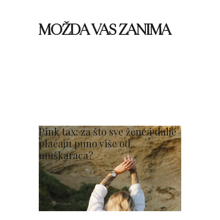
MOŽDA VAS ZANIMA
Pink tax: za što sve žene i dalje
plaćaju puno više od
muškaraca?