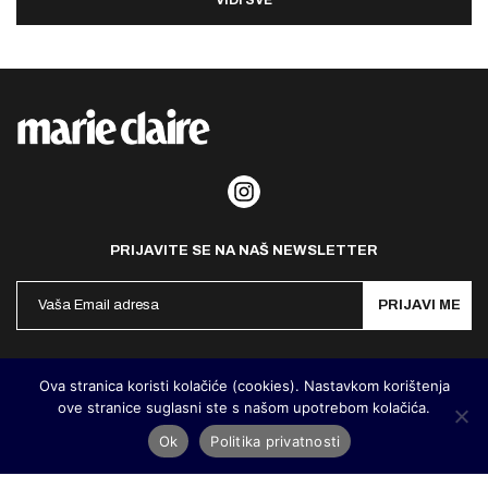
VIDI SVE
PRIJAVITE SE NA NAŠ NEWSLETTER
PRIJAVI ME
Politika privatnosti
Kontakt
Impresum
Ova stranica koristi kolačiće (cookies). Nastavkom korištenja
ove stranice suglasni ste s našom upotrebom kolačića.
©
MarieClaire Hrvatska
2026. Designed and developed by
Cubes
Ok
Politika privatnosti