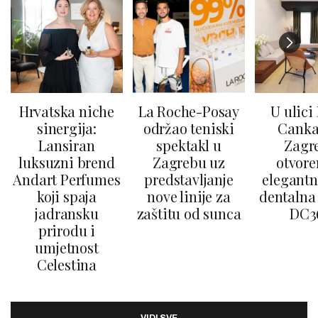
Hrvatska niche
La Roche-Posay
U ulici
sinergija:
održao teniski
Canka
Lansiran
spektakl u
Zagr
luksuzni brend
Zagrebu uz
otvore
Andart Perfumes
predstavljanje
elegantn
koji spaja
nove linije za
dentalna 
jadransku
zaštitu od sunca
DC3
prirodu i
umjetnost
Celestina