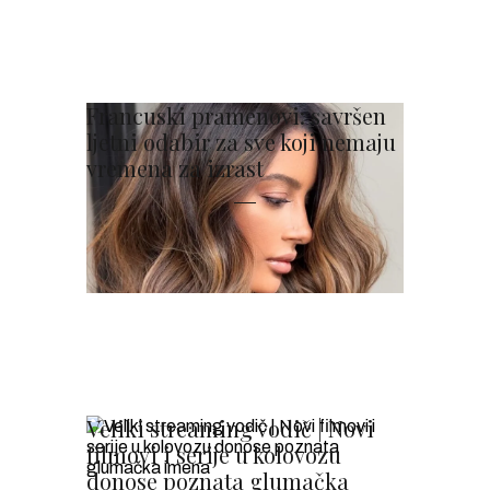
Francuski pramenovi: savršen
ljetni odabir za sve koji nemaju
vremena za izrast
Veliki streaming vodič | Novi
filmovi i serije u kolovozu
donose poznata glumačka