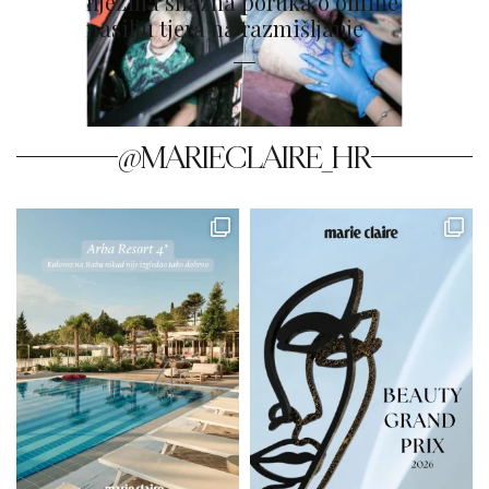
njezina snažna poruka o online
nasilju tjera na razmišljanje
@MARIECLAIRE_HR