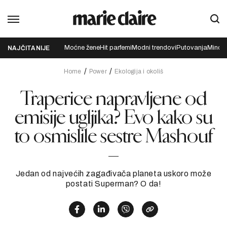
Moćne žene
Hit parfemi
Modni trendovi
Putovanja
Mindfu
NAJČITANIJE
Home
Power
Ekologija i okoliš
Traperice napravljene od
emisije ugljika? Evo kako su
to osmislile sestre Mashouf
Jedan od najvećih zagađivača planeta uskoro može
postati Superman? O da!