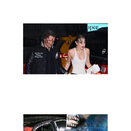
Gigi Hadid i Bradley Cooper
potaknuli glasine o tajnom
vjenčanju: Jedan detalj svima je
zapeo za oko
Baby Lasagna objavio
najosobniju pjesmu dosad, a