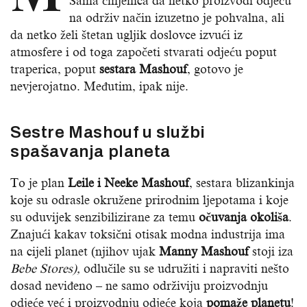
Sama činjenica da netko proizvodi odjeću
na održiv način izuzetno je pohvalna, ali
da netko želi štetan ugljik doslovce izvući iz
atmosfere i od toga započeti stvarati odjeću poput
traperica, poput
sestara Mashouf
, gotovo je
nevjerojatno. Međutim, ipak nije.
Sestre Mashouf u službi
spašavanja planeta
To je plan
Leile i Neeke Mashouf
, sestara blizankinja
koje su odrasle okružene prirodnim ljepotama i koje
su oduvijek senzibilizirane za temu
očuvanja okoliša
.
Znajući kakav toksični otisak modna industrija ima
na cijeli planet (njihov ujak
Manny Mashouf
stoji iza
Bebe Stores),
odlučile su se udružiti i napraviti nešto
dosad neviđeno – ne samo održiviju proizvodnju
odjeće već i proizvodnju odjeće koja
pomaže planetu
!