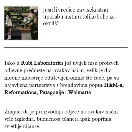
Jesu li vrećice za višekratnu
uporabu uistinu toliko bolje za
okoliš?
Iako u
Rubi Laboratories
još uvijek nisu proizveli
odjevne predmete na ovakav način, velik je dio
modne industrije oduševljen onime što rade, pa su
najavljena partnerstva s brendovima poput
H&M-a,
Reformationa, Patagonije
i
Walmarta
.
Znajući da je proizvodnja odjeće na ovakav način
vrlo izgledna, budućnost planeta ipak poprima
svjetlije nijanse.