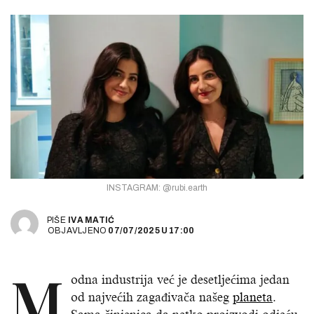
INSTAGRAM: @rubi.earth
PIŠE
IVA MATIĆ
OBJAVLJENO
07/07/2025
U
17:00
M
odna industrija već je desetljećima jedan
od najvećih zagađivača našeg
planeta
.