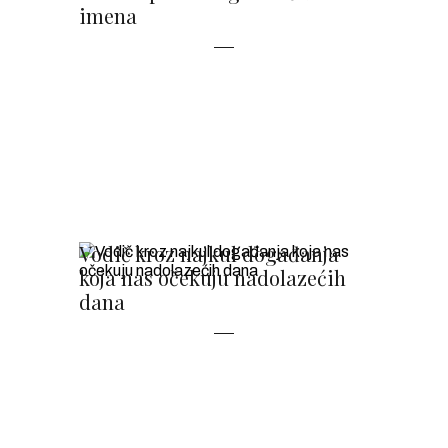
imena
Vodič kroz najkul događanja
koja nas očekuju nadolazećih
dana