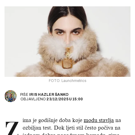
FOTO: Launchmetrics
PIŠE
IRIS HAZLER ŠANKO
OBJAVLJENO
23/12/2025
U
15:00
Z
ima je godišnje doba koje
modu stavlja
na
ozbiljan test. Dok ljeti stil često počiva na