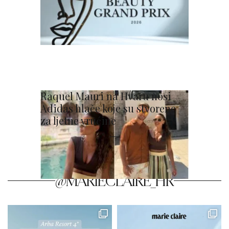
Raquel Mauri na Hvaru nosi
Adidas hlače koje su stvorene
za ljetne vrućine
@MARIECLAIRE_HR