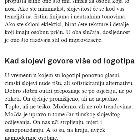
propušta samo ono što ima smisla za osobu koja to
nosi. Ako ste minimalist, slojevitost će se kod vas
temeljiti na čistim linijama i neutralnim tonovima.
Ako ste skloni eklektici, birat ćete teksture i detalje
koji imaju osobnu priču. U oba slučaja, dosljednost
je ono što razdvaja stil od improvizacije.
Kad slojevi govore više od logotipa
U vremenu u kojem su logotipi ponovno glasni,
zimski slojevi nude tišu, ali sofisticiraniju alternativu.
Dobro složen outfit prepoznaje se po osjećaju, ne po
etiketi. On djeluje promišljeno, ali ne napadno.
Toplo, ali ne teško. Moderno, ali ne rob trendovima.
Možda je upravo u tome čar zimskog slojevitog
odijevanja. On nas uči strpljenju, mjeri i
samopouzdanju. A to su, na kraju, uvijek
najmodernije osobine.