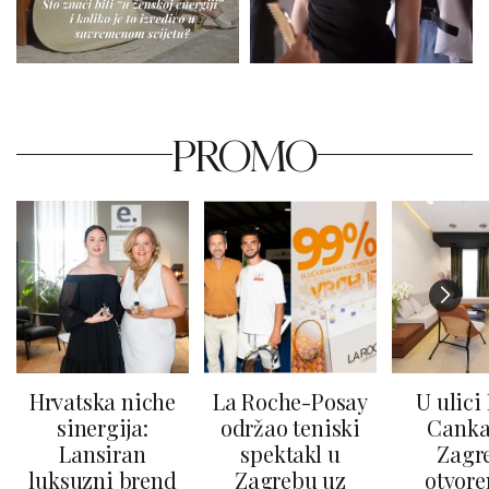
PROMO
Hrvatska niche
La Roche-Posay
U ulici
sinergija:
održao teniski
Canka
Lansiran
spektakl u
Zagr
luksuzni brend
Zagrebu uz
otvore