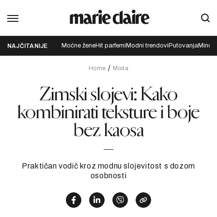
Moćne žene
Hit parfemi
Modni trendovi
Putovanja
Mindfu
NAJČITANIJE
Home
Moda
Zimski slojevi: Kako
kombinirati teksture i boje
bez kaosa
Praktičan vodič kroz modnu slojevitost s dozom
osobnosti