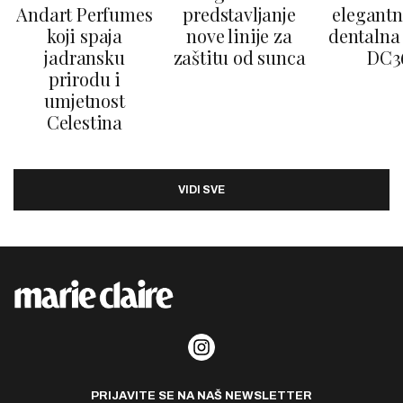
Andart Perfumes
predstavljanje
elegantn
koji spaja
nove linije za
dentalna 
jadransku
zaštitu od sunca
DC3
prirodu i
umjetnost
Celestina
VIDI SVE
PRIJAVITE SE NA NAŠ NEWSLETTER