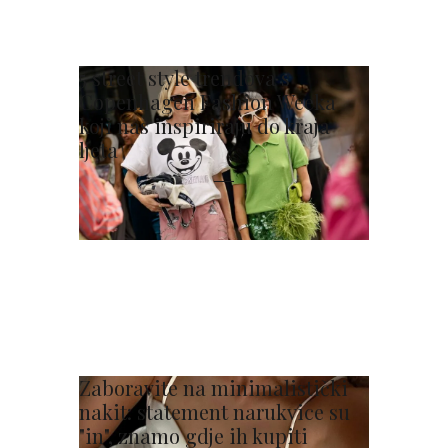
5 street style trendova s
Copenhagen Fashion Weeka
koji nas inspiriraju do kraja
ljeta
Zaboravite na minimalistički
nakit: statement narukvice su
"in", znamo gdje ih kupiti