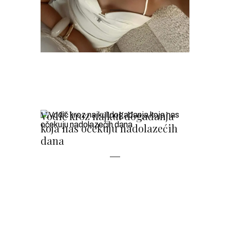
Vodič kroz najkul događanja
koja nas očekuju nadolazećih
dana