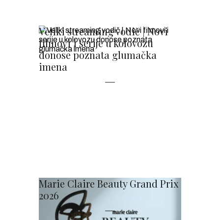
Veliki streaming vodič | Novi
filmovi i serije u kolovozu
donose poznata glumačka
imena
Marie Claire Beauty Grand Prix
2026