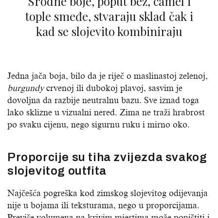
Srodne boje, poput bež, camel i
tople smeđe, stvaraju sklad čak i
kad se slojevito kombiniraju
Jedna jača boja, bilo da je riječ o maslinastoj zelenoj,
burgundy
crvenoj ili dubokoj plavoj, sasvim je
dovoljna da razbije neutralnu bazu. Sve iznad toga
lako sklizne u vizualni nered. Zima ne traži hrabrost
po svaku cijenu, nego sigurnu ruku i mirno oko.
Proporcije su tiha zvijezda svakog
slojevitog outfita
Najčešća pogreška kod zimskog slojevitog odijevanja
nije u bojama ili teksturama, nego u proporcijama.
Previše volumena na krivim mjestima može poništiti i