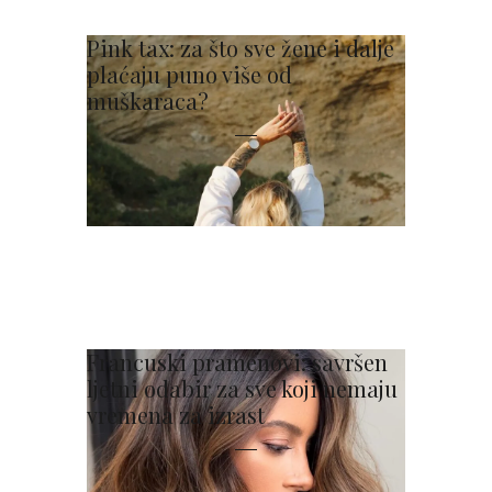
Pink tax: za što sve žene i dalje
plaćaju puno više od
muškaraca?
Francuski pramenovi: savršen
ljetni odabir za sve koji nemaju
vremena za izrast