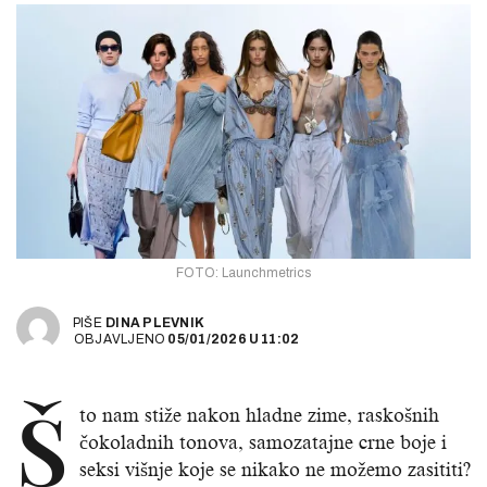
FOTO: Launchmetrics
PIŠE
DINA PLEVNIK
OBJAVLJENO
05/01/2026
U
11:02
Š
to nam stiže nakon hladne zime, raskošnih
čokoladnih tonova, samozatajne crne boje i
seksi višnje koje se nikako ne možemo zasititi?