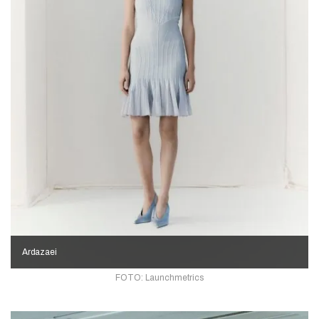
Ardazaei
FOTO: Launchmetrics