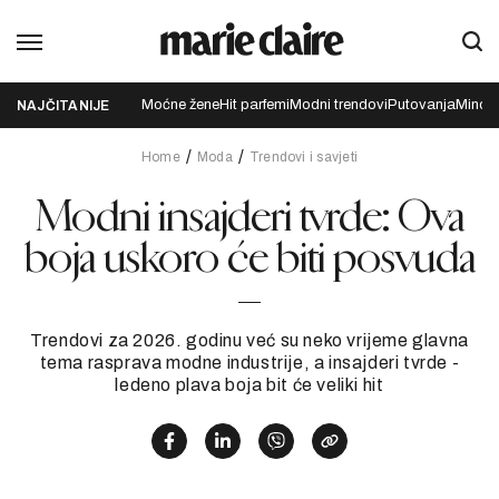
Moćne žene
Hit parfemi
Modni trendovi
Putovanja
Mindfu
NAJČITANIJE
Home
Moda
Trendovi i savjeti
Modni insajderi tvrde: Ova
boja uskoro će biti posvuda
Trendovi za 2026. godinu već su neko vrijeme glavna
tema rasprava modne industrije, a insajderi tvrde -
ledeno plava boja bit će veliki hit