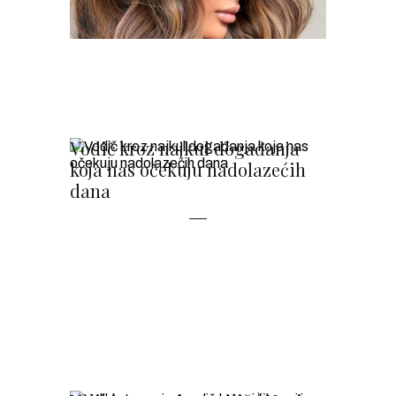
Vodič kroz najkul događanja
koja nas očekuju nadolazećih
dana