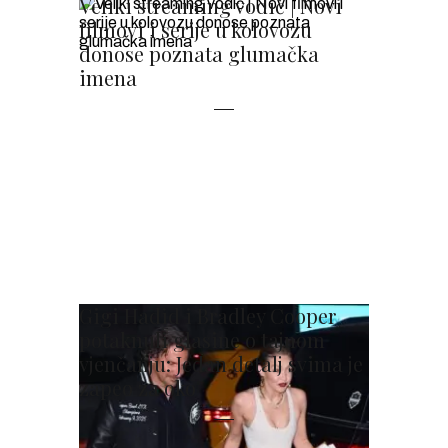
Veliki streaming vodič | Novi
filmovi i serije u kolovozu
donose poznata glumačka
imena
Gigi Hadid i Bradley Cooper
potaknuli glasine o tajnom
vjenčanju: Jedan detalj svima je
zapeo za oko