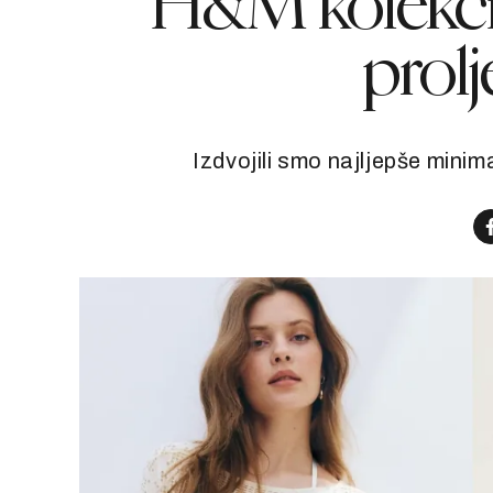
H&M kolekcij
prolj
Izdvojili smo najljepše minim