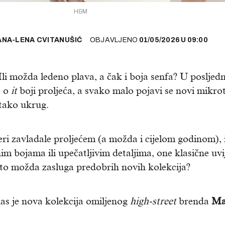
H&M
ANA-LENA CVITANUŠIĆ
OBJAVLJENO
01/05/2026
U
09:00
Ili možda ledeno plava, a čak i boja senfa? U posljedn
e o
it
boji proljeća, a svako malo pojavi se novi mikro
 tako ukrug.
eri zavladale proljećem (a možda i cijelom godinom), 
nim bojama ili upečatljivim detaljima, one klasične uvi
 to možda zasluga predobrih novih kolekcija?
 nas je nova kolekcija omiljenog
high-street
brenda
Ma