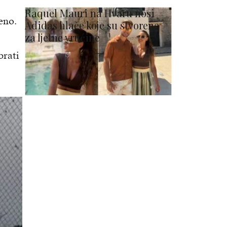
Raquel Mauri na Hvaru nosi
eno.
Adidas hlače koje su stvorene
za ljetne vrućine
brati