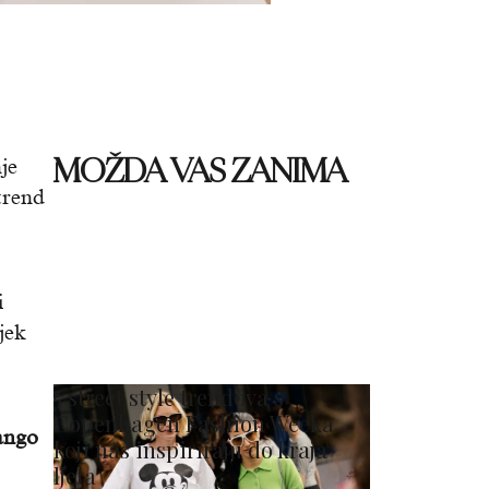
MOŽDA VAS ZANIMA
je
trend
i
jek
5 street style trendova s
Copenhagen Fashion Weeka
ngo
koji nas inspiriraju do kraja
ljeta