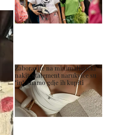
Zaboravite na minimalistički
nakit: statement narukvice su
"in", znamo gdje ih kupiti