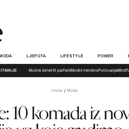
MODA
LJEPOTA
LIFESTYLE
POWER
ITANIJE
Moćne žene
Hit parfemi
Modni trendovi
Putovanja
Mindf
Home
Moda
ele: 10 komada iz no