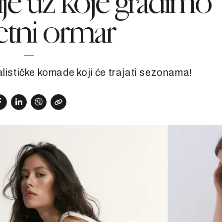
e uz koje gradimo
etni ormar
alističke komade koji će trajati sezonama!