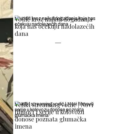
Vodič kroz najkul događanja
koja nas očekuju nadolazećih
dana
Veliki streaming vodič | Novi
filmovi i serije u kolovozu
donose poznata glumačka
imena