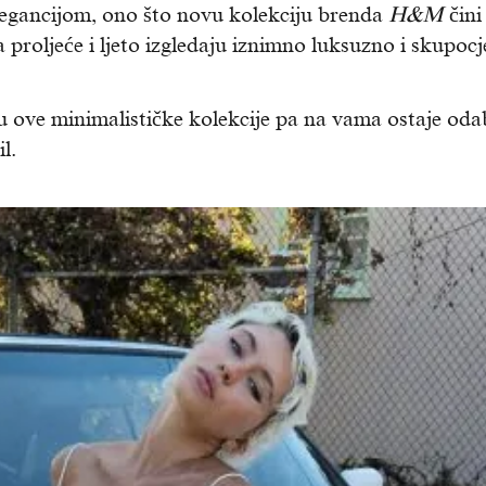
legancijom, ono što novu kolekciju brenda
H&M
čini
proljeće i ljeto izgledaju iznimno luksuzno i skupocj
štu ove minimalističke kolekcije pa na vama ostaje oda
l.