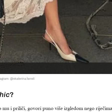
tagram: @ekaterina.farrell
hic
?
mu i priliči, govori puno više izgledom nego riječima