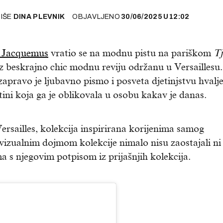
PIŠE
DINA PLEVNIK
OBJAVLJENO
30/06/2025
U
12:02
 Jacquemus
vratio se na modnu pistu na pariškom
T
uz beskrajno chic modnu reviju održanu u Versaillesu.
pravo je ljubavno pismo i posveta djetinjstvu hvalj
tini koja ga je oblikovala u osobu kakav je danas.
rsailles, kolekcija inspirirana korijenima samog
a vizualnim dojmom kolekcije nimalo nisu zaostajali ni
ma s njegovim potpisom iz prijašnjih kolekcija.