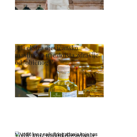
Je li ekstra djevičansko
maslinovo ulje doista zdravije
od "običnog"?
Vodič kroz najkul događanja