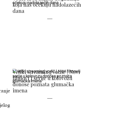
koja nas očekuju nadolazećih
dana
Veliki streaming vodič | Novi
filmovi i serije u kolovozu
donose poznata glumačka
imena
ranje
jelog