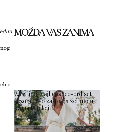
MOŽDA VAS ZANIMA
jednu
enog
 chic
Zara ima najljepši co-ord set
sezone, evo zašto ga želimo u
svojoj kolekciji