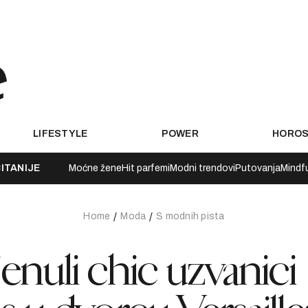
LIFESTYLE
POWER
HORO
ITANIJE
Moćne žene
Hit parfemi
Modni trendovi
Putovanja
Mindf
Home
Moda
S modnih pista
jenuli chic uzvanici