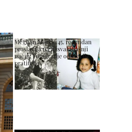
Meghan Markle 45. rođendan
proslavila na nesvakidašnji
način: Fotografije oduševile
pratitelje