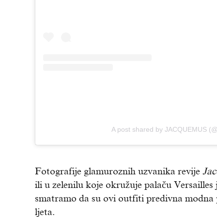
A post shared by JACQUEMUS (
Fotografije glamuroznih uzvanika revije
Jac
ili u zelenilu koje okružuje palaču Versaille
smatramo da su ovi outfiti predivna modna pr
ljeta.