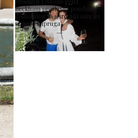
Brooklyn i Nicola Peltz
Beckham proslavili posebnu
godišnjicu: 'Najsretniji sam jer
si moja supruga'