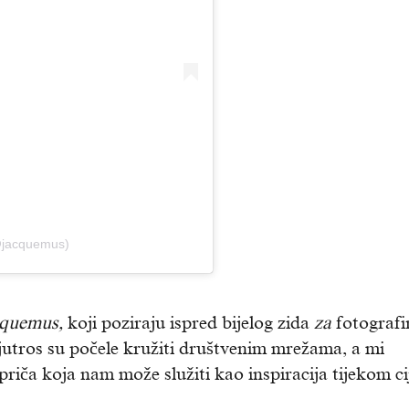
@jacquemus)
quemus,
koji poziraju ispred bijelog zida
za
fotografi
s jutros su počele kružiti društvenim mrežama, a mi
iča koja nam može služiti kao inspiracija tijekom ci