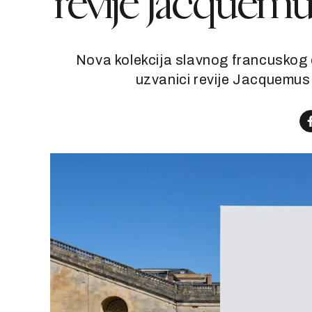
revije Jacquemu
Nova kolekcija slavnog francuskog d
uzvanici revije Jacquemus 