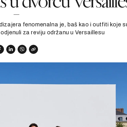
s u dvorcu Versaille
izajera fenomenalna je, baš kao i outfiti koje s
odjenuli za reviju održanu u Versaillesu