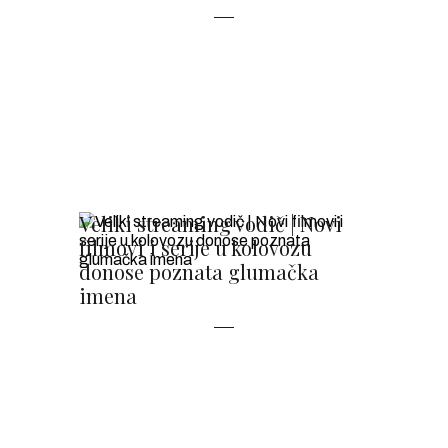
Veliki streaming vodič | Novi
filmovi i serije u kolovozu
donose poznata glumačka
imena