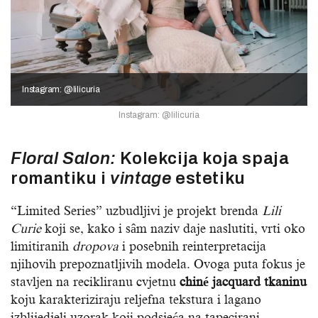
Instagram: @lilicuria
Instagram: @lilicuria
Floral Salon:
Kolekcija koja spaja
romantiku i
vintage
estetiku
“Limited Series” uzbudljivi je projekt brenda
Lili
Curie
koji se, kako i sâm naziv daje naslutiti, vrti oko
limitiranih
dropova
i posebnih reinterpretacija
njihovih prepoznatljivih modela. Ovoga puta fokus je
stavljen na recikliranu cvjetnu
chiné jacquard tkaninu
koju karakteriziraju reljefna tekstura i lagano
izblijedjeli uzorak koji podsjeća na tapecirani