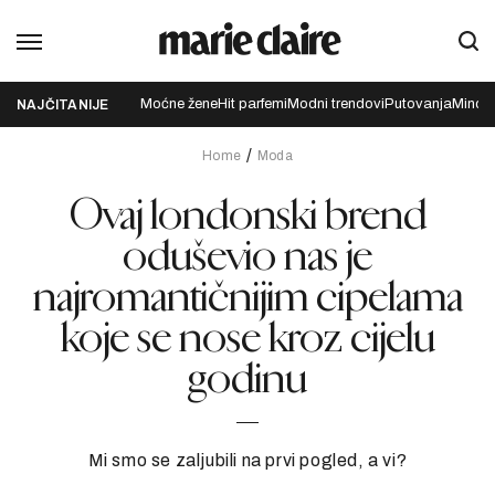
Moćne žene
Hit parfemi
Modni trendovi
Putovanja
Mindfu
NAJČITANIJE
Home
Moda
Ovaj londonski brend
oduševio nas je
najromantičnijim cipelama
koje se nose kroz cijelu
godinu
Mi smo se zaljubili na prvi pogled, a vi?