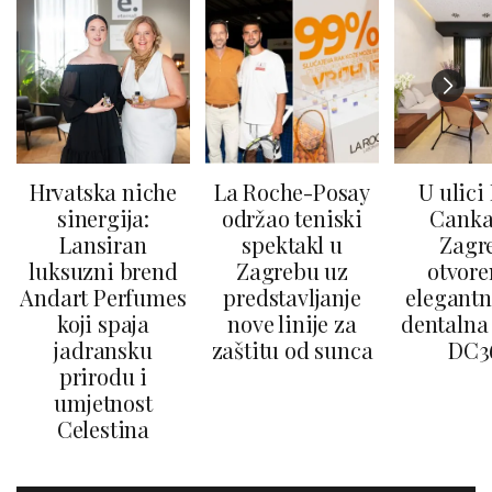
Hrvatska niche
La Roche-Posay
U ulici
sinergija:
održao teniski
Canka
Lansiran
spektakl u
Zagr
luksuzni brend
Zagrebu uz
otvore
Andart Perfumes
predstavljanje
elegantn
koji spaja
nove linije za
dentalna 
jadransku
zaštitu od sunca
DC3
prirodu i
umjetnost
Celestina