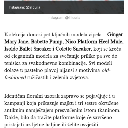
Instagram: @lilicuria
Instagram: @lilicuria
Kolekcija donosi pet ključnih modela cipela –
Ginger
Mary Jane, Babette Pump, Nico Platform Heel Mule,
Isolde Ballet Sneaker i Colette Sneaker,
koji se kreću
od elegantnih modela za svečanije prilike pa sve do
tenisica za svakodnevne kombinacije. Svi modeli
dolaze u pastelno plavoj nijansi s motivima
old-
fashioned
ružičastih i zelenih cvjetova.
Identičan floralni uzorak zapravo se pojavljuje i u
kampanji koja prikazuje majku i tri sestre okružene
antiknim namještajem presvučenim istom tkaninom.
Dakle, bilo da tražite platforme koje će savršeno
pristajati uz ljetne haljine ili želite osvježiti