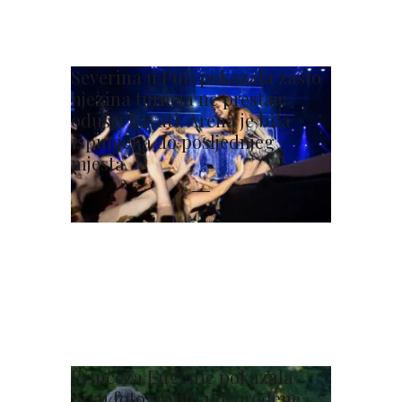
Severina u Puli pokazala zašto
njezina turneja ne prestaje
oduševljavati: Arena je bila
ispunjena do posljednjeg
mjesta
Princeza Eugenie pokazala
prvu fotografiju novorođene