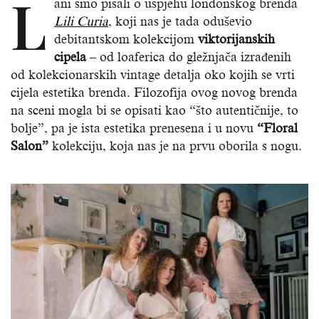
L
ani smo pisali o uspjehu londonskog brenda
Lili Curia
, koji nas je tada oduševio
debitantskom kolekcijom
viktorijanskih
cipela
– od loaferica do gležnjača izrađenih
od kolekcionarskih vintage detalja oko kojih se vrti
cijela estetika brenda. Filozofija ovog novog brenda
na sceni mogla bi se opisati kao “što autentičnije, to
bolje”, pa je ista estetika prenesena i u novu
“Floral
Salon”
kolekciju, koja nas je na prvu oborila s nogu.