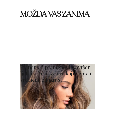
MOŽDA VAS ZANIMA
Francuski pramenovi: savršen
ljetni odabir za sve koji nemaju
vremena za izrast