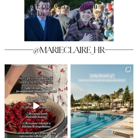
kćeri: Objavila i emotivnu
poruku
@MARIECLAIRE_HR