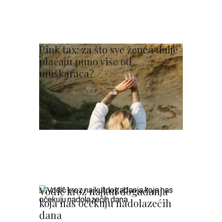
Pink tax: za što sve žene i dalje
plaćaju puno više od
muškaraca?
Vodič kroz najkul događanja
koja nas očekuju nadolazećih
dana