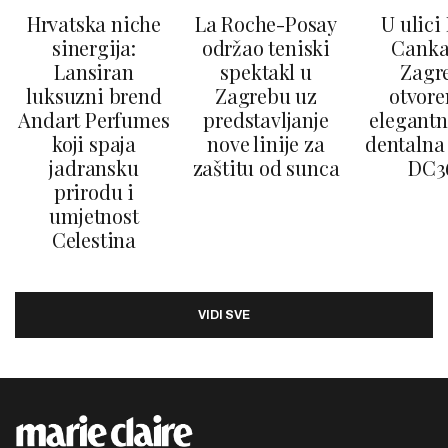
Hrvatska niche
La Roche-Posay
U ulici
sinergija:
održao teniski
Canka
Lansiran
spektakl u
Zagr
luksuzni brend
Zagrebu uz
otvore
Andart Perfumes
predstavljanje
elegantn
koji spaja
nove linije za
dentalna 
jadransku
zaštitu od sunca
DC3
prirodu i
umjetnost
Celestina
VIDI SVE