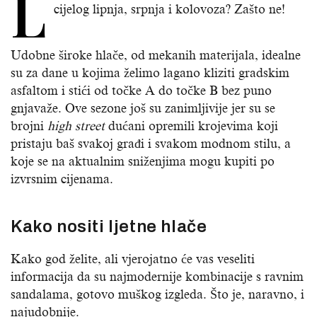
L
cijelog lipnja, srpnja i kolovoza? Zašto ne!
Udobne široke hlače, od mekanih materijala, idealne
su za dane u kojima želimo lagano kliziti gradskim
asfaltom i stići od točke A do točke B bez puno
gnjavaže. Ove sezone još su zanimljivije jer su se
brojni
high street
dućani opremili krojevima koji
pristaju baš svakoj građi i svakom modnom stilu, a
koje se na aktualnim sniženjima mogu kupiti po
izvrsnim cijenama.
Kako nositi ljetne hlače
Kako god želite, ali vjerojatno će vas veseliti
informacija da su najmodernije kombinacije s ravnim
sandalama, gotovo muškog izgleda. Što je, naravno, i
najudobnije.