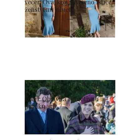
večer: Ovaj kroj savršeno ističe
ženstvenu siluetu
Princeza Eugenie pokazala
prvu fotografiju novorođene
kćeri: Objavila i emotivnu
poruku