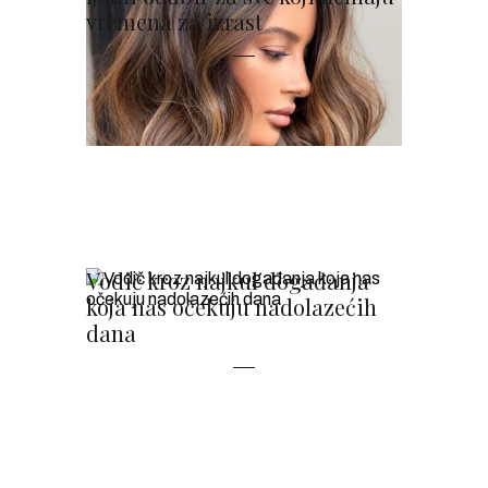
vremena za izrast
Vodič kroz najkul događanja
koja nas očekuju nadolazećih
dana