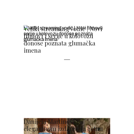
Veliki streaming vodič | Novi
filmovi i serije u kolovozu
donose poznata glumačka
imena
Danijela Martinović u
elegantnom izdanju za ljetnu