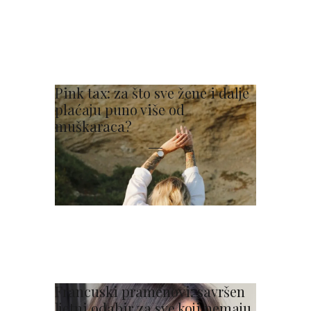
Pink tax: za što sve žene i dalje
plaćaju puno više od
muškaraca?
Francuski pramenovi: savršen
ljetni odabir za sve koji nemaju