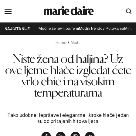
Moćne žene
Hit parfemi
Modni trendovi
Putovanja
Mindfu
NAJČITANIJE
Home
Moda
Niste žena od haljina? Uz
ove ljetne hlače izgledat ćete
vrlo chic i na visokim
temperaturama
Tako udobne, lepršave i elegantne, široke hlače jedan
su od pritajenih hitova ljeta