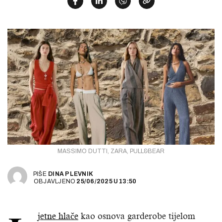
MASSIMO DUTTI, ZARA, PULL&BEAR
PIŠE
DINA PLEVNIK
OBJAVLJENO
25/06/2025
U
13:50
jetne hlače
kao osnova garderobe tijelom