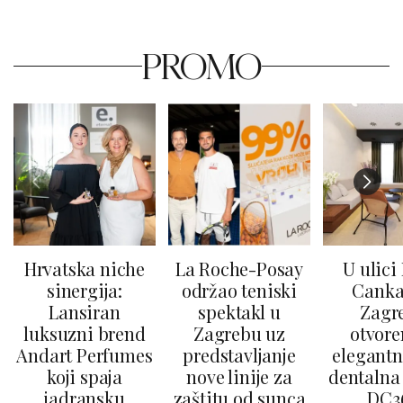
PROMO
Hrvatska niche
La Roche-Posay
U ulici
sinergija:
održao teniski
Canka
Lansiran
spektakl u
Zagr
luksuzni brend
Zagrebu uz
otvore
Andart Perfumes
predstavljanje
elegantn
koji spaja
nove linije za
dentalna 
jadransku
zaštitu od sunca
DC3