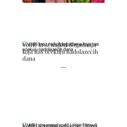
Vodič kroz najkul događanja
koja nas očekuju nadolazećih
dana
Veliki streaming vodič | Novi