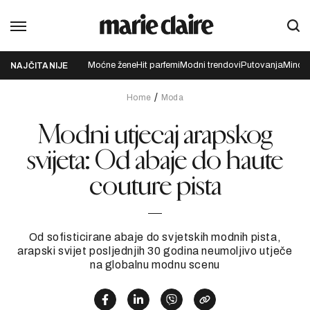
Moćne žene
Hit parfemi
Modni trendovi
Putovanja
Mindfu
NAJČITANIJE
Home
Moda
Modni utjecaj arapskog
svijeta: Od abaje do haute
couture pista
Od sofisticirane abaje do svjetskih modnih pista,
arapski svijet posljednjih 30 godina neumoljivo utječe
na globalnu modnu scenu