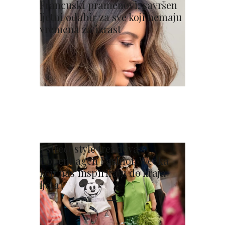
Francuski pramenovi: savršen
ljetni odabir za sve koji nemaju
vremena za izrast
5 street style trendova s
Copenhagen Fashion Weeka
koji nas inspiriraju do kraja
ljeta