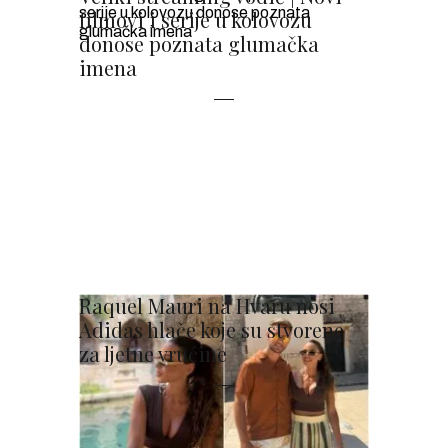
filmovi i serije u kolovozu
donose poznata glumačka
imena
Raquel Mauri na Hvaru nosi
Adidas hlače koje su stvorene
za ljetne vrućine