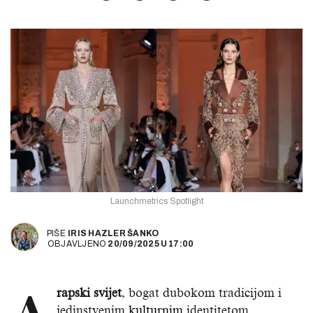
Launchmetrics Spotlight
PIŠE
IRIS HAZLER ŠANKO
OBJAVLJENO
20/09/2025
U
17:00
rapski svijet
, bogat dubokom tradicijom i
jedinstvenim
kulturnim
identitetom,