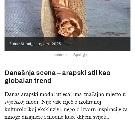
Zuhair Murad, jesen/zima 2025.
Launchmetrics Spotlight
Današnja scena – arapski stil kao
globalan trend
Danas arapski modni utjecaj ima značajno mjesto u
svjetskoj modi. Nije više riječ o izoliranoj
kulturološkoj ekskluzivi, nego o izvoru inspiracije za
mnoge dizajnere i modne kuće diljem svijeta.