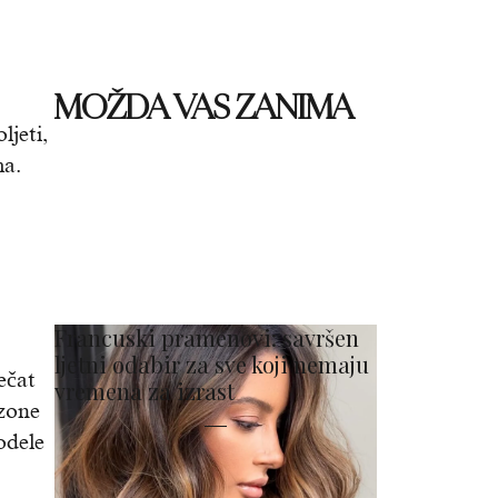
MOŽDA VAS ZANIMA
jeti,
ma.
Francuski pramenovi: savršen
ljetni odabir za sve koji nemaju
ečat
vremena za izrast
ezone
odele