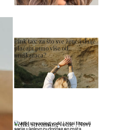
Pink tax: za što sve žene i dalje
plaćaju puno više od
muškaraca?
Veliki streaming vodič | Novi