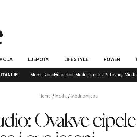
MODA
LJEPOTA
LIFESTYLE
POWER
ITANIJE
Moćne žene
Hit parfemi
Modni trendovi
Putovanja
Mindf
Home
Moda
Modne vijesti
dio: Ovakve cipele