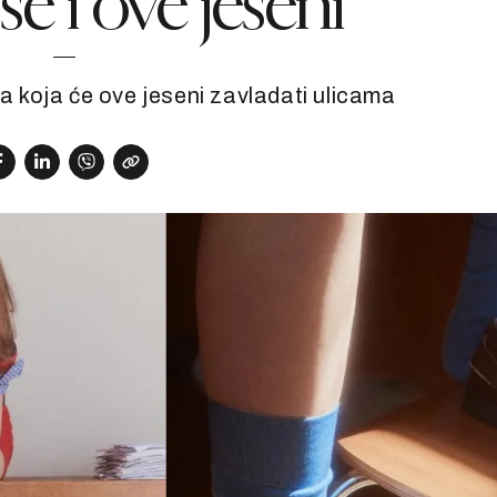
se i ove jeseni
a koja će ove jeseni zavladati ulicama