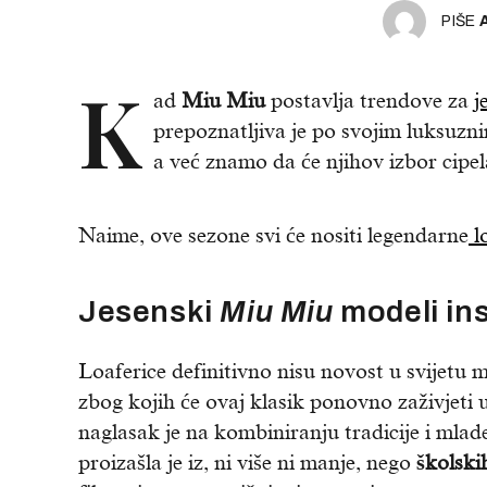
PIŠE
K
ad
Miu Miu
postavlja trendove za
j
prepoznatljiva je po svojim luksuzn
a već znamo da će njihov izbor cipe
Naime, ove sezone svi će nositi legendarne
l
Jesenski
Miu Miu
modeli in
Loaferice definitivno nisu novost u svijetu
zbog kojih će ovaj klasik ponovno zaživjeti
naglasak je na kombiniranju tradicije i mlad
proizašla je iz, ni više ni manje, nego
školski