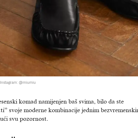
Instagram: @miumiu
jesenski komad namijenjen baš svima, bilo da ste
rmati” svoje moderne kombinacije jednim bezvremensk
ući svu pozornost.