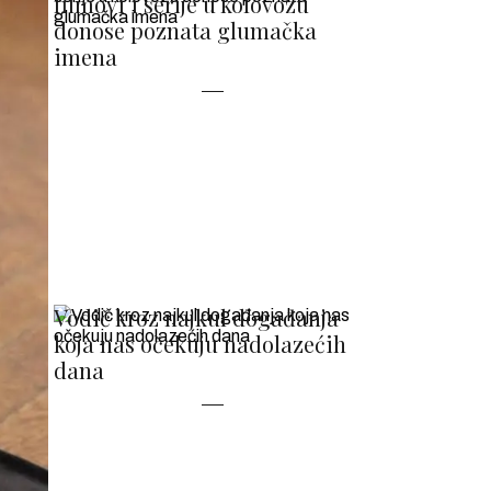
filmovi i serije u kolovozu
donose poznata glumačka
imena
Vodič kroz najkul događanja
koja nas očekuju nadolazećih
dana