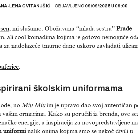
ANA-LENA CVITANUŠIĆ
OBJAVLJENO
09/09/2025
U
09:00
esen
, mi slušamo. Obožavana “mlađa sestra”
Prade
im, ali cool komadima kojima je gotovo nemoguće odol
la za nadolazeće tmurne dane uskoro zavladati ulica
oaferice
.
spirirani školskim uniformama
 mode, no
Miu Miu
im je upravo dao svoj autentičan p
 u vašim ormarima. Kako su poručili iz brenda, ove s
enačke energije, a inspiracija za novopredstavljene m
h uniformi
nalik onima kojima smo se nekoć divili u