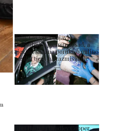
Baby Lasagna objavio
najosobniju pjesmu dosad, a
njezina snažna poruka o online
nasilju tjera na razmišljanje
im
Gigi Hadid i Bradley Cooper