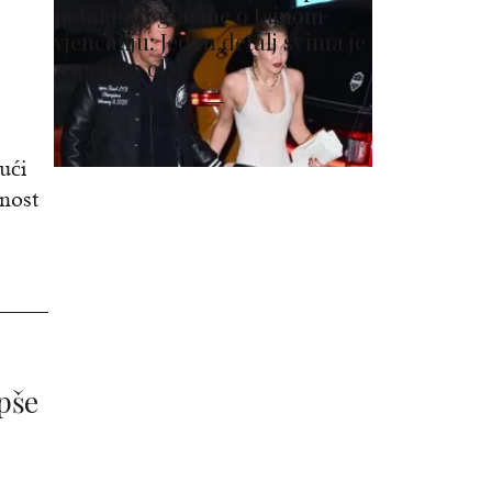
potaknuli glasine o tajnom
vjenčanju: Jedan detalj svima je
zapeo za oko
ući
bnost
epše