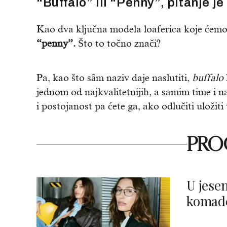
“Buffalo” ili “Penny”, pitanje je
Kao dva ključna modela loaferica koje ćemo 
“penny”.
Što to točno znači?
Pa, kao što sâm naziv daje naslutiti,
buffalo
jednom od najkvalitetnijih, a samim time i n
i postojanost pa ćete ga, ako odlučiti uložiti
PROČ
U jese
komade