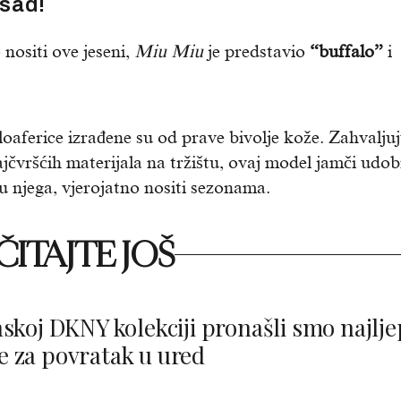
 sad!
nositi ove jeseni,
Miu Miu
je predstavio
“buffalo”
i
loaferice izrađene su od prave bivolje kože. Zahvaljuj
ajčvršćih materijala na tržištu, ovaj model jamči udo
 u njega, vjerojatno nositi sezonama.
ITAJTE JOŠ
nskoj DKNY kolekciji pronašli smo najlj
 za povratak u ured