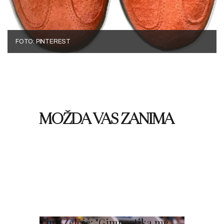
FOTO: PINTEREST
MOŽDA VAS ZANIMA
Tina Zelčić: "Gimnastika me