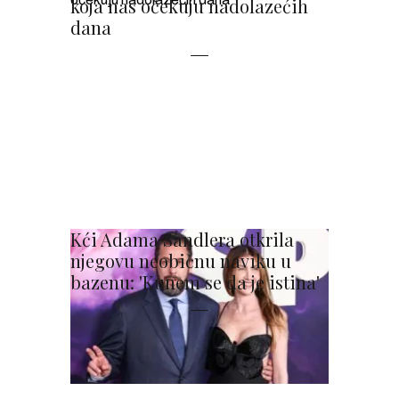
koja nas očekuju nadolazećih
dana
Kći Adama Sandlera otkrila
njegovu neobičnu naviku u
bazenu: 'Kunem se da je istina'