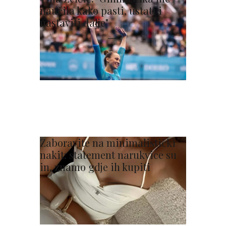
naučila kako pasti, ustati i
nastaviti dalje"
Zaboravite na minimalistički
nakit: statement narukvice su
in, znamo gdje ih kupiti