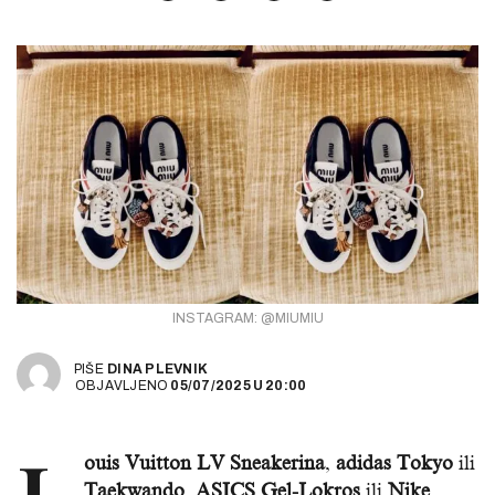
INSTAGRAM: @MIUMIU
PIŠE
DINA PLEVNIK
OBJAVLJENO
05/07/2025
U
20:00
ouis Vuitton LV Sneakerina
,
adidas Tokyo
ili
Taekwando
,
ASICS Gel-Lokros
ili
Nike