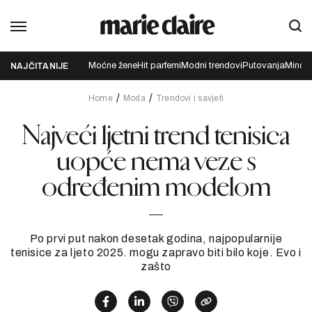
Moćne žene
Hit parfemi
Modni trendovi
Putovanja
Mindfu
NAJČITANIJE
Home
Moda
Trendovi i savjeti
Najveći ljetni trend tenisica
uopće nema veze s
određenim modelom
Po prvi put nakon desetak godina, najpopularnije
tenisice za ljeto 2025. mogu zapravo biti bilo koje. Evo i
zašto