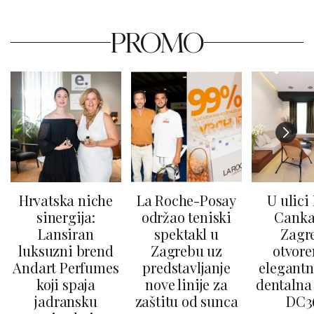
PROMO
Hrvatska niche
La Roche-Posay
U ulici
sinergija:
održao teniski
Canka
Lansiran
spektakl u
Zagr
luksuzni brend
Zagrebu uz
otvore
Andart Perfumes
predstavljanje
elegantn
koji spaja
nove linije za
dentalna 
jadransku
zaštitu od sunca
DC3