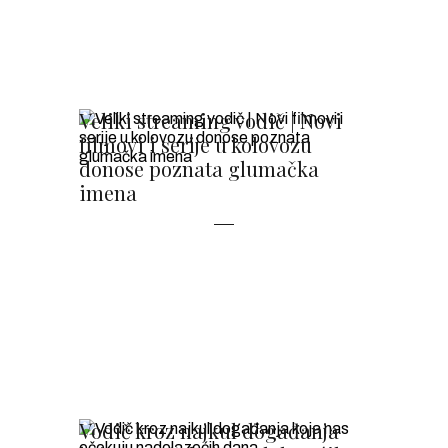
Veliki streaming vodič | Novi
filmovi i serije u kolovozu
donose poznata glumačka
imena
Vodič kroz najkul događanja