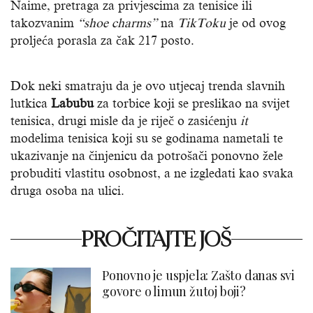
Naime, pretraga za privjescima za tenisice ili
takozvanim
“shoe charms”
na
TikToku
je od ovog
proljeća porasla za čak 217 posto.
Dok neki smatraju da je ovo utjecaj trenda slavnih
lutkica
Labubu
za torbice koji se preslikao na svijet
tenisica, drugi misle da je riječ o zasićenju
it
modelima tenisica koji su se godinama nametali te
ukazivanje na činjenicu da potrošači ponovno žele
probuditi vlastitu osobnost, a ne izgledati kao svaka
druga osoba na ulici.
PROČITAJTE JOŠ
Ponovno je uspjela: Zašto danas svi
govore o limun žutoj boji?