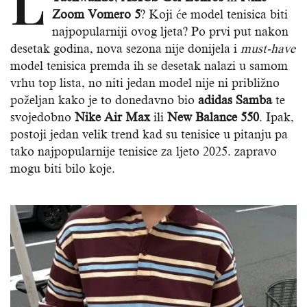
L
Zoom Vomero 5
? Koji će model tenisica biti
najpopularniji ovog ljeta? Po prvi put nakon
desetak godina, nova sezona nije donijela i
must-have
model tenisica premda ih se desetak nalazi u samom
vrhu top lista, no niti jedan model nije ni približno
poželjan kako je to donedavno bio
adidas Samba
te
svojedobno
Nike Air Max
ili
New Balance 550
. Ipak,
postoji jedan velik trend kad su tenisice u pitanju pa
tako najpopularnije tenisice za ljeto 2025. zapravo
mogu biti bilo koje.