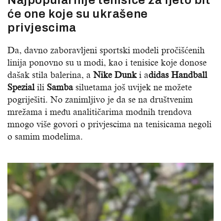
će one koje su ukrašene
privjescima
Da, davno zaboravljeni sportski modeli pročišćenih
linija ponovno su u modi, kao i tenisice koje donose
dašak stila balerina, a
Nike Dunk
i a
didas Handball
Spezial
ili
Samba
siluetama još uvijek ne možete
pogriješiti. No zanimljivo je da se na društvenim
mrežama i među analitičarima modnih trendova
mnogo više govori o privjescima na tenisicama negoli
o samim modelima.