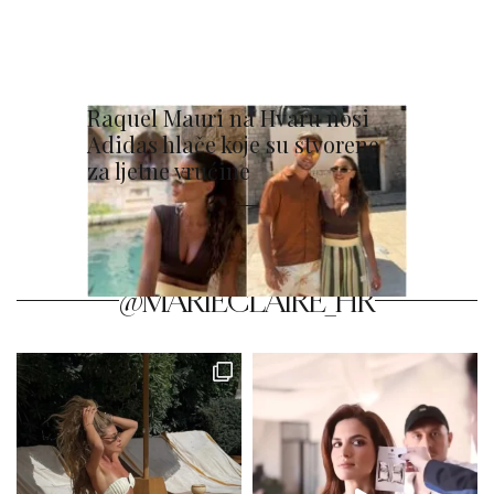
Raquel Mauri na Hvaru nosi
Adidas hlače koje su stvorene
za ljetne vrućine
@MARIECLAIRE_HR