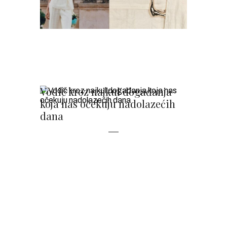
Vodič kroz najkul događanja
koja nas očekuju nadolazećih
dana