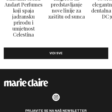
Andart Perfumes
predstavljanje
elegantn
koji spaja
nove linije za
dentalna 
jadransku
zaštitu od sunca
DC3
prirodu i
umjetnost
Celestina
VIDI SVE
PRIJAVITE SE NA NAŠ NEWSLETTER