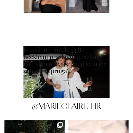
Brooklyn i Nicola Peltz
Beckham proslavili posebnu
godišnjicu: 'Najsretniji sam jer
si moja supruga'
@MARIECLAIRE_HR