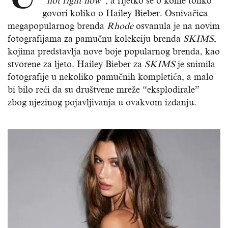
“hot right now”,
a rijetko se o kome toliko
govori koliko o Hailey Bieber. Osnivačica
megapopularnog brenda
Rhode
osvanula je na novim
fotografijama za pamučnu kolekciju brenda
SKIMS,
kojima predstavlja nove boje popularnog brenda, kao
stvorene za ljeto. Hailey Bieber za
SKIMS
je snimila
fotografije u nekoliko pamučnih kompletića, a malo
bi bilo reći da su društvene mreže “eksplodirale”
zbog njezinog pojavljivanja u ovakvom izdanju.