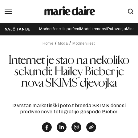
Moćne žene
Hit parfemi
Modni trendovi
Putovanja
Mindfu
NAJČITANIJE
Home
Moda
Modne vijesti
Internet je stao na nekoliko
sekundi: Hailey Bieber je
nova SKIMS djevojka
Izvrstan marketinški potez brenda SKIMS donosi
predivne nove fotografije gospođe Bieber