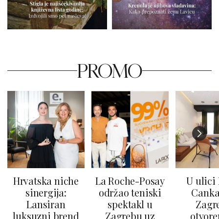
PROMO
Hrvatska niche
La Roche-Posay
U ulici
sinergija:
održao teniski
Canka
Lansiran
spektakl u
Zagr
luksuzni brend
Zagrebu uz
otvore