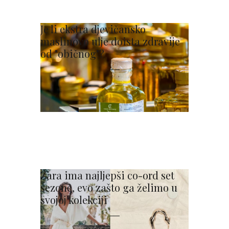
Je li ekstra djevičansko
maslinovo ulje doista zdravije
od "običnog"?
Zara ima najljepši co-ord set
sezone, evo zašto ga želimo u
svojoj kolekciji