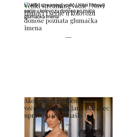
Veliki streaming vodič | Novi
filmovi i serije u kolovozu
donose poznata glumačka
imena
Ako postoji savršena crna
večernja haljina, Jana Dužanec
upravo ju je pronašla