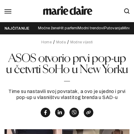
Moćne žene
Hit parfemi
Modni trendovi
Putovanja
Mindfu
NAJČITANIJE
Home
Moda
Modne vijesti
ASOS otvorio prvi pop-up
u četvrti SoHo u New Yorku
Time su nastavili svoj povratak, a ovo je ujedno i prvi
pop-up u vlasništvu vlastitog brenda u SAD-u