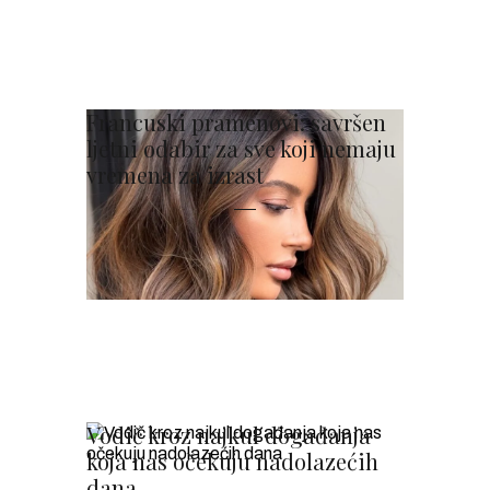
Francuski pramenovi: savršen
ljetni odabir za sve koji nemaju
vremena za izrast
Vodič kroz najkul događanja
koja nas očekuju nadolazećih
dana