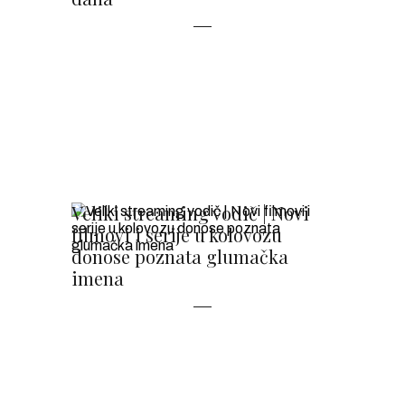
Veliki streaming vodič | Novi
filmovi i serije u kolovozu
donose poznata glumačka
imena