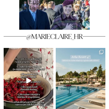
kćeri: Objavila i emotivnu
poruku
@MARIECLAIRE_HR