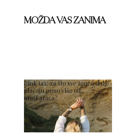
MOŽDA VAS ZANIMA
Pink tax: za što sve žene i dalje
plaćaju puno više od
muškaraca?