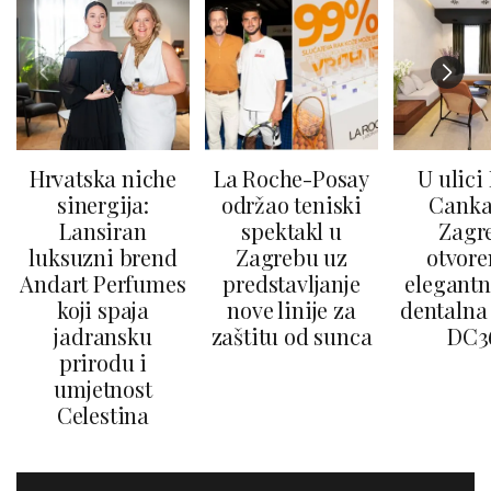
Hrvatska niche
La Roche-Posay
U ulici
sinergija:
održao teniski
Canka
Lansiran
spektakl u
Zagr
luksuzni brend
Zagrebu uz
otvore
Andart Perfumes
predstavljanje
elegantn
koji spaja
nove linije za
dentalna 
jadransku
zaštitu od sunca
DC3
prirodu i
umjetnost
Celestina