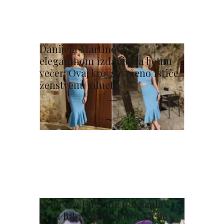
Danijela Martinović u
elegantnom izdanju za ljetnu
večer: Ovaj kroj savršeno ističe
ženstvenu siluetu
Princeza Eugenie pokazala
prvu fotografiju novorođene