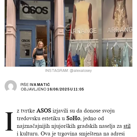
INSTAGRAM: @alexalosey
PIŠE
IVA MATIĆ
OBJAVLJENO
16/06/2025
U
11:05
I
z tvrtke
ASOS
izjavili su da donose svoju
tredovsku estetiku u
SoHo
, jedno od
najznačajnijih njujorških gradskih naselja za
stil
i kulturu. Ova je trgovina smještena na adresi