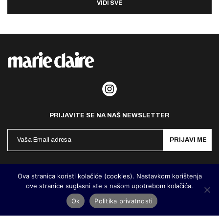
VIDI SVE
PRIJAVITE SE NA NAŠ NEWSLETTER
PRIJAVI ME
Politika privatnosti
Kontakt
Impresum
Ova stranica koristi kolačiće (cookies). Nastavkom korištenja
ove stranice suglasni ste s našom upotrebom kolačića.
©
MarieClaire Hrvatska
2026. Designed and developed by
Cubes
Ok
Politika privatnosti