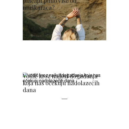
plaćaju puno više od
muškaraca?
Vodič kroz najkul događanja
koja nas očekuju nadolazećih
dana