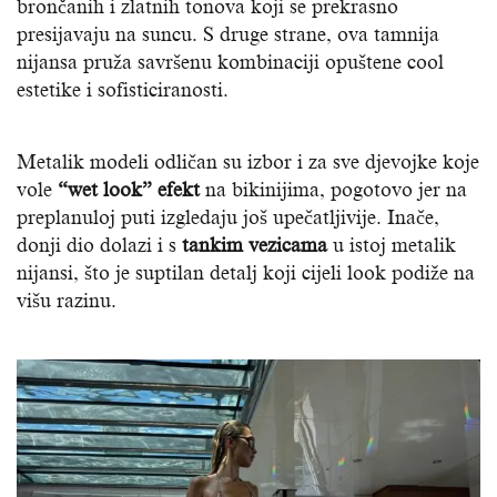
brončanih i zlatnih tonova koji se prekrasno
presijavaju na suncu. S druge strane, ova tamnija
nijansa pruža savršenu kombinaciji opuštene cool
estetike i sofisticiranosti.
Metalik modeli odličan su izbor i za sve djevojke koje
vole
“wet look” efekt
na bikinijima, pogotovo jer na
preplanuloj puti izgledaju još upečatljivije. Inače,
donji dio dolazi i s
tankim vezicama
u istoj metalik
nijansi, što je suptilan detalj koji cijeli look podiže na
višu razinu.