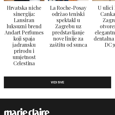
Hrvatska niche
La Roche-Posay
U ulici
sinergija:
održao teniski
Canka
Lansiran
spektakl u
Zagr
luksuzni brend
Zagrebu uz
otvore
Andart Perfumes
predstavljanje
elegantn
koji spaja
nove linije za
dentalna 
jadransku
zaštitu od sunca
DC3
prirodu i
umjetnost
Celestina
VIDI SVE