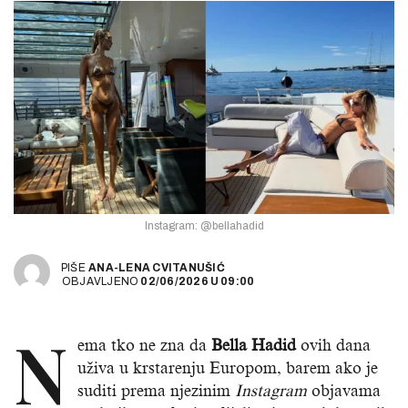
Instagram: @bellahadid
PIŠE
ANA-LENA CVITANUŠIĆ
OBJAVLJENO
02/06/2026
U
09:00
N
ema tko ne zna da
Bella Hadid
ovih dana
uživa u krstarenju Europom, barem ako je
suditi prema njezinim
Instagram
objavama