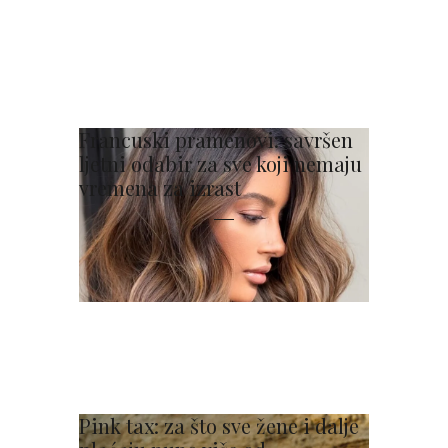
Francuski pramenovi: savršen
ljetni odabir za sve koji nemaju
vremena za izrast
Pink tax: za što sve žene i dalje