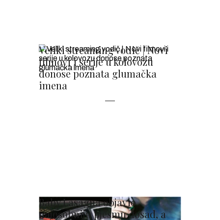
Veliki streaming vodič | Novi
filmovi i serije u kolovozu
donose poznata glumačka
imena
Baby Lasagna objavio
najosobniju pjesmu dosad, a