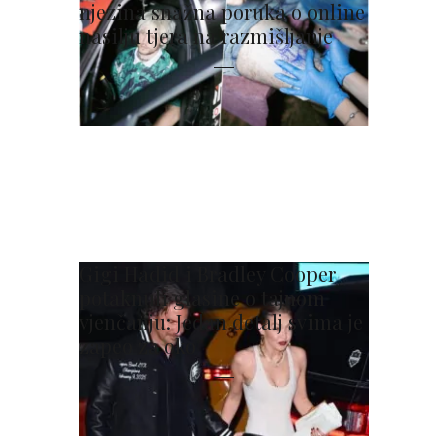
njezina snažna poruka o online
nasilju tjera na razmišljanje
Gigi Hadid i Bradley Cooper
potaknuli glasine o tajnom
vjenčanju: Jedan detalj svima je
zapeo za oko