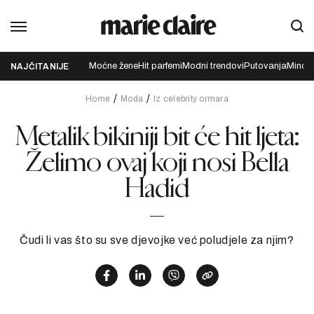
Moćne žene
Hit parfemi
Modni trendovi
Putovanja
Mindfu
NAJČITANIJE
Home
Moda
Iz celebrity ormara
Metalik bikiniji bit će hit ljeta:
Želimo ovaj koji nosi Bella
Hadid
Čudi li vas što su sve djevojke već poludjele za njim?