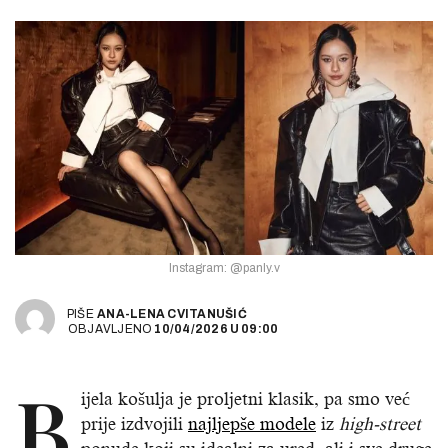
Instagram: @panly.v
PIŠE
ANA-LENA CVITANUŠIĆ
OBJAVLJENO
10/04/2026
U
09:00
B
ijela košulja je proljetni klasik, pa smo već
prije izdvojili
najljepše modele
iz
high-street