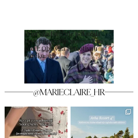
Princeza Eugenie pokazala
prvu fotografiju novorođene
kćeri: Objavila i emotivnu
poruku
@MARIECLAIRE_HR