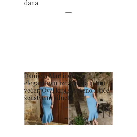
dana
Danijela Martinović u
elegantnom izdanju za ljetnu
večer: Ovaj kroj savršeno ističe
ženstvenu siluetu