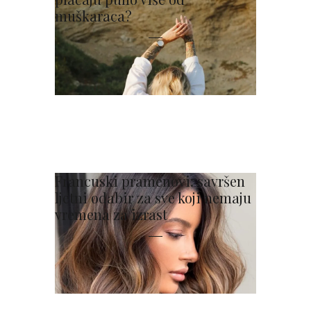
muškaraca?
Francuski pramenovi: savršen
ljetni odabir za sve koji nemaju
vremena za izrast