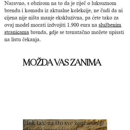
Naravno, s obzirom na to da je riječ o luksuznom
brendu i komadu iz aktualne kolekcije, ne čudi da ni
cijena nije ništa manje ekskluzivna, pa ćete tako za
ovaj model morati izdvojiti 1.900 eura na
službenim
stranicama
brenda, gdje se trenutačno možete upisati
na listu čekanja.
MOŽDA VAS ZANIMA
Pink tax: za što sve žene i dalje
plaćaju puno više od