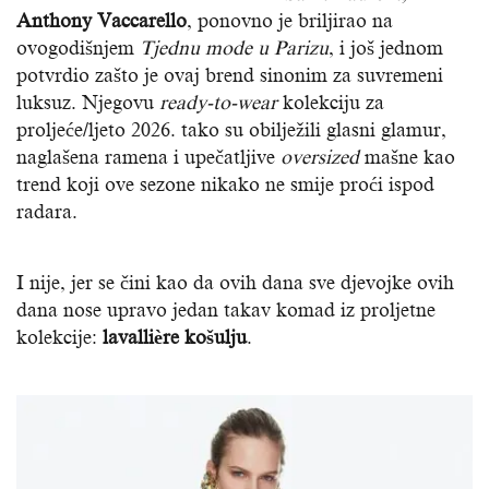
Anthony Vaccarello
, ponovno je briljirao na
ovogodišnjem
Tjednu mode
u
Parizu
, i još jednom
potvrdio zašto je ovaj brend sinonim za suvremeni
luksuz. Njegovu
ready-to-wear
kolekciju za
proljeće/ljeto 2026. tako su obilježili glasni glamur,
naglašena ramena i upečatljive
oversized
mašne kao
trend koji ove sezone nikako ne smije proći ispod
radara.
I nije, jer se čini kao da ovih dana sve djevojke ovih
dana nose upravo jedan takav komad iz proljetne
kolekcije:
lavallière košulju
.