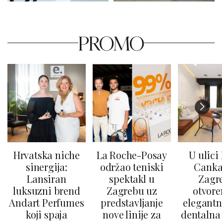
PROMO
Hrvatska niche
La Roche-Posay
U ulici
sinergija:
održao teniski
Canka
Lansiran
spektakl u
Zagr
luksuzni brend
Zagrebu uz
otvore
Andart Perfumes
predstavljanje
elegantn
koji spaja
nove linije za
dentalna 