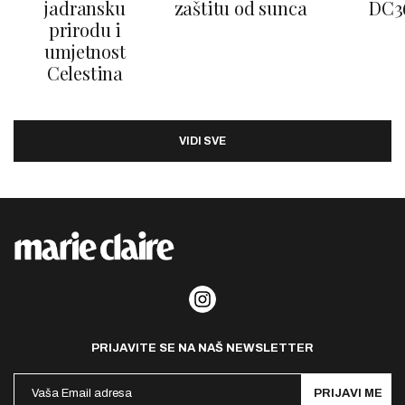
jadransku
zaštitu od sunca
DC3
prirodu i
umjetnost
Celestina
VIDI SVE
PRIJAVITE SE NA NAŠ NEWSLETTER
PRIJAVI ME