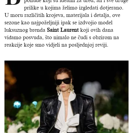
ponude koji su idealni za ured, ali i sve druge
prilike u kojima želimo izgledati dotjerano.
U moru različitih krojeva, materijala i detalja, ove
sezone kao najpoželjniji ipak se izdvojio model
luksuznog brenda
Saint Laurent
koji ovih dana
viđamo posvuda, što nimalo ne čudi s obzirom na
reakcije koje smo vidjeli na posljednjoj reviji.