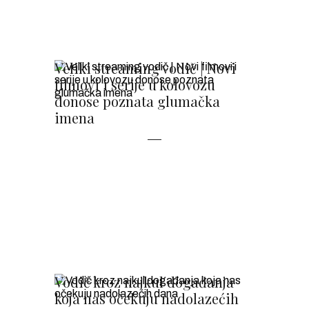
Veliki streaming vodič | Novi
filmovi i serije u kolovozu
donose poznata glumačka
imena
Vodič kroz najkul događanja
koja nas očekuju nadolazećih