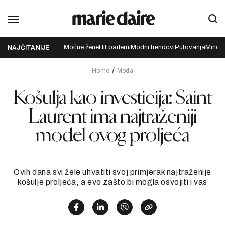
Moćne žene
Hit parfemi
Modni trendovi
Putovanja
Mindfu
NAJČITANIJE
Home
Moda
Košulja kao investicija: Saint
Laurent ima najtraženiji
model ovog proljeća
Ovih dana svi žele uhvatiti svoj primjerak najtraženije
košulje proljeća, a evo zašto bi mogla osvojiti i vas