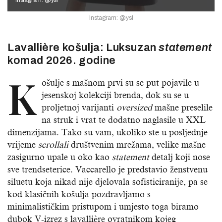
Instagram: @ysl
Instagram: @ysl
Lavallière
košulja: Luksuzan
statement
komad 2026. godine
K
ošulje s mašnom prvi su se put pojavile u
jesenskoj kolekciji brenda, dok su se u
proljetnoj varijanti
oversized
mašne preselile
na struk i vrat te dodatno naglasile u XXL
dimenzijama. Tako su vam, ukoliko ste u posljednje
vrijeme
scrollali
društvenim mrežama, velike mašne
zasigurno upale u oko kao
statement
detalj koji nose
sve trendseterice. Vaccarello je predstavio ženstvenu
siluetu koja nikad nije djelovala sofisticiranije, pa se
kod klasičnih košulja pozdravljamo s
minimalističkim pristupom i umjesto toga biramo
dubok V-izrez s lavallière ovratnikom kojeg