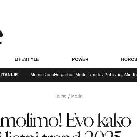
LIFESTYLE
POWER
HORO
ITANIJE
Moćne žene
Hit parfemi
Modni trendovi
Putovanja
Mindf
Home
Moda
 molimo! Evo kako