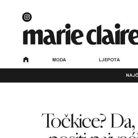
MODA
LJEPOTA
NAJČ
Točkice? Da,