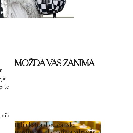
MOŽDA VAS ZANIMA
r
eja
o te
rnih
Je li ekstra djevičansko
maslinovo ulje doista zdravije