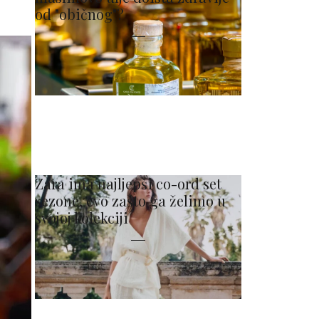
od "običnog"?
Zara ima najljepši co-ord set
sezone, evo zašto ga želimo u
svojoj kolekciji