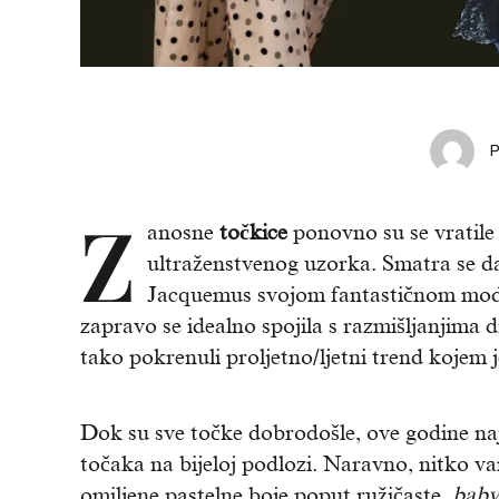
Z
anosne
točkice
ponovno su se vratile 
ultraženstvenog uzorka. Smatra se d
Jacquemus svojom fantastičnom modno
zapravo se idealno spojila s razmišljanjima 
tako pokrenuli proljetno/ljetni trend kojem 
Dok su sve točke dobrodošle, ove godine najp
točaka na bijeloj podlozi. Naravno, nitko v
omiljene pastelne boje poput ružičaste,
baby