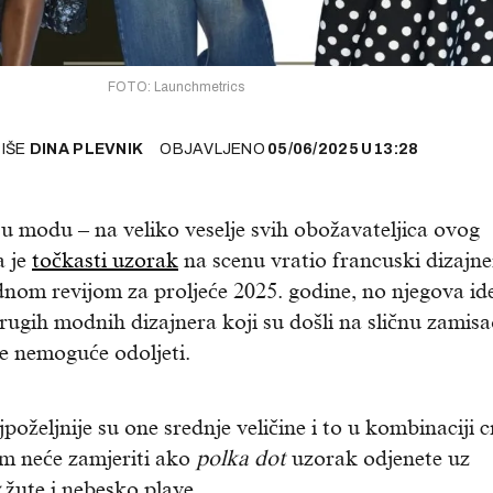
FOTO: Launchmetrics
PIŠE
DINA PLEVNIK
OBJAVLJENO
05/06/2025
U
13:28
u modu – na veliko veselje svih obožavateljica ovog
a je
točkasti uzorak
na scenu vratio francuski dizajne
m revijom za proljeće 2025. godine, no njegova id
drugih modnih dizajnera koji su došli na sličnu zamisa
je nemoguće odoljeti.
oželjnije su one srednje veličine i to u kombinaciji c
am neće zamjeriti ako
polka dot
uzorak odjenete uz
žute i nebesko plave.