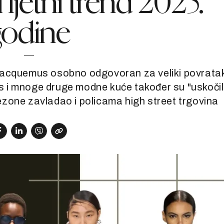
i ljetni trend 2025.
godine
Jacquemus osobno odgovoran za veliki povrata
s i mnoge druge modne kuće također su "uskoči
sezone zavladao i policama high street trgovina