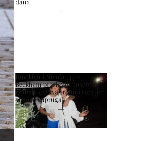
dana
Brooklyn i Nicola Peltz
Beckham proslavili posebnu
godišnjicu: 'Najsretniji sam jer
si moja supruga'