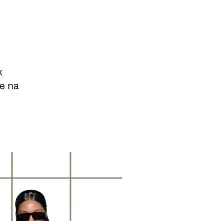
k
le na