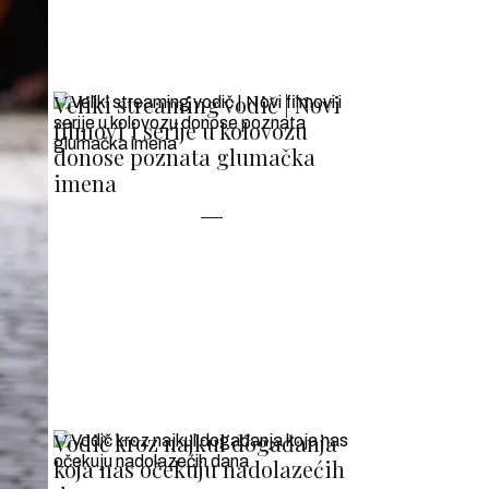
Veliki streaming vodič | Novi
filmovi i serije u kolovozu
donose poznata glumačka
imena
Vodič kroz najkul događanja
koja nas očekuju nadolazećih