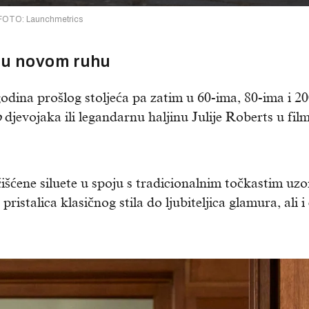
FOTO: Launchmetrics
e u novom ruhu
godina prošlog stoljeća pa zatim u 60-ima, 80-ima i 2
p
djevojaka ili legandarnu haljinu Julije Roberts u fil
išćene siluete u spoju s tradicionalnim točkastim u
ristalica klasičnog stila do ljubiteljica glamura, ali i