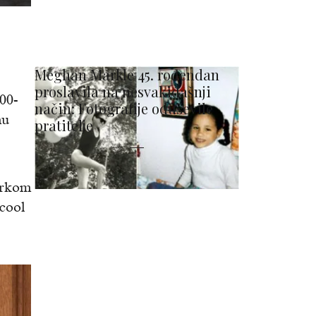
Meghan Markle 45. rođendan
proslavila na nesvakidašnji
000-
način: Fotografije oduševile
mu
pratitelje
zorkom
 cool