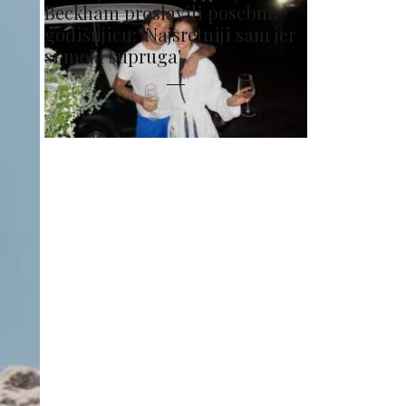
Beckham proslavili posebnu
godišnjicu: 'Najsretniji sam jer
si moja supruga'