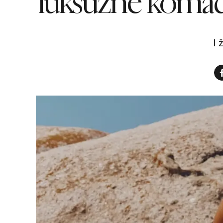
luksuzne komade
I 