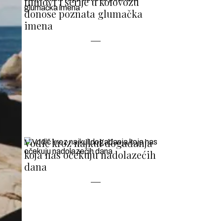
filmovi i serije u kolovozu
donose poznata glumačka
imena
Vodič kroz najkul događanja
koja nas očekuju nadolazećih
dana