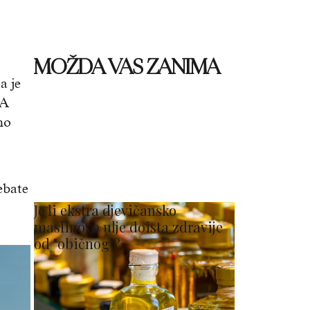
MOŽDA VAS ZANIMA
a je
 A
no
ebate
Je li ekstra djevičansko
maslinovo ulje doista zdravije
od "običnog"?