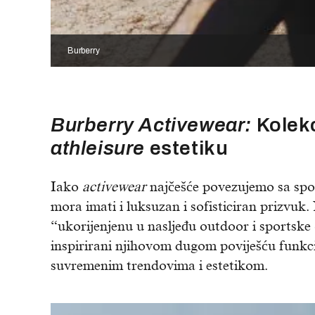
Burberry
Burberry Activewear:
Kolekc
athleisure
estetiku
Iako
activewear
najčešće povezujemo sa spo
mora imati i luksuzan i sofisticiran prizvuk
“ukorijenjenu u nasljeđu outdoor i sportske
inspirirani njihovom dugom poviješću funkc
suvremenim trendovima i estetikom.