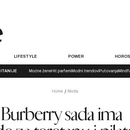
LIFESTYLE
POWER
HORO
ITANIJE
Moćne žene
Hit parfemi
Modni trendovi
Putovanja
Mindf
Home
Moda
li? Burberry sada ima