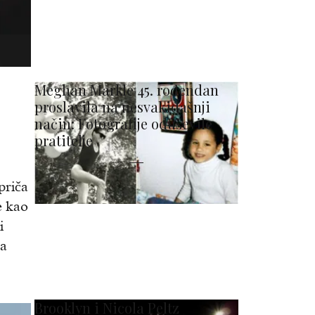
Meghan Markle 45. rođendan
proslavila na nesvakidašnji
način: Fotografije oduševile
pratitelje
 priča
e kao
i
sa
Brooklyn i Nicola Peltz