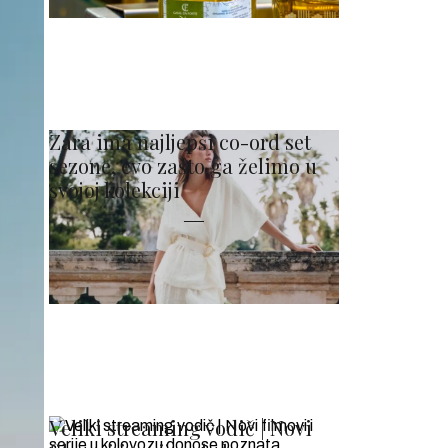
Zara ima najljepši co-ord set
sezone, evo zašto ga želimo u
svojoj kolekciji
Veliki streaming vodič | Novi