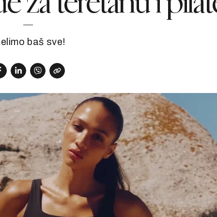
 za teretanu i pilat
želimo baš sve!