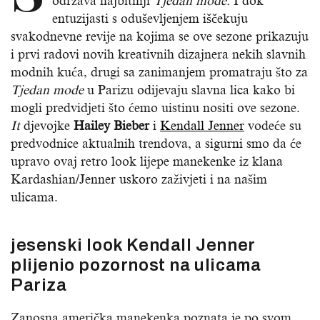
održava najbitniji
Tjedan mode.
I dok
entuzijasti s oduševljenjem iščekuju
svakodnevne revije na kojima se ove sezone prikazuju
i prvi radovi novih kreativnih dizajnera nekih slavnih
modnih kuća, drugi sa zanimanjem promatraju što za
Tjedan mode
u Parizu odijevaju slavna lica kako bi
mogli predvidjeti što ćemo uistinu nositi ove sezone.
It
djevojke
Hailey Bieber
i
Kendall Jenner
vodeće su
predvodnice aktualnih trendova, a sigurni smo da će
upravo ovaj retro look lijepe manekenke iz klana
Kardashian/Jenner uskoro zaživjeti i na našim
ulicama.
jesenski look Kendall Jenner
plijenio pozornost na ulicama
Pariza
Zanosna američka manekenka poznata je po svom