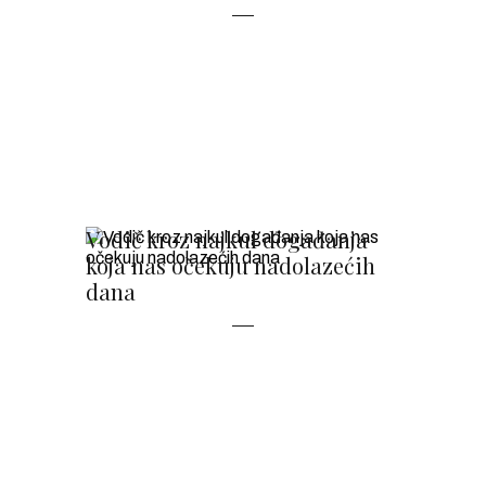
Vodič kroz najkul događanja
koja nas očekuju nadolazećih
dana