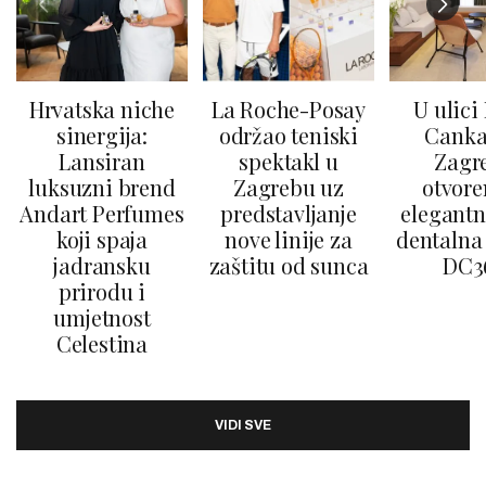
Hrvatska niche
La Roche-Posay
U ulici
sinergija:
održao teniski
Canka
Lansiran
spektakl u
Zagr
luksuzni brend
Zagrebu uz
otvore
Andart Perfumes
predstavljanje
elegantn
koji spaja
nove linije za
dentalna 
jadransku
zaštitu od sunca
DC3
prirodu i
umjetnost
Celestina
VIDI SVE