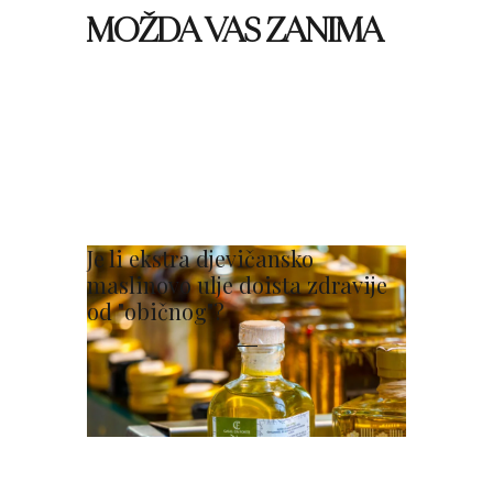
MOŽDA VAS ZANIMA
Je li ekstra djevičansko
maslinovo ulje doista zdravije
od "običnog"?