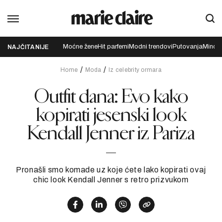
Moćne žene
Hit parfemi
Modni trendovi
Putovanja
Mindfu
NAJČITANIJE
Home
Moda
Iz celebrity ormara
Outfit dana: Evo kako
kopirati jesenski look
Kendall Jenner iz Pariza
Pronašli smo komade uz koje ćete lako kopirati ovaj
chic look Kendall Jenner s retro prizvukom