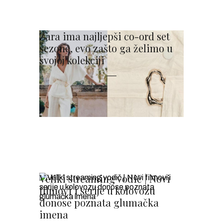
Zara ima najljepši co-ord set
sezone, evo zašto ga želimo u
svojoj kolekciji
Veliki streaming vodič | Novi
filmovi i serije u kolovozu
donose poznata glumačka
imena