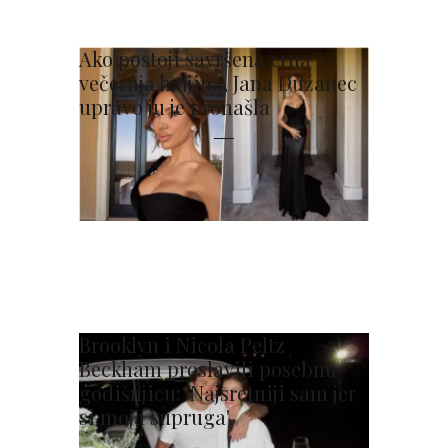
Ako postoji savršena crna
večernja haljina, Jana Dužanec
upravo ju je pronašla
Brooklyn i Nicola Peltz
Beckham proslavili posebnu
godišnjicu: 'Najsretniji sam jer
si moja supruga'