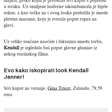
majicu, preko kojih je prebacila sivi kaput s pojasom
u struku. Uz omiljene loaferice iskombinirala je bijele
sokne, a kao točka na i ovog looka poslužila je smeđa
pletena marama, koju je svezala poput rupca na
glavi.
Uz velike sunčane naočale i luksuznu smeđu torbu,
Kendall
je izgledala baš poput glavne glumice iz
nekog starinskog filma.
Evo kako iskopirati look Kendall
Jenner!
Sivi kaput na vezanje,
Gina Tricot
, Zalando, 79,59
eura