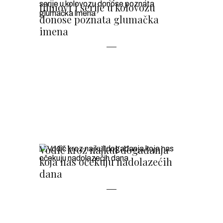
filmovi i serije u kolovozu
donose poznata glumačka
imena
Vodič kroz najkul događanja
koja nas očekuju nadolazećih
dana