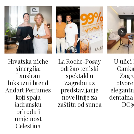
Hrvatska niche
La Roche-Posay
U ulici
sinergija:
održao teniski
Canka
Lansiran
spektakl u
Zagr
luksuzni brend
Zagrebu uz
otvore
Andart Perfumes
predstavljanje
elegantn
koji spaja
nove linije za
dentalna 
jadransku
zaštitu od sunca
DC3
prirodu i
umjetnost
Celestina