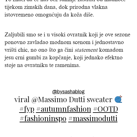
tijekom zimskih dana, dok prirodna vlakna
istovremeno omogućuju da koža diše.
Zaljubili smo se i u visoki ovratnik koji je ove sezone
ponovno zavladao modnom scenom i jednostavno
vrišti chic, no ono što ga čini
statement
komadom
jesu crni gumbi za kopčanje, koji jednako efektno
stoje na ovratniku te ramenima.
@bysashablog
viral @Massimo Dutti sweater
#fyp
#autumnfashion
#OOTD
#fashioninspo
#massimodutti