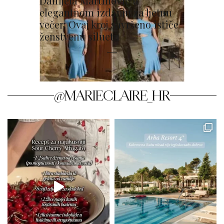
Danijela Martinović u
elegantnom izdanju za ljetnu
večer: Ovaj kroj savršeno ističe
ženstvenu siluetu
@MARIECLAIRE_HR