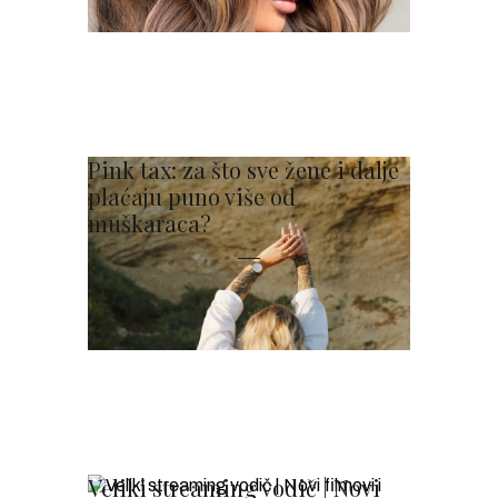
Pink tax: za što sve žene i dalje
plaćaju puno više od
muškaraca?
Veliki streaming vodič | Novi