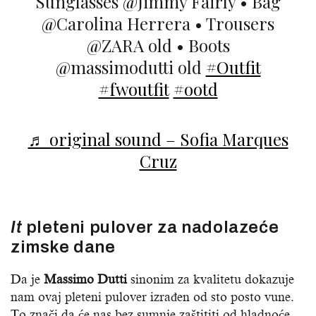
Sunglasses @Jimmy Fairly • Bag
@Carolina Herrera • Trousers
@ZARA old • Boots
@massimodutti old
#Outfit
#fwoutfit
#ootd
♬ original sound – Sofia Marques
Cruz
It
pleteni pulover za nadolazeće
zimske dane
Da je
Massimo Dutti
sinonim za kvalitetu dokazuje
nam ovaj pleteni pulover izrađen od sto posto vune.
To znači da će nas bez sumnje zaštititi od hladnoće