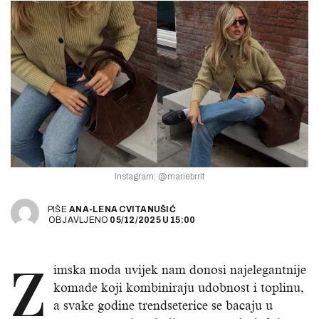
Instagram: @mariebrrlt
PIŠE
ANA-LENA CVITANUŠIĆ
OBJAVLJENO
05/12/2025
U
15:00
Z
imska moda uvijek nam donosi najelegantnije
komade koji kombiniraju udobnost i toplinu,
a svake godine trendseterice se bacaju u