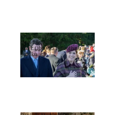
Princeza Eugenie pokazala
prvu fotografiju novorođene
kćeri: Objavila i emotivnu
poruku