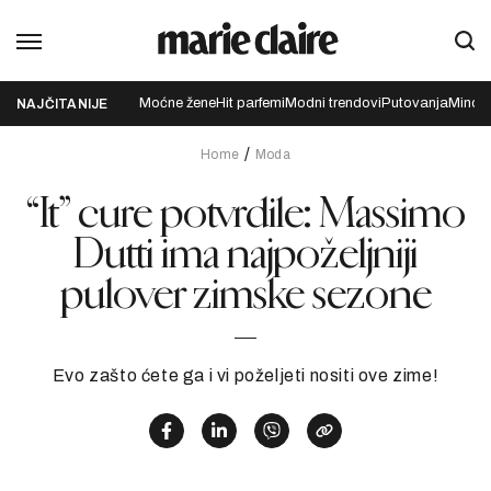
Moćne žene
Hit parfemi
Modni trendovi
Putovanja
Mindfu
NAJČITANIJE
Home
Moda
“It” cure potvrdile: Massimo
Dutti ima najpoželjniji
pulover zimske sezone
Evo zašto ćete ga i vi poželjeti nositi ove zime!