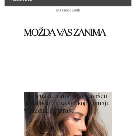
Massimo Dutti
MOŽDA VAS ZANIMA
Francuski pramenovi: savršen
ljetni odabir za sve koji nemaju
vremena za izrast