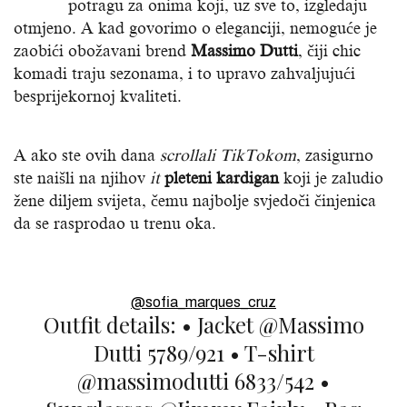
potragu za onima koji, uz sve to, izgledaju
otmjeno. A kad govorimo o eleganciji, nemoguće je
zaobići obožavani brend
Massimo Dutti
, čiji chic
komadi traju sezonama, i to upravo zahvaljujući
besprijekornoj kvaliteti.
A ako ste ovih dana
scrollali TikTokom
, zasigurno
ste naišli na njihov
it
pleteni kardigan
koji je zaludio
žene diljem svijeta, čemu najbolje svjedoči činjenica
da se rasprodao u trenu oka.
@sofia_marques_cruz
Outfit details: • Jacket @Massimo
Dutti 5789/921 • T-shirt
@massimodutti 6833/542 •