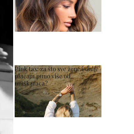
Pink tax: za što sve žene i dalje
plaćaju puno više od
muškaraca?