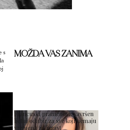
MOŽDA VAS ZANIMA
e s
la
oj
Francuski pramenovi: savršen
ljetni odabir za sve koji nemaju
vremena za izrast