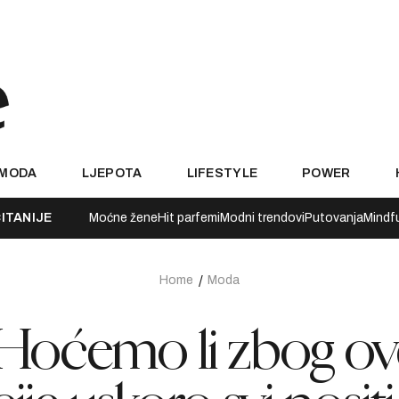
MODA
LJEPOTA
LIFESTYLE
POWER
ITANIJE
Moćne žene
Hit parfemi
Modni trendovi
Putovanja
Mindf
Home
Moda
 Hoćemo li zbog ov