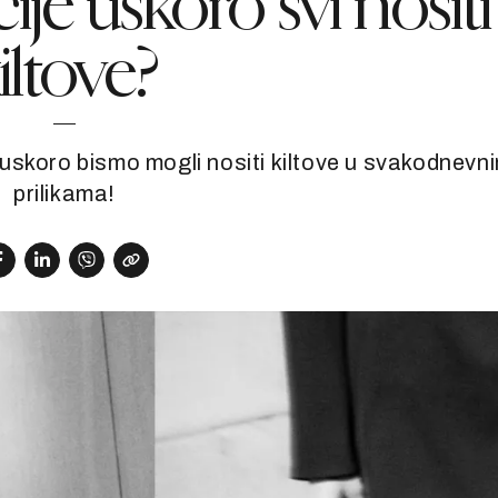
ije uskoro svi nositi
iltove?
uskoro bismo mogli nositi kiltove u svakodnevn
prilikama!