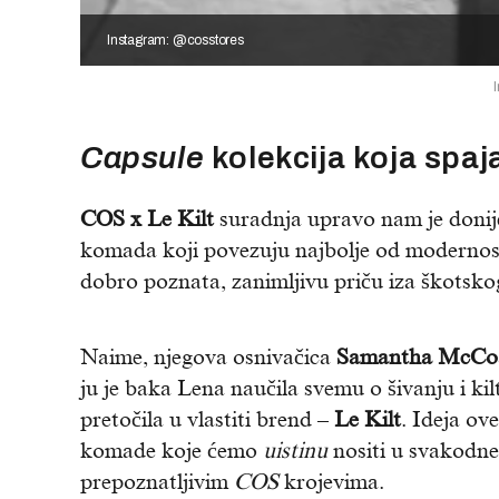
Instagram: @cosstores
Capsule
kolekcija koja spaj
COS x Le Kilt
suradnja upravo nam je donij
komada koji povezuju najbolje od modernosti
dobro poznata, zanimljivu priču iza škotsk
Naime, njegova osnivačica
Samantha McCo
ju je baka Lena naučila svemu o šivanju i ki
pretočila u vlastiti brend –
Le Kilt
. Ideja ov
komade koje ćemo
uistinu
nositi u svakodnev
prepoznatljivim
COS
krojevima.