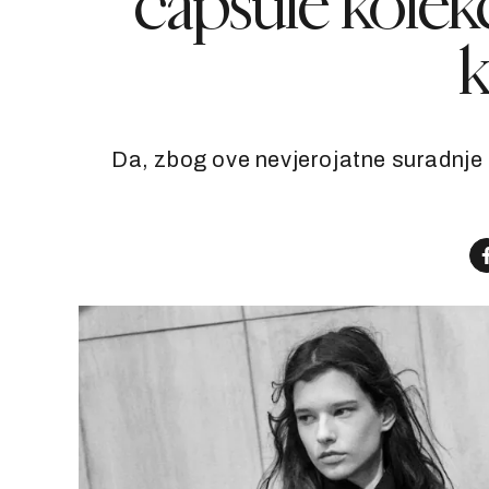
capsule kolekc
k
Da, zbog ove nevjerojatne suradnje 