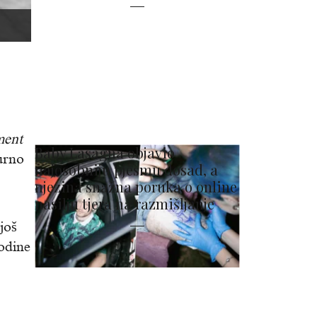
ment
Baby Lasagna objavio
urno
najosobniju pjesmu dosad, a
njezina snažna poruka o online
nasilju tjera na razmišljanje
 još
odine