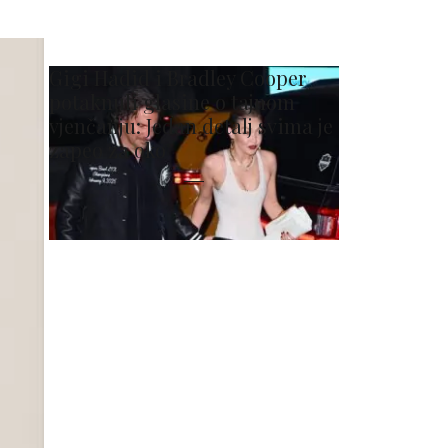
Gigi Hadid i Bradley Cooper
potaknuli glasine o tajnom
vjenčanju: Jedan detalj svima je
zapeo za oko