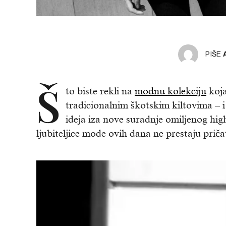
PIŠE
Š
to biste rekli na
modnu kolekciju
koja
tradicionalnim škotskim kiltovima – i
ideja iza nove suradnje omiljenog hig
ljubiteljice mode ovih dana ne prestaju pričat