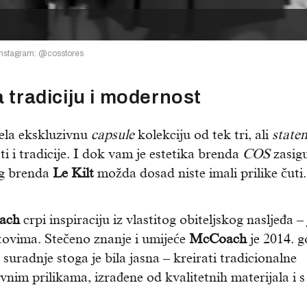
Instagram: @cosstores
a tradiciju i modernost
ela ekskluzivnu
capsule
kolekciju od tek tri, ali
state
 i tradicije. I dok vam je estetika brenda
COS
zasig
og brenda
Le Kilt
možda dosad niste imali prilike čuti.
ach
crpi inspiraciju iz vlastitog obiteljskog nasljeđa –
ltovima. Stečeno znanje i umijeće
McCoach
je 2014. g
e suradnje stoga je bila jasna – kreirati tradicionalne
nim prilikama, izrađene od kvalitetnih materijala i s