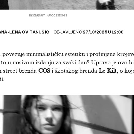
Instagram: @cosstores
ANA-LENA CVITANUŠIĆ
OBJAVLJENO
27/10/2025
U
12:00
 povezuje minimalističku estetiku i profinjene krojev
 to u nosivom izdanju za svaki dan? Upravo je ovo bi
h street brenda
COS
i škotskog brenda
Le Kilt
, o koj
i.