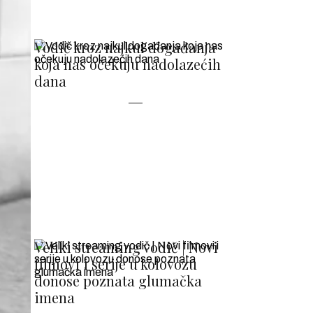
Vodič kroz najkul događanja
koja nas očekuju nadolazećih
dana
Veliki streaming vodič | Novi
filmovi i serije u kolovozu
donose poznata glumačka
imena