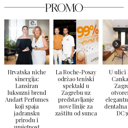
PROMO
Hrvatska niche
La Roche-Posay
U ulici
sinergija:
održao teniski
Canka
Lansiran
spektakl u
Zagr
luksuzni brend
Zagrebu uz
otvore
Andart Perfumes
predstavljanje
elegantn
koji spaja
nove linije za
dentalna 
jadransku
zaštitu od sunca
DC3
prirodu i
umjetnost