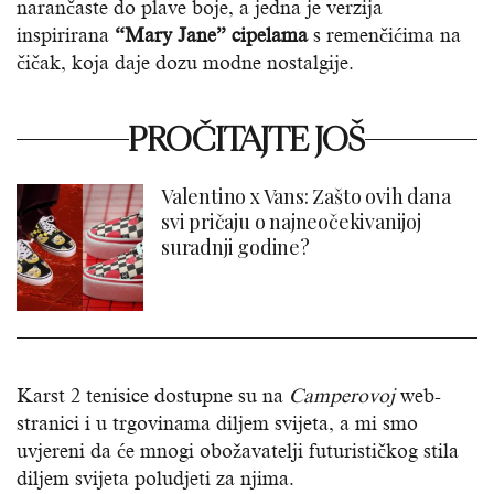
narančaste do plave boje, a jedna je verzija
inspirirana
“Mary Jane” cipelama
s remenčićima na
čičak, koja daje dozu modne nostalgije.
PROČITAJTE JOŠ
Valentino x Vans: Zašto ovih dana
svi pričaju o najneočekivanijoj
suradnji godine?
Karst 2 tenisice dostupne su na
Camperovoj
web-
stranici i u trgovinama diljem svijeta, a mi smo
uvjereni da će mnogi obožavatelji futurističkog stila
diljem svijeta poludjeti za njima.