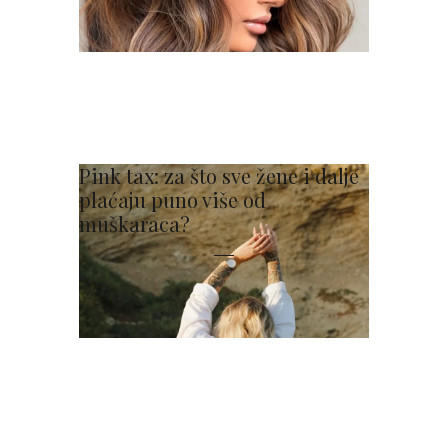
Pink tax: za što sve žene i dalje
plaćaju puno više od
muškaraca?