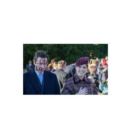
Princeza Eugenie pokazala
prvu fotografiju novorođene
kćeri: Objavila i emotivnu
poruku