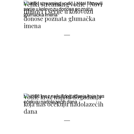
Veliki streaming vodič | Novi
filmovi i serije u kolovozu
donose poznata glumačka
imena
Vodič kroz najkul događanja
koja nas očekuju nadolazećih
dana