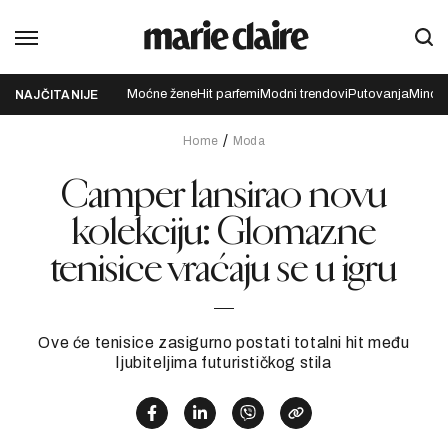
Moćne žene
Hit parfemi
Modni trendovi
Putovanja
Mindfu
NAJČITANIJE
Home
Moda
Camper lansirao novu
kolekciju: Glomazne
tenisice vraćaju se u igru
Ove će tenisice zasigurno postati totalni hit među
ljubiteljima futurističkog stila