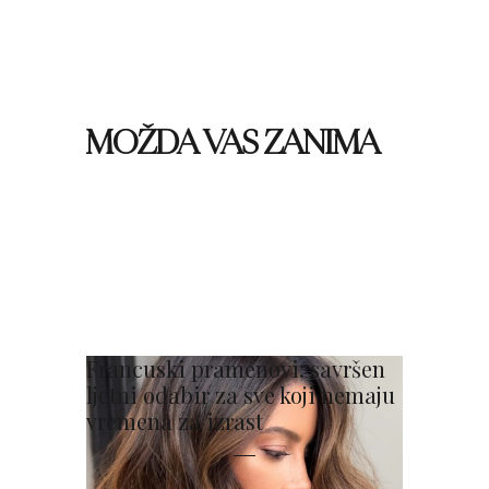
MOŽDA VAS ZANIMA
Francuski pramenovi: savršen
ljetni odabir za sve koji nemaju
vremena za izrast