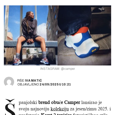
INSTAGRAM: @camper
PIŠE
IVA MATIĆ
OBJAVLJENO
24/09/2025
U
10:21
Š
panjolski
brend obuće Camper
lansirao je
svoju najnoviju
kolekciju
za jesen/zimu 2025. i