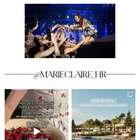
Severina u Puli pokazala zašto
njezina turneja ne prestaje
oduševljavati: Arena je bila
ispunjena do posljednjeg
mjesta
@MARIECLAIRE_HR