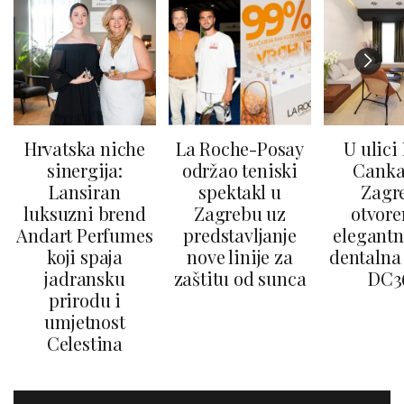
Hrvatska niche
La Roche-Posay
U ulici
sinergija:
održao teniski
Canka
Lansiran
spektakl u
Zagr
luksuzni brend
Zagrebu uz
otvore
Andart Perfumes
predstavljanje
elegantn
koji spaja
nove linije za
dentalna 
jadransku
zaštitu od sunca
DC3
prirodu i
umjetnost
Celestina