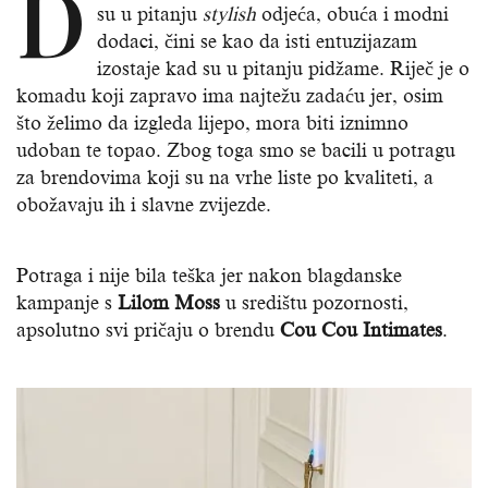
D
su u pitanju
stylish
odjeća, obuća i modni
dodaci, čini se kao da isti entuzijazam
izostaje kad su u pitanju pidžame. Riječ je o
komadu koji zapravo ima najtežu zadaću jer, osim
što želimo da izgleda lijepo, mora biti iznimno
udoban te topao. Zbog toga smo se bacili u potragu
za brendovima koji su na vrhe liste po kvaliteti, a
obožavaju ih i slavne zvijezde.
Potraga i nije bila teška jer nakon blagdanske
kampanje s
Lilom Moss
u središtu pozornosti,
apsolutno svi pričaju o brendu
Cou Cou Intimates
.