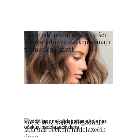
Francuski pramenovi: savršen
ljetni odabir za sve koji nemaju
vremena za izrast
Vodič kroz najkul događanja
koja nas očekuju nadolazećih
dana