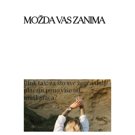
MOŽDA VAS ZANIMA
Pink tax: za što sve žene i dalje
plaćaju puno više od
muškaraca?