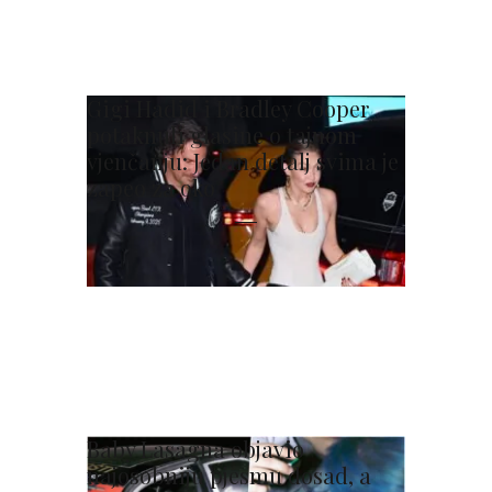
Gigi Hadid i Bradley Cooper
potaknuli glasine o tajnom
vjenčanju: Jedan detalj svima je
zapeo za oko
Baby Lasagna objavio
najosobniju pjesmu dosad, a