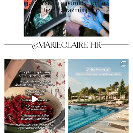
njezina snažna poruka o online
nasilju tjera na razmišljanje
@MARIECLAIRE_HR