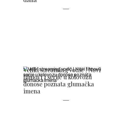
Veliki streaming vodič | Novi
filmovi i serije u kolovozu
donose poznata glumačka
imena