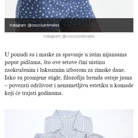
Instagram: @coucouintimates
Instagram: @coucouintimates
U ponudi su i maske za spavanje u istim nijansama
poput pidžama, što ove setove čini uistinu
zaokruženim i luksuznim izborom za zimske dane.
Iako su promjene stigle, filozofija brenda ostaje jasna
– povezati održivost i nenametljivu estetiku u komade
koji će trajati godinama.