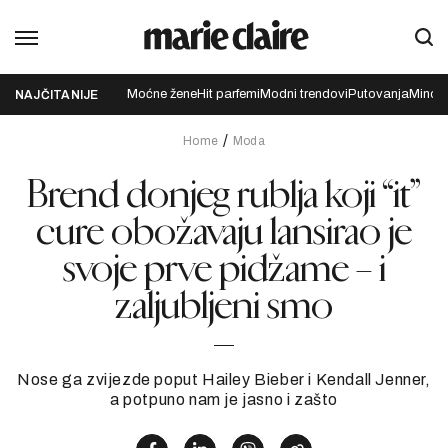
Moćne žene
Hit parfemi
Modni trendovi
Putovanja
Mindfu
NAJČITANIJE
Home
Moda
Brend donjeg rublja koji “it”
cure obožavaju lansirao je
svoje prve pidžame – i
zaljubljeni smo
Nose ga zvijezde poput Hailey Bieber i Kendall Jenner,
a potpuno nam je jasno i zašto