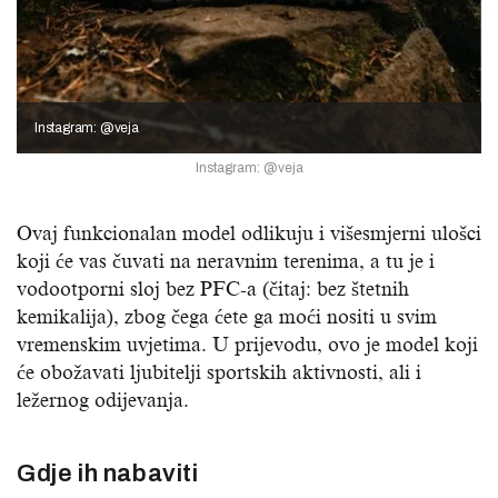
Instagram: @veja
Instagram: @veja
Ovaj funkcionalan model odlikuju i višesmjerni ulošci
koji će vas čuvati na neravnim terenima, a tu je i
vodootporni sloj bez PFC-a (čitaj: bez štetnih
kemikalija), zbog čega ćete ga moći nositi u svim
vremenskim uvjetima. U prijevodu, ovo je model koji
će obožavati ljubitelji sportskih aktivnosti, ali i
ležernog odijevanja.
Gdje ih nabaviti