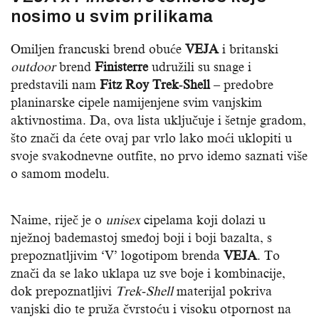
nosimo u svim prilikama
Omiljen francuski brend obuće
VEJA
i britanski
outdoor
brend
Finisterre
udružili su snage i
predstavili nam
Fitz Roy Trek‐Shell
– predobre
planinarske cipele namijenjene svim vanjskim
aktivnostima. Da, ova lista uključuje i šetnje gradom,
što znači da ćete ovaj par vrlo lako moći uklopiti u
svoje svakodnevne outfite, no prvo idemo saznati više
o samom modelu.
Naime, riječ je o
unisex
cipelama koji dolazi u
nježnoj bademastoj smeđoj boji i boji bazalta, s
prepoznatljivim ‘V’ logotipom brenda
VEJA
. To
znači da se lako uklapa uz sve boje i kombinacije,
dok prepoznatljivi
Trek‐Shell
materijal pokriva
vanjski dio te pruža čvrstoću i visoku otpornost na