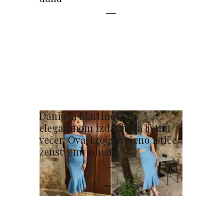
Danijela Martinović u
elegantnom izdanju za ljetnu
večer: Ovaj kroj savršeno ističe
ženstvenu siluetu