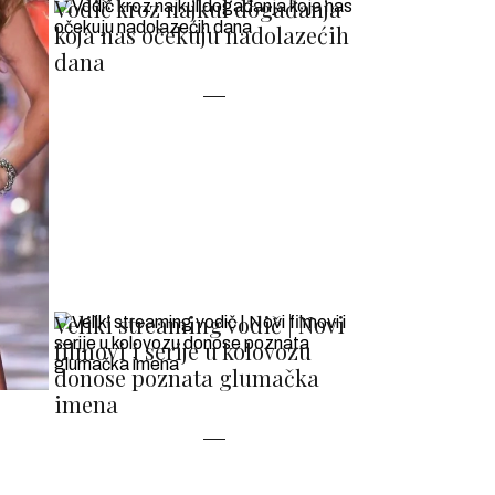
Vodič kroz najkul događanja
koja nas očekuju nadolazećih
dana
Veliki streaming vodič | Novi
filmovi i serije u kolovozu
donose poznata glumačka
imena