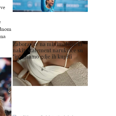
sve
e
ednom
sna
Zaboravite na minimalistički
nakit: statement narukvice su
"in", znamo gdje ih kupiti