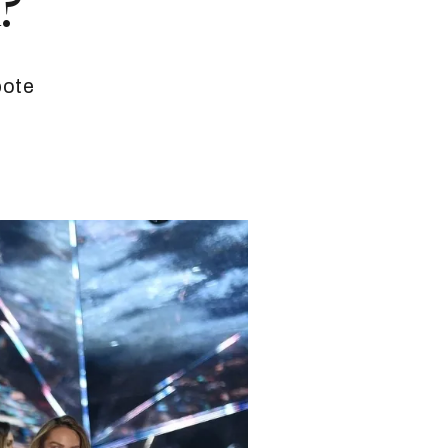
?
pote