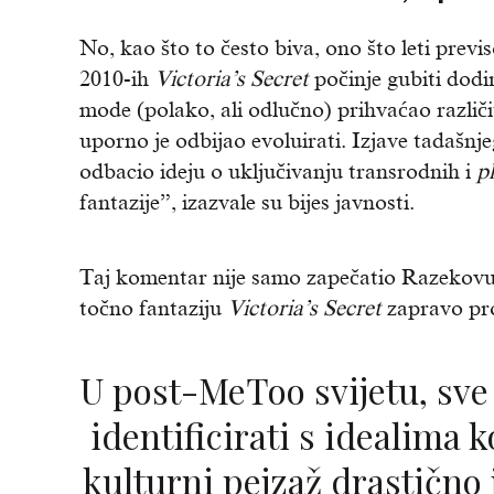
No, kao što to često biva, ono što leti prev
2010-ih
Victoria’s Secret
počinje gubiti dodir
mode (polako, ali odlučno) prihvaćao različit
uporno je odbijao evoluirati. Izjave tadašnj
odbacio ideju o uključivanju transrodnih i
p
fantazije”, izazvale su bijes javnosti.
Taj komentar nije samo zapečatio Razekovu 
točno fantaziju
Victoria’s Secret
zapravo pr
U post-MeToo svijetu, sve više žena prestalo se
identificirati s idealima 
kulturni pejzaž drastično 