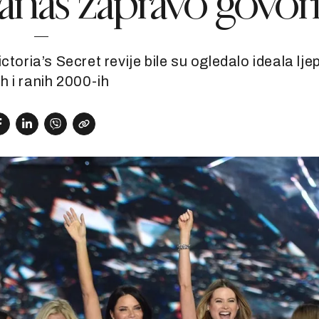
anas zapravo govori
ctoria’s Secret revije bile su ogledalo ideala lje
h i ranih 2000-ih