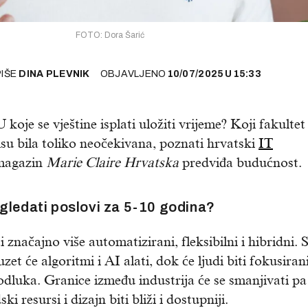
FOTO: Dora Šarić
PIŠE
DINA PLEVNIK
OBJAVLJENO
10/07/2025
U
15:33
U koje se vještine isplati uložiti vrijeme? Koji fakultet
su bila toliko neočekivana, poznati hrvatski
IT
magazin
Marie Claire Hrvatska
predviđa budućnost.
gledati poslovi za 5-10 godina?
 značajno više automatizirani, fleksibilni i hibridni. 
uzet će algoritmi i AI alati, dok će ljudi biti fokusiran
odluka. Granice između industrija će se smanjivati pa
i resursi i dizajn biti bliži i dostupniji.