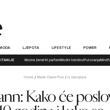
MODA
LJEPOTA
LIFESTYLE
POWER
ITANIJE
Moćne žene
Hit parfemi
Modni trendovi
Putovanja
Mindf
Home
Marie Claire Plus
Iz časopisa
nn: Kako će poslo