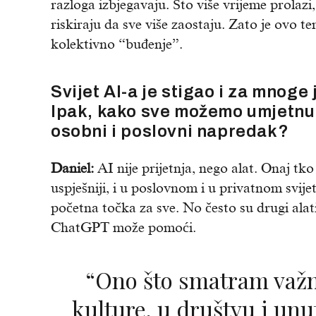
razloga izbjegavaju. Što više vrijeme prolazi, 
riskiraju da sve više zaostaju. Zato je ovo t
kolektivno “buđenje”.
Svijet AI-a je stigao i za mnoge 
Ipak, kako sve možemo umjetnu in
osobni i poslovni napredak?
Daniel:
AI nije prijetnja, nego alat. Onaj tko
uspješniji, i u poslovnom i u privatnom svij
početna točka za sve. No često su drugi alati
ChatGPT može pomoći.
“Ono što smatram važnim jest razvijanje
kulture, u društvu i unu