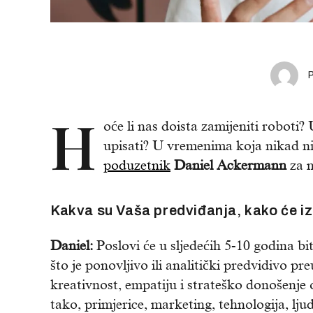
H
oće li nas doista zamijeniti roboti? 
upisati? U vremenima koja nikad ni
poduzetnik
Daniel Ackermann
za 
Kakva su Vaša predviđanja, kako će iz
Daniel:
Poslovi će u sljedećih 5-10 godina biti
što je ponovljivo ili analitički predvidivo pre
kreativnost, empatiju i strateško donošenje 
tako, primjerice, marketing, tehnologija, ljudsk