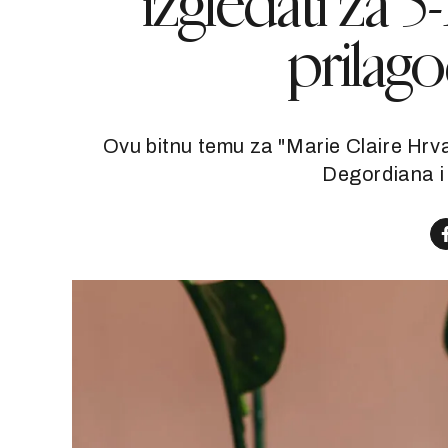
izgledati za 5
prilagod
Ovu bitnu temu za "Marie Claire Hr
Degordiana 