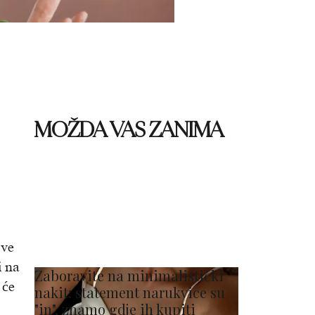
MOŽDA VAS ZANIMA
Sve
i na
Zaboravite na minimalistički
 će
nakit: statement narukvice su
"in", znamo gdje ih kupiti