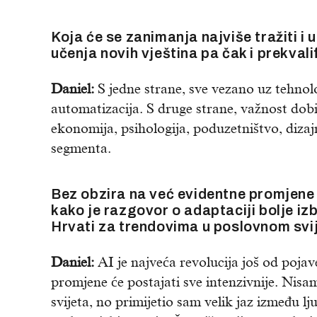
Koja će se zanimanja najviše tražiti i u
učenja novih vještina pa čak i prekvali
Daniel:
S jedne strane, sve vezano uz tehnolo
automatizacija. S druge strane, važnost dobiv
ekonomija, psihologija, poduzetništvo, dizajn 
segmenta.
Bez obzira na već evidentne promjene 
kako je razgovor o adaptaciji bolje iz
Hrvati za trendovima u poslovnom svije
Daniel:
AI je najveća revolucija još od pojave
promjene će postajati sve intenzivnije. Nis
svijeta, no primijetio sam velik jaz između lj