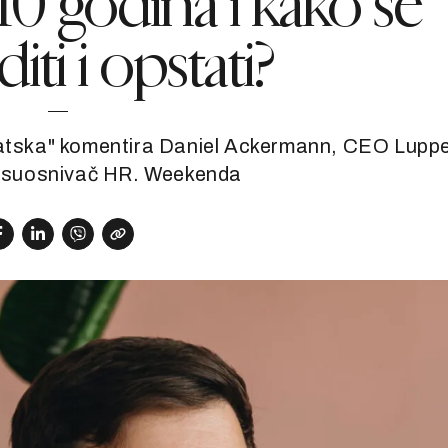
-10 godina i kako se
iti i opstati?
vatska" komentira Daniel Ackermann, CEO Luppe
i suosnivač HR. Weekenda