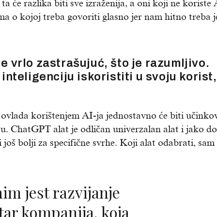
ta će razlika biti sve izraženija, a oni koji ne koriste
ema o kojoj treba govoriti glasno jer nam hitno treba 
je vrlo zastrašujuć, što je razumljivo.
teligenciju iskoristiti u svoju korist,
 ovlada korištenjem AI-ja jednostavno će biti učinkovit
etu. ChatGPT alat je odličan univerzalan alat i jako d
 još bolji za specifične svrhe. Koji alat odabrati, sam
tar kompanija, koja