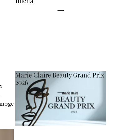
imena
Marie Claire Beauty Grand Prix
2026
u
i
 mnoge