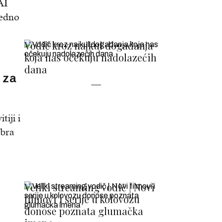
 AI
jedno
Vodič kroz najkul događanja
koja nas očekuju nadolazećih
dana
 za
iji i
obra
Veliki streaming vodič | Novi
filmovi i serije u kolovozu
donose poznata glumačka