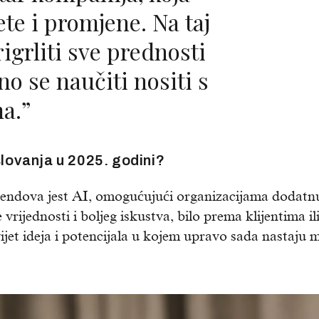
ete i promjene. Na taj
igrliti sve prednosti
no se naučiti nositi s
a.”
slovanja u 2025. godini?
trendova jest AI, omogućujući organizacijama dodatn
e vrijednosti i boljeg iskustva, bilo prema klijentima il
vijet ideja i potencijala u kojem upravo sada nastaju