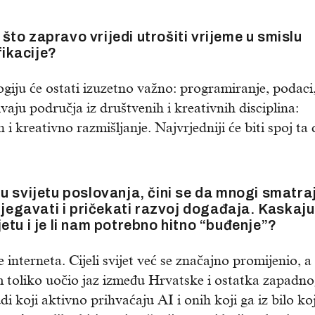
 što zapravo vrijedi utrošiti vrijeme u smislu
fikacije?
giju će ostati izuzetno važno: programiranje, podaci,
aju područja iz društvenih i kreativnih disciplina:
i kreativno razmišljanje. Najvrjedniji će biti spoj ta
u svijetu poslovanja, čini se da mnogi smatra
bjegavati i pričekati razvoj događaja. Kaskaju 
tu i je li nam potrebno hitno “buđenje”?
 interneta. Cijeli svijet već se značajno promijenio, a
am toliko uočio jaz između Hrvatske i ostatka zapadn
udi koji aktivno prihvaćaju AI i onih koji ga iz bilo ko