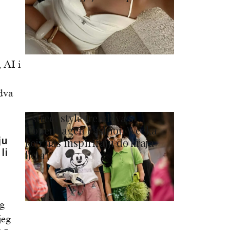
 AI i
 dva
5 street style trendova s
Copenhagen Fashion Weeka
ju
koji nas inspiriraju do kraja
li
ljeta
og
jeg