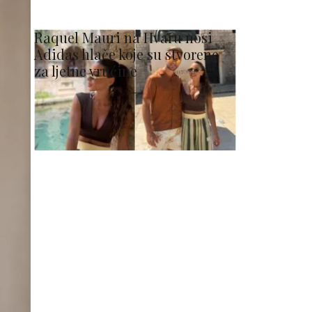
Raquel Mauri na Hvaru nosi
Adidas hlače koje su stvorene
za ljetne vrućine