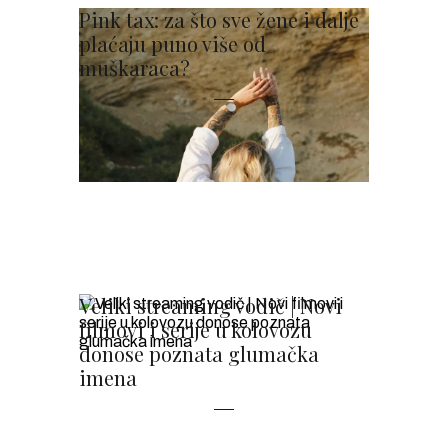
Pink tax: za što sve žene i dalje
plaćaju puno više od
muškaraca?
Veliki streaming vodič | Novi
filmovi i serije u kolovozu
donose poznata glumačka
imena