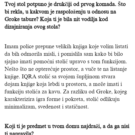
Tvoj stol potpuno je drukčiji od prvog komada. Što
bi rekla, u kakvom je raspoloženju u odnosu na
Groke tabure? Koja ti je bila nit vodilja kod
dizajniranja ovog stola?
Imam police prepune velikih knjiga koje volim listati
da bih odmorila misli, i pomislila sam kako bi bilo
sjajno imati pomoćni stolić upravo s tom funkcijom.
Nešto što ne opterećuje prostor, a vuče te na listanje
knjige. IQRA stolić sa svojom šupljinom stvara
dojam knjige koja lebdi u prostoru, a može imati i
funkciju stolića za kavu. Za razliku od Groke, kojeg
karakterizira igra forme i pokreta, stolić odlikuju
minimalizam, svedenost i statičnost.
Koji ti je predmet u tvom domu najdraži, a da ga nisi
ti napravila?