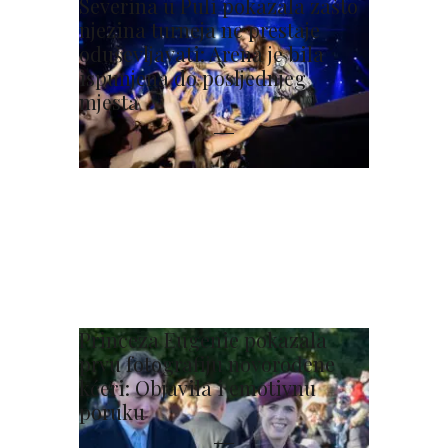
Severina u Puli pokazala zašto
njezina turneja ne prestaje
oduševljavati: Arena je bila
ispunjena do posljednjeg
mjesta
Princeza Eugenie pokazala
prvu fotografiju novorođene
kćeri: Objavila i emotivnu
poruku