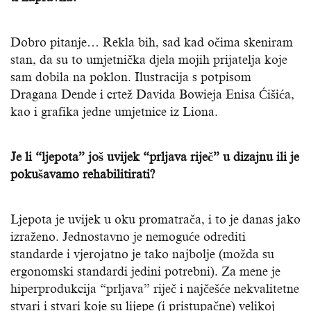
Dobro pitanje… Rekla bih, sad kad očima skeniram
stan, da su to umjetnička djela mojih prijatelja koje
sam dobila na poklon. Ilustracija s potpisom
Dragana Dende i crtež Davida Bowieja Enisa Ćišića,
kao i grafika jedne umjetnice iz Liona.
Je li “ljepota” još uvijek “prljava riječ” u dizajnu ili je
pokušavamo rehabilitirati?
Ljepota je uvijek u oku promatrača, i to je danas jako
izraženo. Jednostavno je nemoguće odrediti
standarde i vjerojatno je tako najbolje (možda su
ergonomski standardi jedini potrebni). Za mene je
hiperprodukcija “prljava” riječ i najčešće nekvalitetne
stvari i stvari koje su lijepe (i pristupačne) velikoj