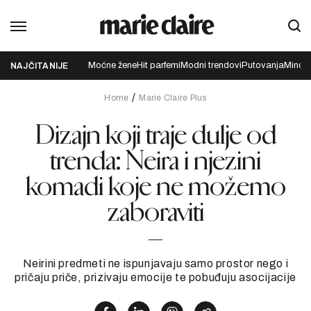
Moćne žene
Hit parfemi
Modni trendovi
Putovanja
Mindfu
NAJČITANIJE
Home
Marie Claire Plus
Dizajn koji traje dulje od
trenda: Neira i njezini
komadi koje ne možemo
zaboraviti
Neirini predmeti ne ispunjavaju samo prostor nego i
pričaju priče, prizivaju emocije te pobuđuju asocijacije