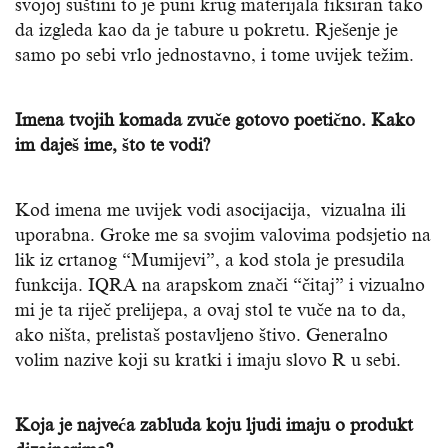
svojoj suštini to je puni krug materijala fiksiran tako
da izgleda kao da je tabure u pokretu. Rješenje je
samo po sebi vrlo jednostavno, i tome uvijek težim.
Imena tvojih komada zvuče gotovo poetično. Kako
im daješ ime, što te vodi?
Kod imena me uvijek vodi asocijacija, vizualna ili
uporabna. Groke me sa svojim valovima podsjetio na
lik iz crtanog “Mumijevi”, a kod stola je presudila
funkcija. IQRA na arapskom znači “čitaj” i vizualno
mi je ta riječ prelijepa, a ovaj stol te vuče na to da,
ako ništa, prelistaš postavljeno štivo. Generalno
volim nazive koji su kratki i imaju slovo R u sebi.
Koja je najveća zabluda koju ljudi imaju o produkt