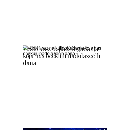
Vodič kroz najkul događanja
koja nas očekuju nadolazećih
dana