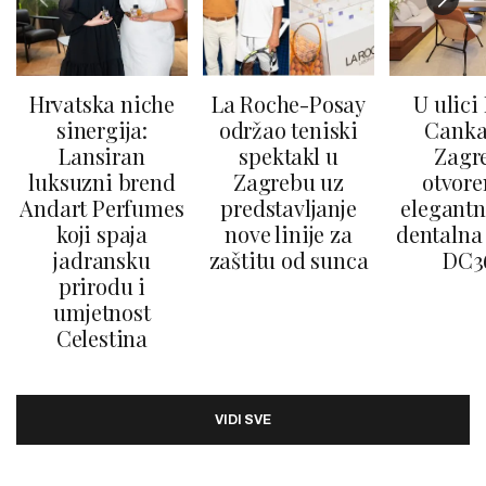
Hrvatska niche
La Roche-Posay
U ulici
sinergija:
održao teniski
Canka
Lansiran
spektakl u
Zagr
luksuzni brend
Zagrebu uz
otvore
Andart Perfumes
predstavljanje
elegantn
koji spaja
nove linije za
dentalna 
jadransku
zaštitu od sunca
DC3
prirodu i
umjetnost
Celestina
VIDI SVE