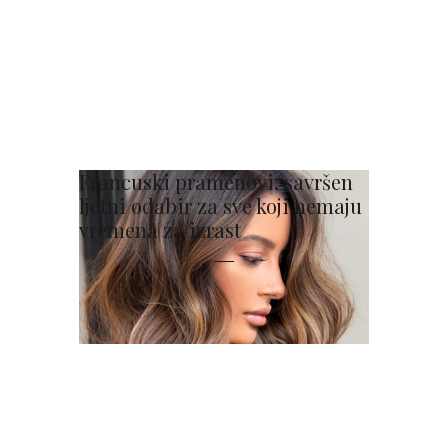
Francuski pramenovi: savršen
ljetni odabir za sve koji nemaju
vremena za izrast