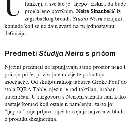
U
funkciji, a sve što je “lijepo” riskira da bude
proglašeno površnim,
Neira Sinanbašić
iz
zagrebačkog brenda
Studio Neira
dizajnira
komade koji se ne daju svesti na tu jednostavnu
definiciju.
Predmeti
Studija Neira
s pričom
Njezini predmeti ne ispunjavaju samo prostor nego i
pričaju priče, prizivaju emocije te pobuđuju
asocijacije. Od skulpturalnog taburea Groke Pouf do
stola IQRA Table, njezin je rad taktilan, hrabar i
autentičan. U razgovoru s Neirom saznala sam kako
nastaje komad koji ostaje u pamćenju, zašto joj
“ljepota” nije prljava riječ te koja je najveća zabluda
o produkt dizajnerima.