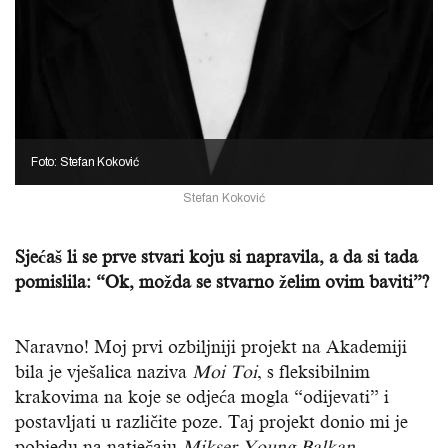
Foto: Stefan Koković
Stefan Koković
Sjećaš li se prve stvari koju si napravila, a da si tada
pomislila: “Ok, možda se stvarno želim ovim baviti”?
Naravno! Moj prvi ozbiljniji projekt na Akademiji
bila je vješalica naziva
Moi Toi
, s fleksibilnim
krakovima na koje se odjeća mogla “odijevati” i
postavljati u različite poze. Taj projekt donio mi je
pobjedu na natječaju
Mikser Young Balkan