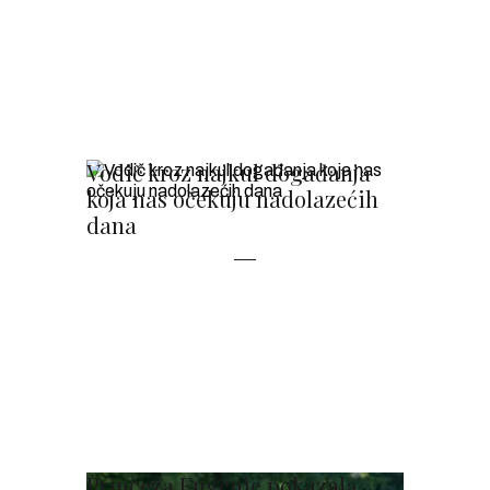
Vodič kroz najkul događanja
koja nas očekuju nadolazećih
dana
Princeza Eugenie pokazala