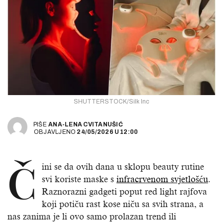
SHUTTERSTOCK/Silk Inc
PIŠE
ANA-LENA CVITANUŠIĆ
OBJAVLJENO
24/05/2026
U
12:00
Č
ini se da ovih dana u sklopu beauty rutine
svi koriste maske s
infracrvenom svjetlošću
.
Raznorazni gadgeti poput red light rajfova
koji potiču rast kose niču sa svih strana, a
nas zanima je li ovo samo prolazan trend ili