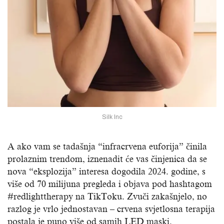
Silk Inc
A ako vam se tadašnja “infracrvena euforija” činila
prolaznim trendom, iznenadit će vas činjenica da se
nova “eksplozija” interesa dogodila 2024. godine, s
više od 70 milijuna pregleda i objava pod hashtagom
#redlighttherapy na TikToku. Zvuči zakašnjelo, no
razlog je vrlo jednostavan – crvena svjetlosna terapija
postala je puno više od samih LED maski.