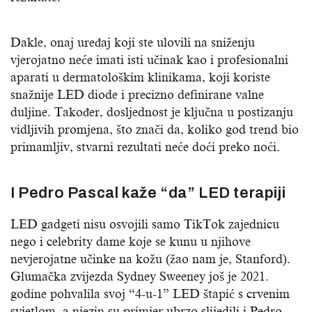
Dakle, onaj uređaj koji ste ulovili na sniženju
vjerojatno neće imati isti učinak kao i profesionalni
aparati u dermatološkim klinikama, koji koriste
snažnije LED diode i precizno definirane valne
duljine. Također, dosljednost je ključna u postizanju
vidljivih promjena, što znači da, koliko god trend bio
primamljiv, stvarni rezultati neće doći preko noći.
I Pedro Pascal kaže “da” LED terapiji
LED gadgeti nisu osvojili samo TikTok zajednicu
nego i celebrity dame koje se kunu u njihove
nevjerojatne učinke na kožu (žao nam je, Stanford).
Glumačka zvijezda Sydney Sweeney još je 2021.
godine pohvalila svoj “4-u-1” LED štapić s crvenim
svjetlom, a njezin su primjer ubrzo slijedili i Pedro