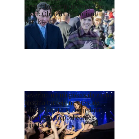
prvu fotografiju novorođene
kćeri: Objavila i emotivnu
poruku
Severina u Puli pokazala zašto
njezina turneja ne prestaje
oduševljavati: Arena je bila
ispunjena do posljednjeg
mjesta