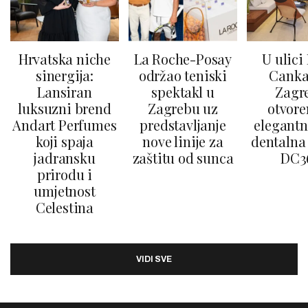
Hrvatska niche
La Roche-Posay
U ulici
sinergija:
održao teniski
Canka
Lansiran
spektakl u
Zagr
luksuzni brend
Zagrebu uz
otvore
Andart Perfumes
predstavljanje
elegantn
koji spaja
nove linije za
dentalna 
jadransku
zaštitu od sunca
DC3
prirodu i
umjetnost
Celestina
VIDI SVE