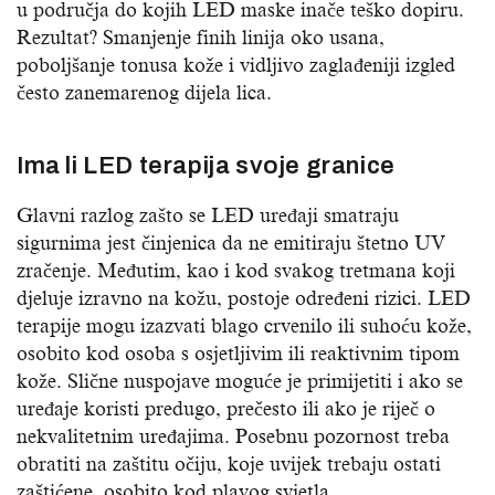
u područja do kojih LED maske inače teško dopiru.
Rezultat? Smanjenje finih linija oko usana,
poboljšanje tonusa kože i vidljivo zaglađeniji izgled
često zanemarenog dijela lica.
Ima li LED terapija svoje granice
Glavni razlog zašto se LED uređaji smatraju
sigurnima jest činjenica da ne emitiraju štetno UV
zračenje. Međutim, kao i kod svakog tretmana koji
djeluje izravno na kožu, postoje određeni rizici. LED
terapije mogu izazvati blago crvenilo ili suhoću kože,
osobito kod osoba s osjetljivim ili reaktivnim tipom
kože. Slične nuspojave moguće je primijetiti i ako se
uređaje koristi predugo, prečesto ili ako je riječ o
nekvalitetnim uređajima. Posebnu pozornost treba
obratiti na zaštitu očiju, koje uvijek trebaju ostati
zaštićene, osobito kod plavog svjetla.