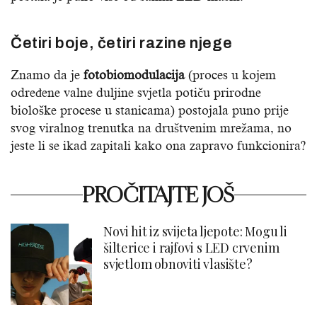
Četiri boje, četiri razine njege
Znamo da je
fotobiomodulacija
(proces u kojem
određene valne duljine svjetla potiču prirodne
biološke procese u stanicama) postojala puno prije
svog viralnog trenutka na društvenim mrežama, no
jeste li se ikad zapitali kako ona zapravo funkcionira?
PROČITAJTE JOŠ
Novi hit iz svijeta ljepote: Mogu li
šilterice i rajfovi s LED crvenim
svjetlom obnoviti vlasište?