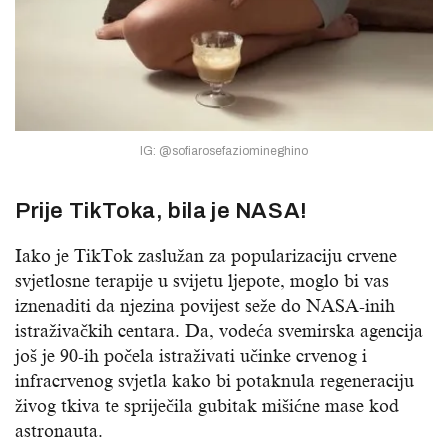
IG: @sofiarosefaziomineghino
Prije TikToka, bila je NASA!
Iako je TikTok zaslužan za popularizaciju crvene
svjetlosne terapije u svijetu ljepote, moglo bi vas
iznenaditi da njezina povijest seže do NASA-inih
istraživačkih centara. Da, vodeća svemirska agencija
još je 90-ih počela istraživati učinke crvenog i
infracrvenog svjetla kako bi potaknula regeneraciju
živog tkiva te spriječila gubitak mišićne mase kod
astronauta.