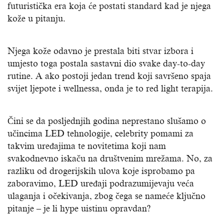
futuristička era koja će postati standard kad je njega
kože u pitanju.
Njega kože odavno je prestala biti stvar izbora i
umjesto toga postala sastavni dio svake day-to-day
rutine. A ako postoji jedan trend koji savršeno spaja
svijet ljepote i wellnessa, onda je to red light terapija.
Čini se da posljednjih godina neprestano slušamo o
učincima LED tehnologije, celebrity pomami za
takvim uređajima te novitetima koji nam
svakodnevno iskaču na društvenim mrežama. No, za
razliku od drogerijskih ulova koje isprobamo pa
zaboravimo, LED uređaji podrazumijevaju veća
ulaganja i očekivanja, zbog čega se nameće ključno
pitanje – je li hype uistinu opravdan?