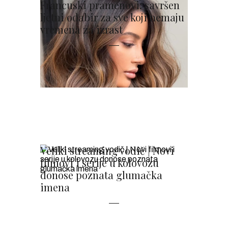
Francuski pramenovi: savršen
ljetni odabir za sve koji nemaju
vremena za izrast
Veliki streaming vodič | Novi
filmovi i serije u kolovozu
donose poznata glumačka
imena