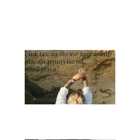
Pink tax: za što sve žene i dalje
plaćaju puno više od
muškaraca?