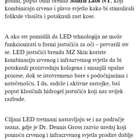
godini, poput onih brenda
Solaris Labs NY
, koji
kombiniraju crveno i plavo svjetlo kako bi stimulirali
folikule vlasišta i potaknuli rast kose.
A ako ste pomislili da LED tehnologija ne može
funkcionirati u formi jastučića za oči – prevarili ste
se. LED jastučići brenda MZ Skin koriste
kombinaciju crvenog i infracrvenog svjetla da bi
potaknuli proizvodnju kolagena i smanjili upalne
procese, dok se istovremeno bore s podočnjacima i
natečenošću. I da, sadrže i aktivne sastojke, baš
poput klasičnih hidrogel jastučića koji nas uvijek
razbude.
Ciljani LED tretmani nastavljaju se i na područje
usana, gdje je Dr. Dennis Gross razvio uređaj koji
pomoću crvenog i infracrvenog svjetla prodire dublje