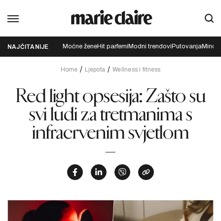
Moćne žene
Hit parfemi
Modni trendovi
Putovanja
Mindfu
NAJČITANIJE
Home
Ljepota
Wellness i fitness
Red light opsesija: Zašto su
svi ludi za tretmanima s
infracrvenim svjetlom