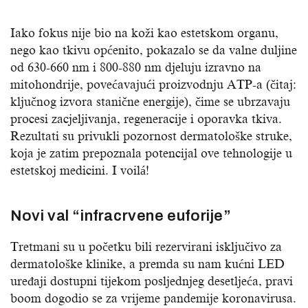
Iako fokus nije bio na koži kao estetskom organu,
nego kao tkivu općenito, pokazalo se da valne duljine
od 630-660 nm i 800-880 nm djeluju izravno na
mitohondrije, povećavajući proizvodnju ATP-a (čitaj:
ključnog izvora stanične energije), čime se ubrzavaju
procesi zacjeljivanja, regeneracije i oporavka tkiva.
Rezultati su privukli pozornost dermatološke struke,
koja je zatim prepoznala potencijal ove tehnologije u
estetskoj medicini. I voilá!
Novi val “infracrvene euforije”
Tretmani su u početku bili rezervirani isključivo za
dermatološke klinike, a premda su nam kućni LED
uređaji dostupni tijekom posljednjeg desetljeća, pravi
boom dogodio se za vrijeme pandemije koronavirusa.