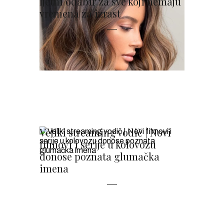
ljetni odabir za sve koji nemaju
vremena za izrast
Veliki streaming vodič | Novi
filmovi i serije u kolovozu
donose poznata glumačka
imena