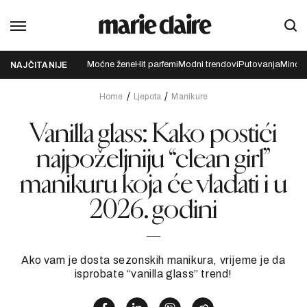
Moćne žene
Hit parfemi
Modni trendovi
Putovanja
Mindfu
NAJČITANIJE
Home
Ljepota
Manikure
Vanilla glass: Kako postići
najpoželjniju “clean girl”
manikuru koja će vladati i u
2026. godini
Ako vam je dosta sezonskih manikura, vrijeme je da
isprobate “vanilla glass” trend!