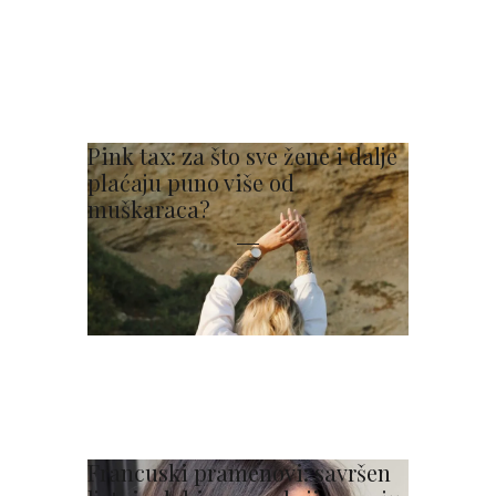
Pink tax: za što sve žene i dalje
plaćaju puno više od
muškaraca?
Francuski pramenovi: savršen