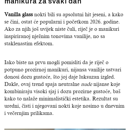
manikura za svaki dan
Vanilla glass
nokti bili su apsolutni hit jeseni, a kako
se čini, ostat će popularni i početkom 2026. godine.
Ako za njih još uvijek niste čuli, riječ je o manikuri
inspiriranoj nježnim tonovima vanilije, no sa
staklenastim efektom.
Iako biste na prvu mogli pomisliti da je riječ o
potpuno prozirnoj manikuri, nijansa vanilije ustvari
donosi dozu gustoće, što joj daje luksuzan izgled.
Dakle, ovaj trend spaja neutralne
nude
nijanse koje
kombiniraju visoki sjaj i dozu prozirne gustoće, baš
kako to nalaže minimalistički estetika. Rezultat su
uredni, čisti i njegovani nokti koje nosimo u dnevnim
i večernjim prilikama.