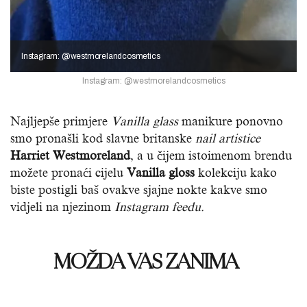
Instagram: @westmorelandcosmetics
Instagram: @westmorelandcosmetics
Najljepše primjere
Vanilla glass
manikure ponovno
smo pronašli kod slavne britanske
nail artistice
Harriet Westmoreland
, a u čijem istoimenom brendu
možete pronaći cijelu
Vanilla gloss
kolekciju kako
biste postigli baš ovakve sjajne nokte kakve smo
vidjeli na njezinom
Instagram feedu.
MOŽDA VAS ZANIMA