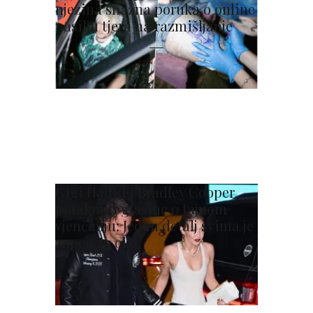
njezina snažna poruka o online
nasilju tjera na razmišljanje
Gigi Hadid i Bradley Cooper
potaknuli glasine o tajnom
vjenčanju: Jedan detalj svima je
zapeo za oko