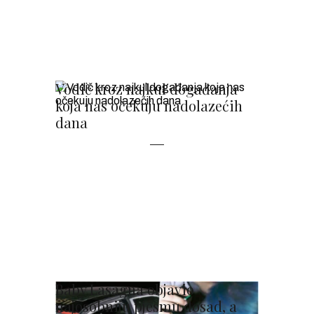
Vodič kroz najkul događanja
koja nas očekuju nadolazećih
dana
Baby Lasagna objavio
najosobniju pjesmu dosad, a