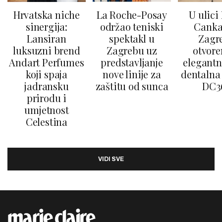
Hrvatska niche
La Roche-Posay
U ulici
sinergija:
održao teniski
Canka
Lansiran
spektakl u
Zagr
luksuzni brend
Zagrebu uz
otvore
Andart Perfumes
predstavljanje
elegantn
koji spaja
nove linije za
dentalna 
jadransku
zaštitu od sunca
DC3
prirodu i
umjetnost
Celestina
VIDI SVE