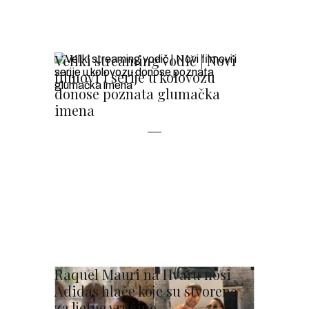
Veliki streaming vodič | Novi
filmovi i serije u kolovozu
donose poznata glumačka
imena
Raquel Mauri na Hvaru nosi
Adidas hlače koje su stvorene
za ljetne vrućine