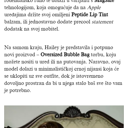
rođendansko ruho te dolazi u varijanti s
MagSafe
tehnologijom, koja omogućuje da na
Apple
uređajima držite svoj omiljeni
Peptide Lip Tint
balzam, ili jednostavno dodate precool
statement
dodatak na svoj mobitel.
Na samom kraju, Hailey je predstavila i potpuno
novi proizvod –
Oversized Bubble Bag
torbu, koju
možete nositi u ured ili na putovanja. Naravno, ovaj
model dolazi u minimalističkoj crnoj nijansi koja će
se uklopiti uz sve outfite, dok je istovremeno
dovoljno prostran da bi u njega stalo baš sve što vam
je potrebno.