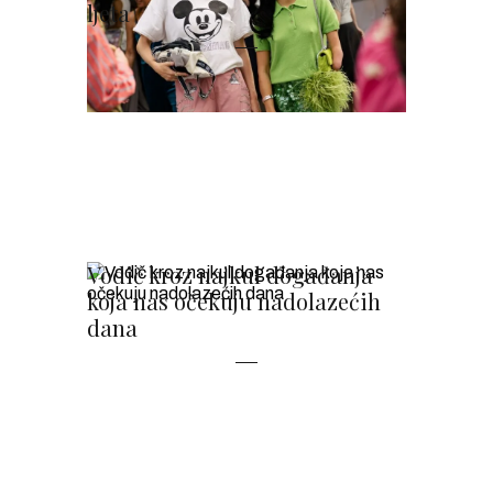
ljeta
Vodič kroz najkul događanja
koja nas očekuju nadolazećih
dana