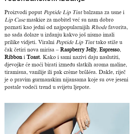
Proizvodi poput
Peptide Lip Tint
balzama za usne i
Lip Case
maskice za mobitel već su nam dobro
poznati kao jedni od najpopularnijih
Rhode
favorita,
no sada dolaze u izdanju kakvo još nismo imali
prilike vidjeti. Viralni
Peptide Lip Tint
tako stiže u
čak četiri nova mirisa –
Raspberry Jelly
,
Espresso
,
Ribbon
i
Toast
. Kako i sami nazivi daju naslutiti,
djevojke će moći birati između slatkih aroma maline,
tiramisua, vanilije ili pak crème brûléea. Dakle, riječ
je o pravim gurmanskim nijansama koje su ove jeseni
postale vodeći trend u svijetu ljepote.