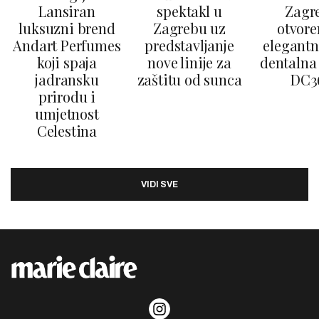
Lansiran
spektakl u
Zagr
luksuzni brend
Zagrebu uz
otvore
Andart Perfumes
predstavljanje
elegantn
koji spaja
nove linije za
dentalna 
jadransku
zaštitu od sunca
DC3
prirodu i
umjetnost
Celestina
VIDI SVE