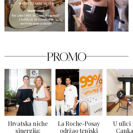
PROMO
Hrvatska niche
La Roche-Posay
U ulici
sinergija:
održao teniski
Canka