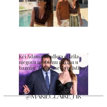
Kći Adama Sandlera otkrila
njegovu neobičnu naviku u
bazenu: 'Kunem se da je istina'
@MARIECLAIRE_HR