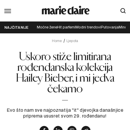
Moćne žene
Hit parfemi
Modni trendovi
Putovanja
Mindfu
NAJČITANIJE
Home
Ljepota
Uskoro stiže limitirana
rođendanska kolekcija
Hailey Bieber, i mi jedva
čekamo
Evo što nam sve najpoznatija "it" djevojka današnjice
priprema ususret svom 29. rođendanu!