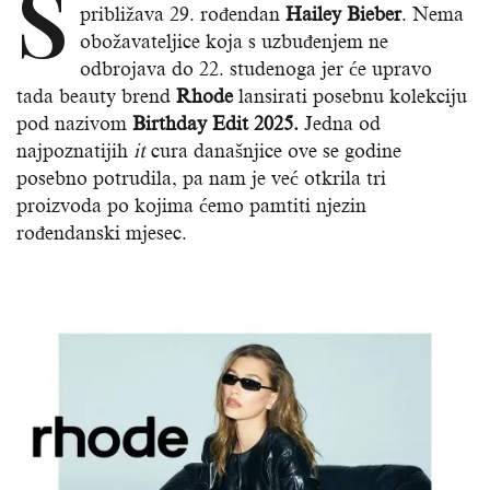
S
približava 29. rođendan
Hailey Bieber
. Nema
obožavateljice koja s uzbuđenjem ne
odbrojava do 22. studenoga jer će upravo
tada beauty brend
Rhode
lansirati posebnu kolekciju
pod nazivom
Birthday Edit 2025.
Jedna od
najpoznatijih
it
cura današnjice ove se godine
posebno potrudila, pa nam je već otkrila tri
proizvoda po kojima ćemo pamtiti njezin
rođendanski mjesec.