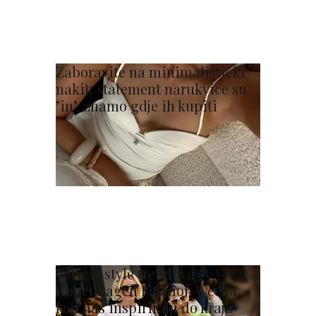
Zaboravite na minimalistički
nakit: statement narukvice su
"in", znamo gdje ih kupiti
5 street style trendova s
Copenhagen Fashion Weeka
koji nas inspiriraju do kraja