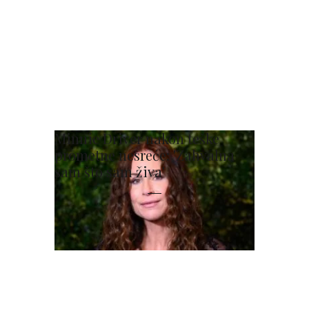
Minnie Driver nakon teške
prometne nesreće: 'Zahvalna
sam što sam živa'