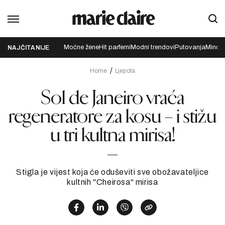
Moćne žene
Hit parfemi
Modni trendovi
Putovanja
Mindfu
NAJČITANIJE
Home
Ljepota
Sol de Janeiro vraća
regeneratore za kosu – i stižu
u tri kultna mirisa!
Stigla je vijest koja će oduševiti sve obožavateljice
kultnih "Cheirosa" mirisa