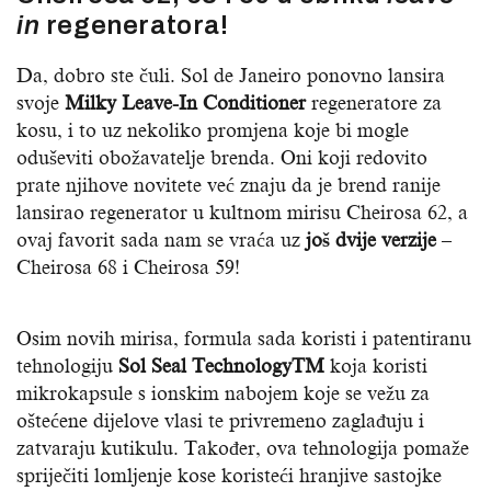
in
regeneratora!
Da, dobro ste čuli. Sol de Janeiro ponovno lansira
svoje
Milky Leave-In
Conditioner
regeneratore za
kosu, i to uz nekoliko promjena koje bi mogle
oduševiti obožavatelje brenda. Oni koji redovito
prate njihove novitete već znaju da je brend ranije
lansirao regenerator u kultnom mirisu Cheirosa 62, a
ovaj favorit sada nam se vraća uz
još dvije verzije
–
Cheirosa 68 i Cheirosa 59!
Osim novih mirisa, formula sada koristi i patentiranu
tehnologiju
Sol Seal TechnologyTM
koja koristi
mikrokapsule s ionskim nabojem koje se vežu za
oštećene dijelove vlasi te privremeno zaglađuju i
zatvaraju kutikulu. Također, ova tehnologija pomaže
spriječiti lomljenje kose koristeći hranjive sastojke