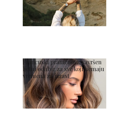
Francuski pramenovi: savršen
ljetni odabir za sve koji nemaju
vremena za izrast