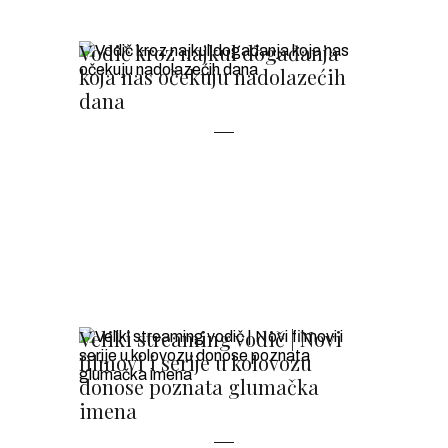
Vodič kroz najkul događanja
koja nas očekuju nadolazećih
dana
Veliki streaming vodič | Novi
filmovi i serije u kolovozu
donose poznata glumačka
imena