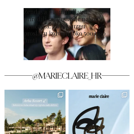
Zendaya i Tom Holland
priredili tajno slavlje nakon
vjenčanja: Za luksuznu
proslavu izdvojili oko 500.000
funti
@MARIECLAIRE_HR