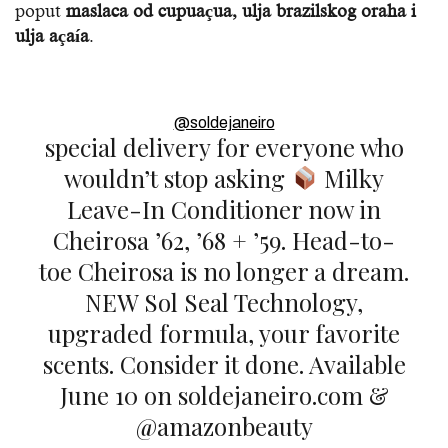
poput
maslaca od cupuaçua, ulja brazilskog oraha i
ulja açaía
.
@soldejaneiro
special delivery for everyone who
wouldn’t stop asking
Milky
Leave-In Conditioner now in
Cheirosa ’62, ’68 + ’59. Head-to-
toe Cheirosa is no longer a dream.
NEW Sol Seal Technology,
upgraded formula, your favorite
scents. Consider it done. Available
June 10 on soldejaneiro.com &
@amazonbeauty