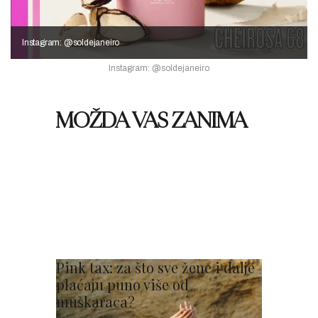
Instagram: @soldejaneiro
Instagram: @soldejaneiro
MOŽDA VAS ZANIMA
Pink tax: za što sve žene i dalje
plaćaju puno više od
muškaraca?