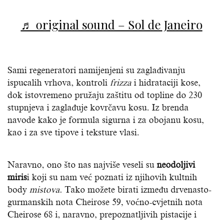
♬ original sound – Sol de Janeiro
Sami regeneratori namijenjeni su zaglađivanju
ispucalih vrhova, kontroli
frizza
i hidrataciji kose,
dok istovremeno pružaju zaštitu od topline do 230
stupnjeva i zaglađuje kovrčavu kosu. Iz brenda
navode kako je formula sigurna i za obojanu kosu,
kao i za sve tipove i teksture vlasi.
Naravno, ono što nas najviše veseli su
neodoljivi
miris
i koji su nam već poznati iz njihovih kultnih
body
mistova
. Tako možete birati između drvenasto-
gurmanskih nota Cheirose 59, voćno-cvjetnih nota
Cheirose 68 i, naravno, prepoznatljivih pistacije i