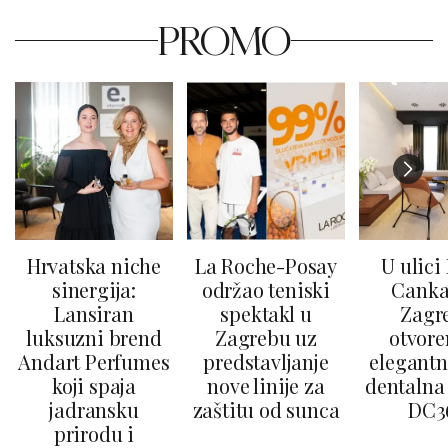
PROMO
Hrvatska niche
La Roche-Posay
U ulici
sinergija:
održao teniski
Canka
Lansiran
spektakl u
Zagr
luksuzni brend
Zagrebu uz
otvore
Andart Perfumes
predstavljanje
elegantn
koji spaja
nove linije za
dentalna 
jadransku
zaštitu od sunca
DC3
prirodu i