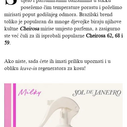
tijelo i parfumiranim balzamima u sticku
posežemo čim temperature porastu i poželimo
mirisati poput godišnjeg odmora. Brazilski brend
toliko je popularan da mnoge djevojke biraju njihove
kultne
Cheirosa
mirise umjesto parfema, a zasigurno
ste već čuli za ili isprobali popularne
Cheirosa 62, 68 i
59
.
Ako niste, sada ćete ih imati priliku upoznati i u
obliku
leave-in
regeneratora za kosu!