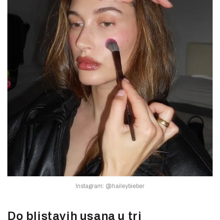
Instagram: @haileybieber
Do blistavih usana u tri