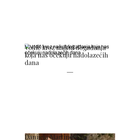
Vodič kroz najkul događanja
koja nas očekuju nadolazećih
dana
Danijela Martinović u