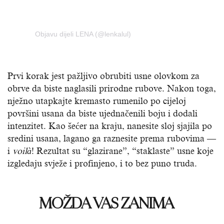
Objavu dijeli LENA (@lenkalul)
Prvi korak jest pažljivo obrubiti usne olovkom za
obrve da biste naglasili prirodne rubove. Nakon toga,
nježno utapkajte kremasto rumenilo po cijeloj
površini usana da biste ujednačenili boju i dodali
intenzitet. Kao šećer na kraju, nanesite sloj sjajila po
sredini usana, lagano ga raznesite prema rubovima —
i
voilà
! Rezultat su “glazirane”, “staklaste” usne koje
izgledaju svježe i profinjeno, i to bez puno truda.
MOŽDA VAS ZANIMA