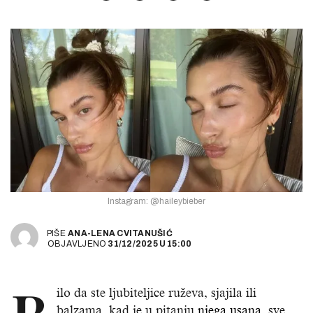
Instagram: @haileybieber
PIŠE
ANA-LENA CVITANUŠIĆ
OBJAVLJENO
31/12/2025
U
15:00
ilo da ste ljubiteljice ruževa, sjajila ili
balzama, kad je u pitanju
njega usana
, sve