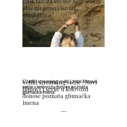
Pink tax: za što sve žene i dalje
plaćaju puno više od
muškaraca?
Veliki streaming vodič | Novi
filmovi i serije u kolovozu
donose poznata glumačka
imena