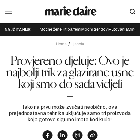
Moćne žene
Hit parfemi
Modni trendovi
Putovanja
Mindfu
NAJČITANIJE
Home
Ljepota
Provjereno djeluje: Ovo je
najbolji trik za glazirane usne
koji smo do sada vidjeli
Iako na prvu može zvučati neobično, ova
prejednostavna tehnika uključuje samo tri proizvoda
koja gotovo sigurno imate kod kuće!