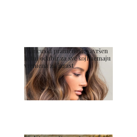
Francuski pramenovi: savršen
ljetni odabir za sve koji nemaju
vremena za izrast