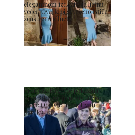
elegantnom izdanju za ljetnu
večer: Ovaj kroj savršeno ističe
ženstvenu siluetu
Princeza Eugenie pokazala
prvu fotografiju novorođene
kćeri: Objavila i emotivnu
poruku