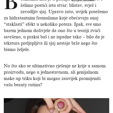
B
želimo postići istu stvar: blistav, svjež i
zavodljiv sjaj. Upravo zato, uvijek posežemo
za hidratantnim formulama koje obećavaju onaj
“staklasti” efekt u nekoliko poteza. Ipak, sve smo
barem jednom doživjele da ono što u teoriji zvuči
savršeno, u praksi baš i ne ispadne tako – bilo da je
tekstura preljepljiva ili sjaj nestaje brže nego što
bismo željele.
No što ako se ultimativno rješenje ne krije u samom
proizvodu, nego u jednostavnom, ali genijalnom
make-up triku koji bi mogao zauvijek promijeniti
vašu beauty rutinu?