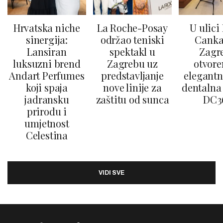
Hrvatska niche
La Roche-Posay
U ulici
sinergija:
održao teniski
Canka
Lansiran
spektakl u
Zagr
luksuzni brend
Zagrebu uz
otvore
Andart Perfumes
predstavljanje
elegantn
koji spaja
nove linije za
dentalna 
jadransku
zaštitu od sunca
DC3
prirodu i
umjetnost
Celestina
VIDI SVE