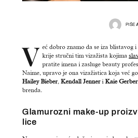
PIŠE
V
eć dobro znamo da se iza blistavog i
krije stručni tim vizažista kojima
sla
pratite imena i zasluge beauty profe
Naime, upravo je ona vizažistica koja već g
Hailey Bieber
,
Kendall Jenner
i
Kaie Gerber
brenda.
Glamurozni make-up proizvod
lice