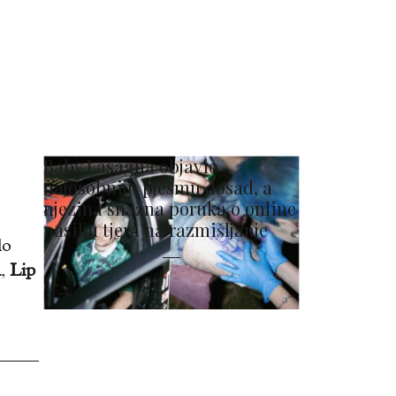
Baby Lasagna objavio
najosobniju pjesmu dosad, a
njezina snažna poruka o online
nasilju tjera na razmišljanje
lo
h
,
Lip