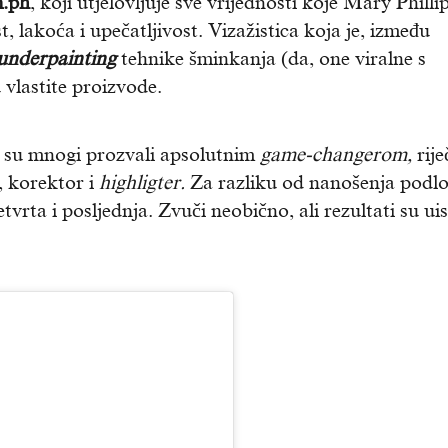
.ph
, koji utjelovljuje sve vrijednosti koje Mary Philli
 lakoća i upečatljivost. Vizažistica koja je, između
underpainting
tehnike šminkanja (da, one viralne s
u vlastite proizvode.
u su mnogi prozvali apsolutnim
game-changerom,
rije
, korektor i
highligter.
Za razliku od nanošenja podl
rta i posljednja. Zvuči neobično, ali rezultati su ui