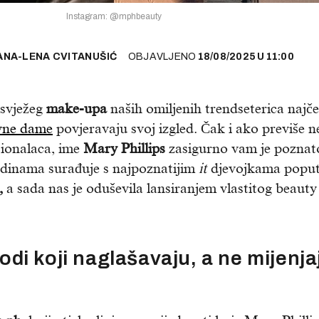
Instagram: @mphbeauty
ANA-LENA CVITANUŠIĆ
OBJAVLJENO
18/08/2025
U
11:00
 svježeg
make-upa
naših omiljenih trendseterica najč
vne dame
povjeravaju svoj izgled. Čak i ako previše n
sionalaca, ime
Mary Phillips
zasigurno vam je poznat
odinama surađuje s najpoznatijim
it
djevojkama popu
,
a sada nas je oduševila lansiranjem vlastitog beauty
i koji naglašavaju, a ne mijenja