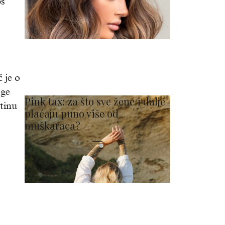
ps
č je o
oge
Pink tax: za što sve žene i dalje
stinu
plaćaju puno više od
muškaraca?