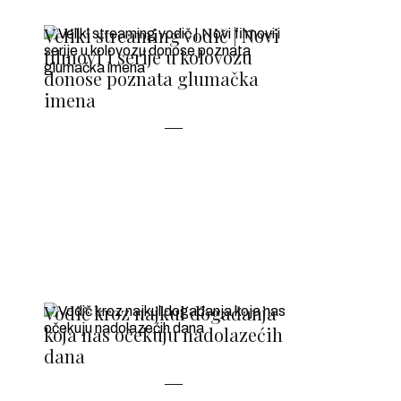
Veliki streaming vodič | Novi
filmovi i serije u kolovozu
donose poznata glumačka
imena
Vodič kroz najkul događanja
koja nas očekuju nadolazećih
dana