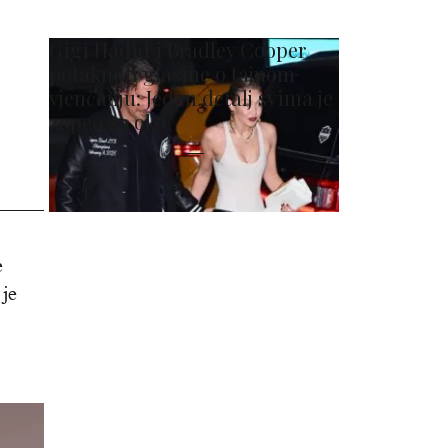
Gigi Hadid i Bradley Cooper
potaknuli glasine o tajnom
vjenčanju: Jedan detalj svima je
zapeo za oko
e
 je