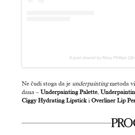
A post shared by Mary Phillips (@m
Ne čudi stoga da je
underpainting
metoda vid
dana –
Underpainting Palette
,
Underpaintin
Ciggy Hydrating Lipstick
i
Overliner Lip Pen
PROČ