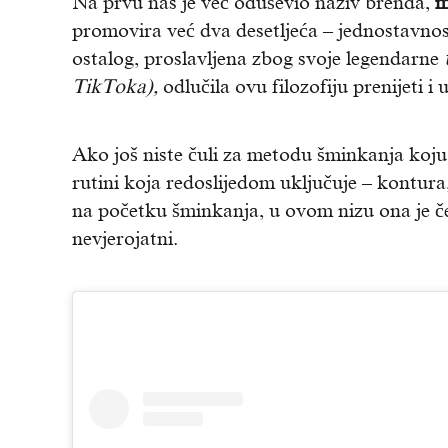
Na prvu nas je već oduševio naziv brenda,
m
promovira već dva desetljeća – jednostavnost,
ostalog, proslavljena zbog svoje legendarne
TikToka),
odlučila ovu filozofiju prenijeti i 
Ako još niste čuli za metodu šminkanja koj
rutini koja redoslijedom uključuje – kontura
na početku šminkanja, u ovom nizu ona je četv
nevjerojatni.