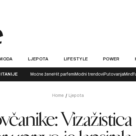
MODA
LJEPOTA
LIFESTYLE
POWER
ITANIJE
Moćne žene
Hit parfemi
Modni trendovi
Putovanja
Mindf
Home
Ljepota
včanike: Vizažistica