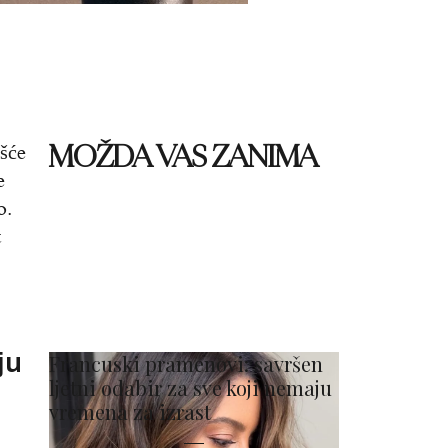
MOŽDA VAS ZANIMA
ešće
e
o.
t
ju
Francuski pramenovi: savršen
ljetni odabir za sve koji nemaju
vremena za izrast