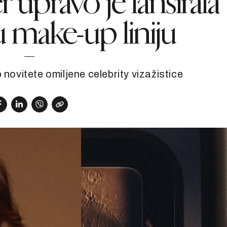
 upravo je lansirala
u make-up liniju
 novitete omiljene celebrity vizažistice