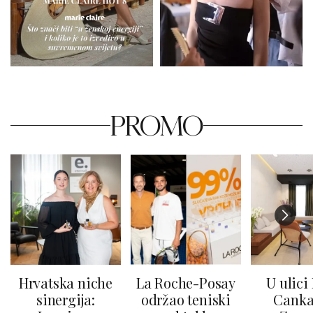
PROMO
Hrvatska niche
La Roche-Posay
U ulici
sinergija:
održao teniski
Canka