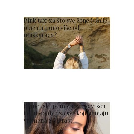
Pink tax: za što sve žene i dalje
plaćaju puno više od
muškaraca?
Francuski pramenovi: savršen
ljetni odabir za sve koji nemaju
vremena za izrast