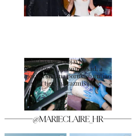
Baby Lasagna objavio
najosobniju pjesmu dosad, a
njezina snažna poruka o online
nasilju tjera na razmišljanje
@MARIECLAIRE_HR