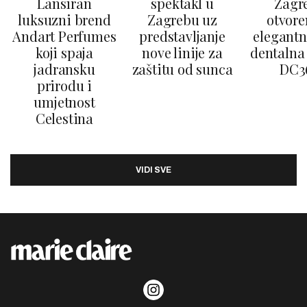
Lansiran
spektakl u
Zagr
luksuzni brend
Zagrebu uz
otvore
Andart Perfumes
predstavljanje
elegantn
koji spaja
nove linije za
dentalna 
jadransku
zaštitu od sunca
DC3
prirodu i
umjetnost
Celestina
VIDI SVE