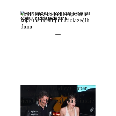
Vodič kroz najkul događanja
koja nas očekuju nadolazećih
dana
Gigi Hadid i Bradley Cooper
potaknuli glasine o tajnom
vjenčanju: Jedan detalj svima je
zapeo za oko