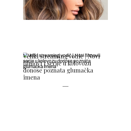
Veliki streaming vodič | Novi
filmovi i serije u kolovozu
donose poznata glumačka
imena