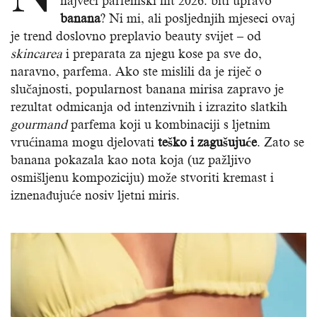
najveći parfemski hit 2026. biti upravo
banana
? Ni mi, ali posljednjih mjeseci ovaj
je trend doslovno preplavio beauty svijet – od
skincarea
i preparata za njegu kose pa sve do,
naravno, parfema. Ako ste mislili da je riječ o
slučajnosti, popularnost banana mirisa zapravo je
rezultat odmicanja od intenzivnih i izrazito slatkih
gourmand
parfema koji u kombinaciji s ljetnim
vrućinama mogu djelovati
teško i zagušujuće
. Zato se
banana pokazala kao nota koja (uz pažljivo
osmišljenu kompoziciju) može stvoriti kremast i
iznenađujuće nosiv ljetni miris.