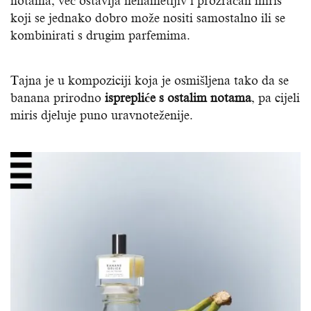
notama, već ostavlja nenametljiv i prozračan miris
koji se jednako dobro može nositi samostalno ili se
kombinirati s drugim parfemima.
Tajna je u kompoziciji koja je osmišljena tako da se
banana prirodno
isprepliće s ostalim notama
, pa cijeli
miris djeluje puno uravnoteženije.