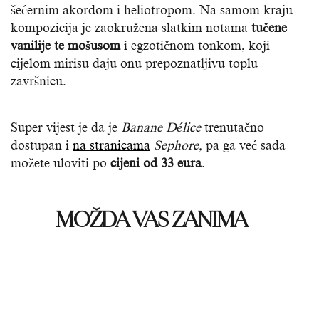
šećernim akordom i heliotropom. Na samom kraju
kompozicija je zaokružena slatkim notama
tučene
vanilije te mošusom
i egzotičnom tonkom, koji
cijelom mirisu daju onu prepoznatljivu toplu
završnicu.
Super vijest je da je
Banane Délice
trenutačno
dostupan i
na stranicama
Sephore,
pa ga već sada
možete uloviti po
cijeni od 33 eura
.
MOŽDA VAS ZANIMA