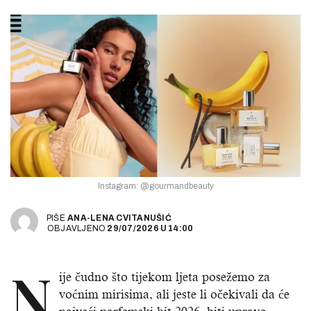
Instagram: @gourmandbeauty
PIŠE
ANA-LENA CVITANUŠIĆ
OBJAVLJENO
29/07/2026
U
14:00
N
ije čudno što tijekom ljeta posežemo za
voćnim mirisima, ali jeste li očekivali da će