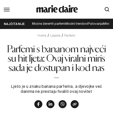
Moćne žene
Hit parfemi
Modni trendovi
Putovanja
Mindfu
NAJČITANIJE
Home
Ljepota
Parfemi
Parfemi s bananom najveći
su hit ljeta: Ovaj viralni miris
sada je dostupan i kod nas
Ljeto je u znaku banana parfema, a djevojke već
danima ne prestaju hvaliti ovaj novitet