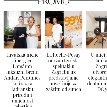
PROMO
Hrvatska niche
La Roche-Posay
U ulici
sinergija:
održao teniski
Canka
Lansiran
spektakl u
Zagr
luksuzni brend
Zagrebu uz
otvore
Andart Perfumes
predstavljanje
elegantn
koji spaja
nove linije za
dentalna 
jadransku
zaštitu od sunca
DC3
prirodu i
umjetnost
Celestina