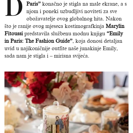
D
Paris”
konačno je stigla na male ekrane, a s
njom i poneki uzbudljivi noviteti za sve
obožavatelje ovog globalnog hita. Nakon
što je ranije ovog mjeseca kostimografkinja
Marylin
Fitoussi
predstavila službenu modnu knjigu
“Emily
in Paris: The Fashion Guide”
, koja donosi detaljan
uvid u najikoničnije outfite naše junakinje Emily,
sada nam je stigla i – mirisna svijeća.