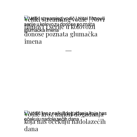
Veliki streaming vodič | Novi
filmovi i serije u kolovozu
donose poznata glumačka
imena
Vodič kroz najkul događanja
koja nas očekuju nadolazećih
dana