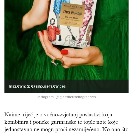
Instagram: @glasshousefragrances
Instagram: @glasshousefragrances
Naime, riječ je o voćno-cvjetnoj poslastici koja
kombinira i poneke gurmanske te tople note koje
jednostavno ne mogu proći nezamijećeno. No ono što