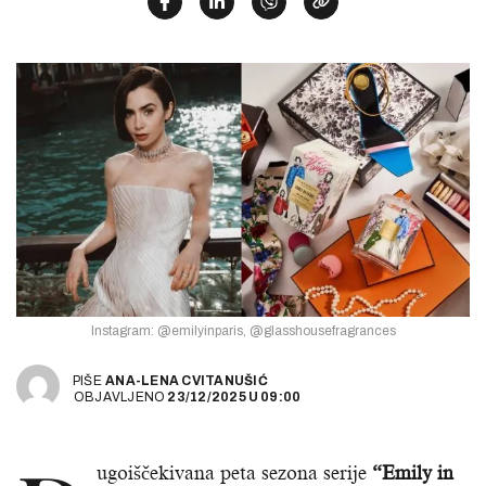
Instagram: @emilyinparis, @glasshousefragrances
PIŠE
ANA-LENA CVITANUŠIĆ
OBJAVLJENO
23/12/2025
U
09:00
ugoiščekivana peta sezona serije
“Emily in