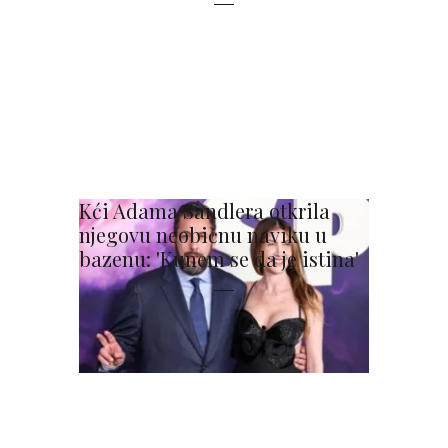
Kći Adama Sandlera otkrila
njegovu neobičnu naviku u
bazenu: 'Kunem se da je istina'