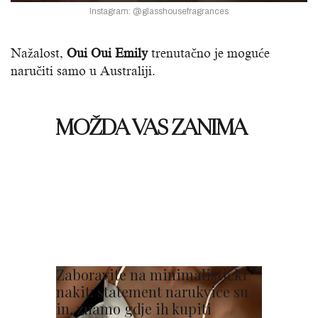
Instagram: @glasshousefragrances
Na
ž
alost,
Oui Oui Emily
trenuta
č
no je moguće
naru
č
iti samo u Australiji.
MOŽDA VAS ZANIMA
Zaboravite na minimalistički
nakit: statement narukvice su
in, znamo gdje ih kupiti