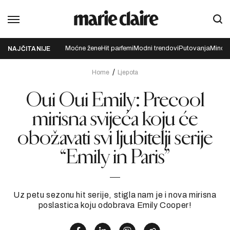
Moćne žene
Hit parfemi
Modni trendovi
Putovanja
Mindfu
NAJČITANIJE
Home
Ljepota
Oui Oui Emily: Precool
mirisna svijeća koju će
obožavati svi ljubitelji serije
“Emily in Paris”
Uz petu sezonu hit serije, stigla nam je i nova mirisna
poslastica koju odobrava Emily Cooper!