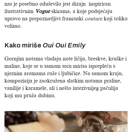
nas je posebno oduševilo jest dizajn inspiriran
ilustrativnim
Vogue
skicama, a koje podsjećaju
upravo na prepoznatljivi francuski
couture
koji toliko
volimo.
Kako miriše
Oui Oui Emily
Gornjim notama vladaju note
ličija, breskve, kruške i
maline, koje se u samom srcu mirisa isprepleću s
njeznim aromama
ruže i ljubičice. Na samom kraju,
kompozicija je zaokružena slatkim notama praline,
vanilije i karamele, ali i nešto intezivnijeg
pačulija
koji mu pruža dubinu
.