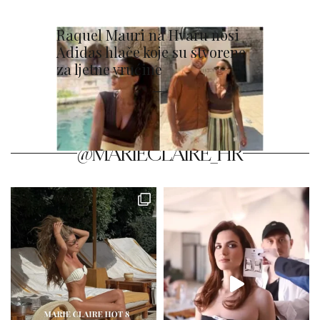
Raquel Mauri na Hvaru nosi
Adidas hlače koje su stvorene
za ljetne vrućine
@MARIECLAIRE_HR