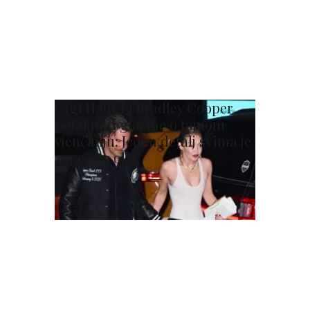
Gigi Hadid i Bradley Cooper
potaknuli glasine o tajnom
vjenčanju: Jedan detalj svima je
zapeo za oko