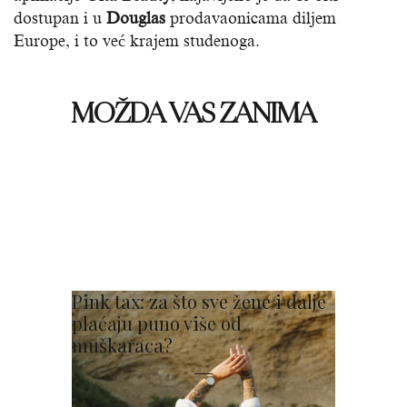
dostupan i u
Douglas
prodavaonicama diljem
Europe, i to već krajem studenoga.
MOŽDA VAS ZANIMA
Pink tax: za što sve žene i dalje
plaćaju puno više od
muškaraca?