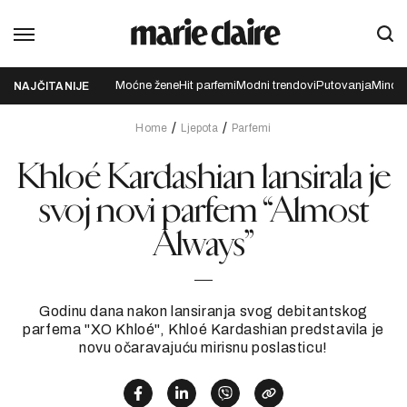
Moćne žene
Hit parfemi
Modni trendovi
Putovanja
Mindfu
NAJČITANIJE
Home
Ljepota
Parfemi
Khloé Kardashian lansirala je
svoj novi parfem “Almost
Always”
Godinu dana nakon lansiranja svog debitantskog
parfema "XO Khloé", Khloé Kardashian predstavila je
novu očaravajuću mirisnu poslasticu!