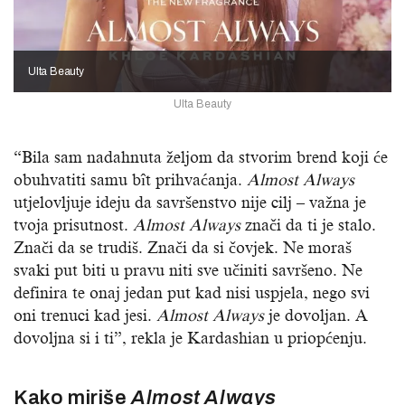
Ulta Beauty
Ulta Beauty
“Bila sam nadahnuta željom da stvorim brend koji će
obuhvatiti samu bît prihvaćanja.
Almost Always
utjelovljuje ideju da savršenstvo nije cilj – važna je
tvoja prisutnost.
Almost
Always
znači da ti je stalo.
Znači da se trudiš. Znači da si čovjek. Ne moraš
svaki put biti u pravu niti sve učiniti savršeno. Ne
definira te onaj jedan put kad nisi uspjela, nego svi
oni trenuci kad jesi.
Almost Always
je dovoljan. A
dovoljna si i ti”, rekla je Kardashian u priopćenju.
Kako miriše
Almost Always