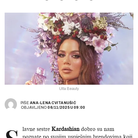
Ulta Beauty
PIŠE
ANA-LENA CVITANUŠIĆ
OBJAVLJENO
06/11/2025
U
09:00
lavne sestre
Kardashian
dobro su nam
poznate po svojim uspješnim brendovima koji