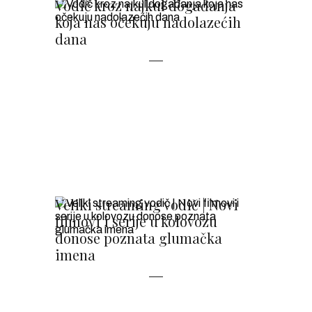
Vodič kroz najkul događanja
koja nas očekuju nadolazećih
dana
Veliki streaming vodič | Novi
filmovi i serije u kolovozu
donose poznata glumačka
imena