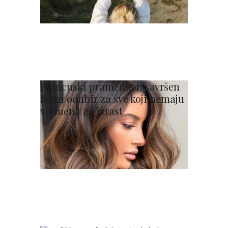
Francuski pramenovi: savršen
ljetni odabir za sve koji nemaju
vremena za izrast