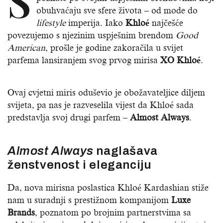
S
obuhvaćaju sve sfere života – od mode do
lifestyle
imperija. Iako
Khloé
najčešće
povezujemo s njezinim uspješnim brendom
Good
American
, prošle je godine zakoračila u svijet
parfema lansiranjem svog prvog mirisa
XO Khloé
.
Ovaj cvjetni miris oduševio je obožavateljice diljem
svijeta, pa nas je razveselila vijest da Khloé sada
predstavlja svoj drugi parfem –
Almost Always
.
Almost Always
naglašava
ženstvenost i eleganciju
Da, nova mirisna poslastica Khloé Kardashian stiže
nam u suradnji s prestižnom kompanijom
Luxe
Brands
, poznatom po brojnim partnerstvima sa