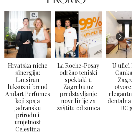
Hrvatska niche
La Roche-Posay
U ulici
sinergija:
održao teniski
Canka
Lansiran
spektakl u
Zagr
luksuzni brend
Zagrebu uz
otvore
Andart Perfumes
predstavljanje
elegantn
koji spaja
nove linije za
dentalna 
jadransku
zaštitu od sunca
DC3
prirodu i
umjetnost
Celestina