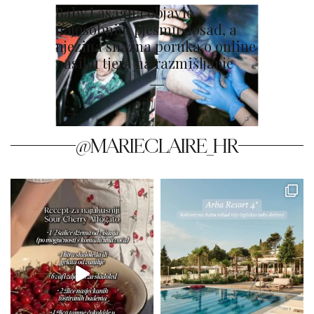
Baby Lasagna objavio
najosobniju pjesmu dosad, a
njezina snažna poruka o online
nasilju tjera na razmišljanje
@MARIECLAIRE_HR