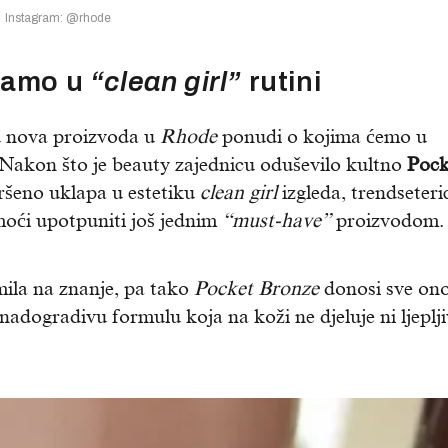
Instagram: @rhode
bamo u
“clean girl”
rutini
 nova proizvoda u
Rhode
ponudi o kojima ćemo u
 Nakon što je beauty zajednicu oduševilo kultno
Pock
ršeno uklapa u estetiku
clean girl
izgleda, trendseteri
oći upotpuniti još jednim
“must-have”
proizvodom.
imila na znanje, pa tako
Pocket Bronze
donosi sve ono
 nadogradivu formulu koja na koži ne djeluje ni ljeplji