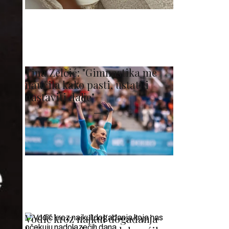
Tina Zelčić: "Gimnastika me
naučila kako pasti, ustati i
nastaviti dalje"
Vodič kroz najkul događanja