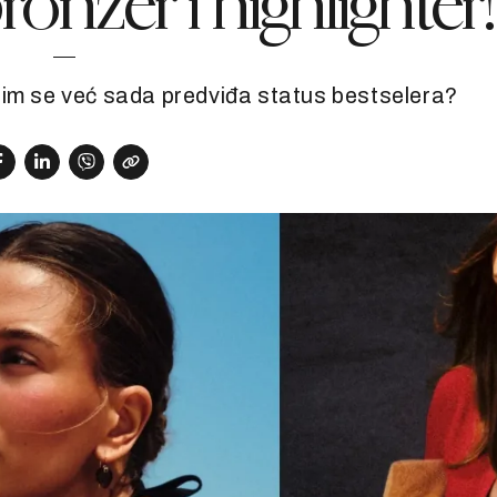
ronzer i highlighter!
 im se već sada predviđa status bestselera?