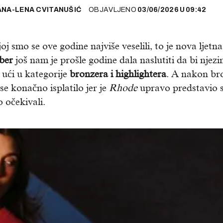
ANA-LENA CVITANUŠIĆ
OBJAVLJENO
03/06/2026
U
09:42
j smo se ove godine najviše veselili, to je nova ljetna
ber
još nam je prošle godine dala naslutiti da bi njezi
ući u kategorije
bronzera i highlightera
. A nakon br
e konačno isplatilo jer je
Rhode
upravo predstavio 
o očekivali.