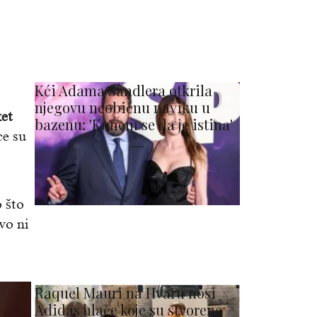
Kći Adama Sandlera otkrila
njegovu neobičnu naviku u
et
bazenu: 'Kunem se da je istina'
ce su
 što
vo ni
Raquel Mauri na Hvaru nosi
Adidas hlače koje su stvorene