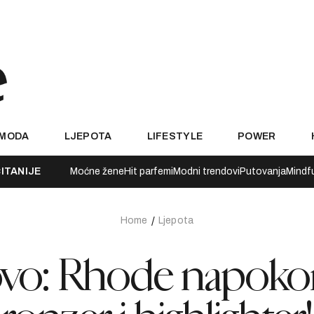
MODA
LJEPOTA
LIFESTYLE
POWER
ITANIJE
Moćne žene
Hit parfemi
Modni trendovi
Putovanja
Mindf
Home
Ljepota
tovo: Rhode napok