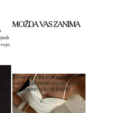
MOŽDA VAS ZANIMA
n
ojnih
svoju
Zaboravite na minimalistički
nakit: statement narukvice su
"in", znamo gdje ih kupiti