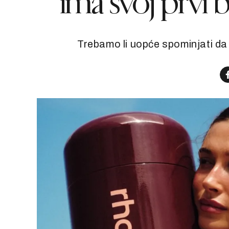
ima svoj prvi b
Trebamo li uopće spominjati da