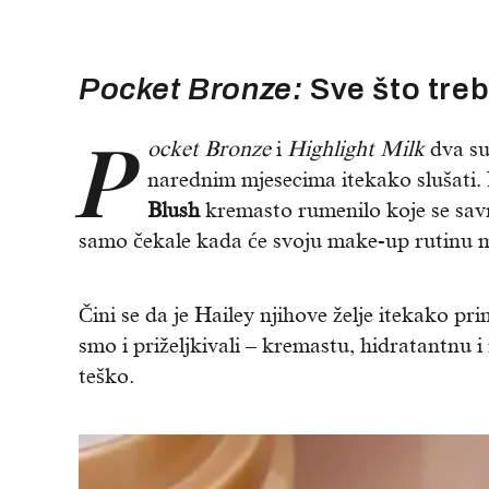
Pocket Bronze:
Sve što tre
P
ocket Bronze
i
Highlight Milk
dva su
narednim mjesecima itekako slušati.
Blush
kremasto rumenilo koje se sav
samo čekale kada će svoju make-up rutinu m
Čini se da je Hailey njihove želje itekako pr
smo i priželjkivali – kremastu, hidratantnu i
teško.