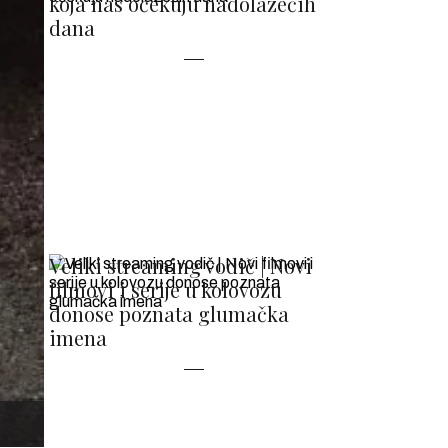
koja nas očekuju nadolazećih
dana
Veliki streaming vodič | Novi
filmovi i serije u kolovozu
donose poznata glumačka
imena