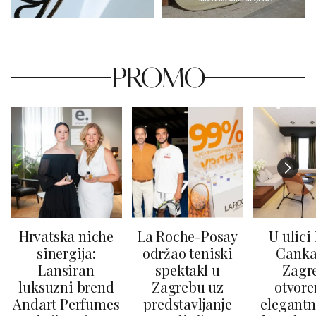
PROMO
Hrvatska niche
La Roche-Posay
U ulici
sinergija:
održao teniski
Canka
Lansiran
spektakl u
Zagr
luksuzni brend
Zagrebu uz
otvore
Andart Perfumes
predstavljanje
elegantn