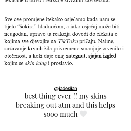
tekućine u tkivu i reakcije živčanih završetaka.
Sve ove promjene itekako osjećamo kada nam se
tijelo “šokira” hladnoćom, a iako osjećaj može biti
neugodan, upravo ta reakcija dovodi do efekata o
kojima sve djevojke na
TikToku
pričaju. Naime,
sužavanje krvnih žila privremeno smanjuje crvenilo i
otečenost, a koži daje onaj
zategnut, sjajan izgled
kojim se
skin icing
i proslavio.
@jadesiian
best thing ever !! my skins
breaking out atm and this helps
sooo much