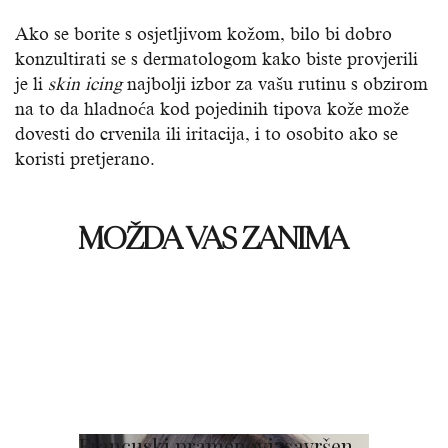
Ako se borite s osjetljivom kožom, bilo bi dobro
konzultirati se s dermatologom kako biste provjerili
je li
skin icing
najbolji izbor za vašu rutinu s obzirom
na to da hladnoća kod pojedinih tipova kože može
dovesti do crvenila ili iritacija, i to osobito ako se
koristi pretjerano.
MOŽDA VAS ZANIMA
Francuski pramenovi: savršen