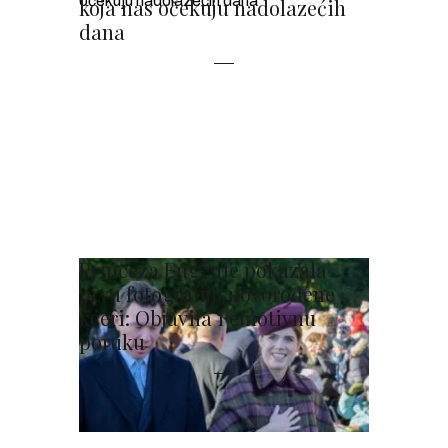
koja nas očekuju nadolazećih
dana
Princeza Eugenie pokazala
prvu fotografiju novorođene
kćeri: Objavila i emotivnu
poruku