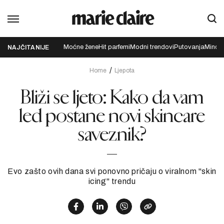
Moćne žene
Hit parfemi
Modni trendovi
Putovanja
Mindfu
NAJČITANIJE
Home
Ljepota
Bliži se ljeto: Kako da vam
led postane novi skincare
saveznik?
Evo zašto ovih dana svi ponovno pričaju o viralnom "skin
icing" trendu