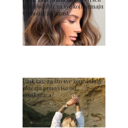
ljetni odabir za sve koji nemaju
vremena za izrast
Pink tax: za što sve žene i dalje
plaćaju puno više od
muškaraca?