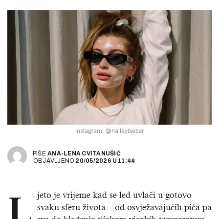
Instagram: @haileybieber
PIŠE
ANA-LENA CVITANUŠIĆ
OBJAVLJENO
20/05/2026
U
11:44
L
jeto je vrijeme kad se led uvlači u gotovo
svaku sferu života – od osvježavajućih pića pa