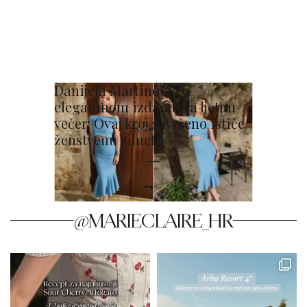
Danijela Martinović u
elegantnom izdanju za ljetnu
večer: Ovaj kroj savršeno ističe
ženstvenu siluetu
@MARIECLAIRE_HR