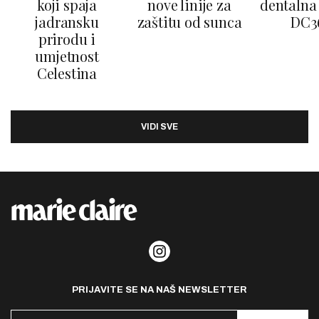
koji spaja
nove linije za
dentalna 
jadransku
zaštitu od sunca
DC3
prirodu i
umjetnost
Celestina
VIDI SVE
PRIJAVITE SE NA NAŠ NEWSLETTER