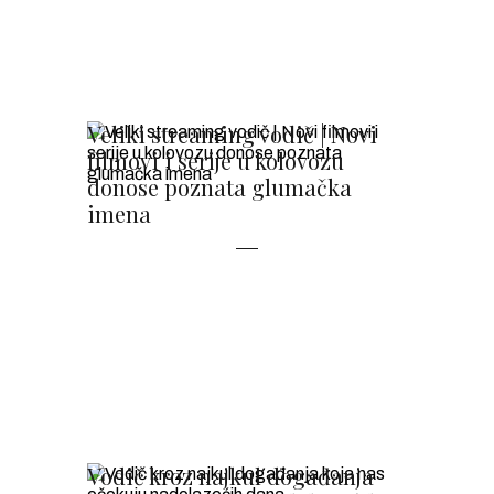
Veliki streaming vodič | Novi
filmovi i serije u kolovozu
donose poznata glumačka
imena
Vodič kroz najkul događanja