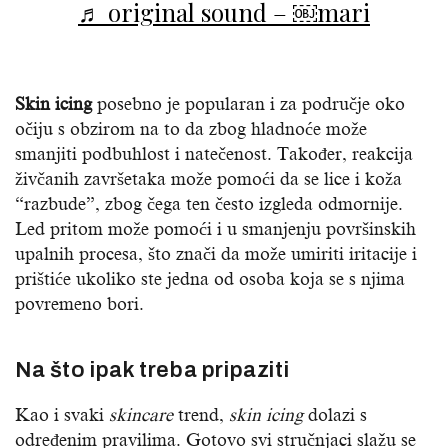
♬ original sound – ￼mari
Skin icing
posebno je popularan i za područje oko
očiju s obzirom na to da zbog hladnoće može
smanjiti podbuhlost i natečenost. Također, reakcija
živčanih završetaka može pomoći da se lice i koža
“razbude”, zbog čega ten često izgleda odmornije.
Led pritom može pomoći i u smanjenju površinskih
upalnih procesa, što znači da može umiriti iritacije i
prištiće ukoliko ste jedna od osoba koja se s njima
povremeno bori.
Na što ipak treba pripaziti
Kao i svaki
skincare
trend,
skin icing
dolazi s
određenim pravilima. Gotovo svi stručnjaci slažu se