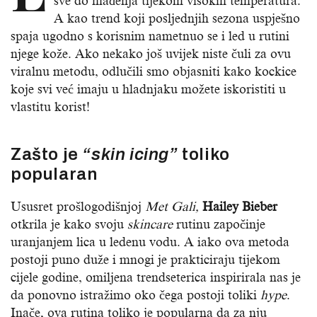
sve do hlađenja tijekom visokih temperatura.
A kao trend koji posljednjih sezona uspješno
spaja ugodno s korisnim nametnuo se i led u rutini
njege kože. Ako nekako još uvijek niste čuli za ovu
viralnu metodu, odlučili smo objasniti kako kockice
koje svi već imaju u hladnjaku možete iskoristiti u
vlastitu korist!
Zašto je
“skin icing”
toliko
popularan
Ususret prošlogodišnjoj
Met Gali,
Hailey Bieber
otkrila je kako svoju
skincare
rutinu započinje
uranjanjem lica u ledenu vodu. A iako ova metoda
postoji puno duže i mnogi je prakticiraju tijekom
cijele godine, omiljena trendseterica inspirirala nas je
da ponovno istražimo oko čega postoji toliki
hype
.
Inače, ova rutina toliko je popularna da za nju