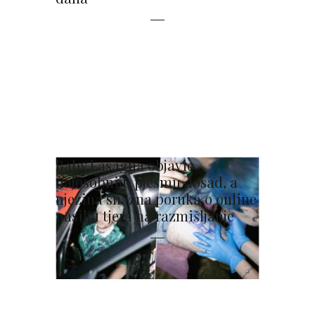
Baby Lasagna objavio
najosobniju pjesmu dosad, a
njezina snažna poruka o online
nasilju tjera na razmišljanje