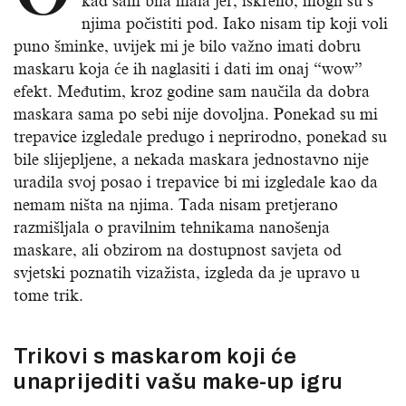
kad sam bila mala jer, iskreno, mogli su s
njima počistiti pod. Iako nisam tip koji voli
puno šminke, uvijek mi je bilo važno imati dobru
maskaru koja će ih naglasiti i dati im onaj “wow”
efekt. Međutim, kroz godine sam naučila da dobra
maskara sama po sebi nije dovoljna. Ponekad su mi
trepavice izgledale predugo i neprirodno, ponekad su
bile slijepljene, a nekada maskara jednostavno nije
uradila svoj posao i trepavice bi mi izgledale kao da
nemam ništa na njima. Tada nisam pretjerano
razmišljala o pravilnim tehnikama nanošenja
maskare, ali obzirom na dostupnost savjeta od
svjetski poznatih vizažista, izgleda da je upravo u
tome trik.
Trikovi s maskarom koji će
unaprijediti vašu make-up igru