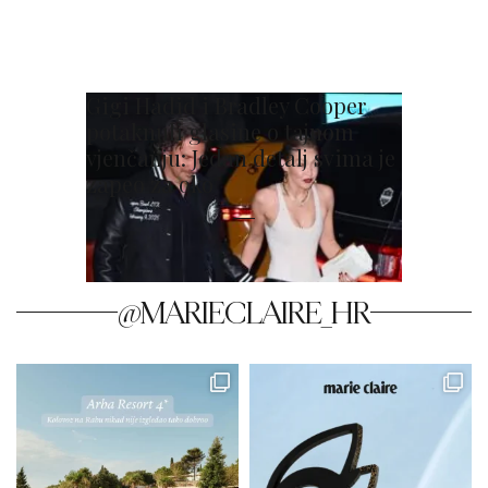
Gigi Hadid i Bradley Cooper
potaknuli glasine o tajnom
vjenčanju: Jedan detalj svima je
zapeo za oko
@MARIECLAIRE_HR