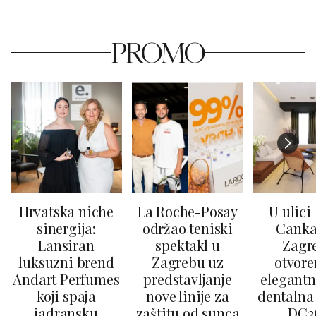
PROMO
Hrvatska niche
La Roche-Posay
U ulici
sinergija:
održao teniski
Canka
Lansiran
spektakl u
Zagr
luksuzni brend
Zagrebu uz
otvore
Andart Perfumes
predstavljanje
elegantn
koji spaja
nove linije za
dentalna 
jadransku
zaštitu od sunca
DC3