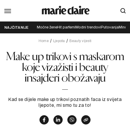
Moćne žene
Hit parfemi
Modni trendovi
Putovanja
Mindfu
NAJČITANIJE
Home
Ljepota
Beauty vijesti
Make up trikovi s maskarom
koje vizažisti i beauty
insajderi obožavaju
Kad se dijele make up trikovi poznatih faca iz svijeta
ljepote, mi smo tu za to!