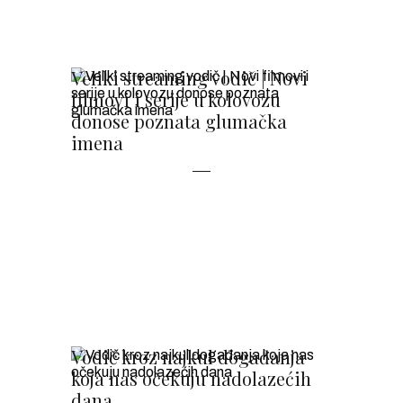
Veliki streaming vodič | Novi
filmovi i serije u kolovozu
donose poznata glumačka
imena
Vodič kroz najkul događanja
koja nas očekuju nadolazećih
dana