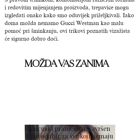
i redovitim mijenjanjem proizvoda, trepavice mogu
izgledati onako kako smo oduvijek priželjkivali. Iako
doma možda nemamo Gucci Westman kao malu
pomoć pri šminkanju, ovi trikovi poznatih vizažista
će sigurno dobro doći.
MOŽDA VAS ZANIMA
Francuski pramenovi: savršen
ljetni odabir za sve koji nemaju