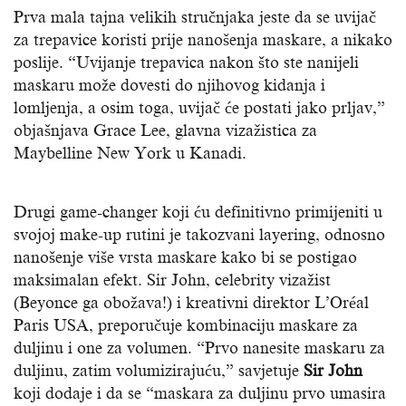
Prva mala tajna velikih stručnjaka jeste da se uvijač
za trepavice koristi prije nanošenja maskare, a nikako
poslije. “Uvijanje trepavica nakon što ste nanijeli
maskaru može dovesti do njihovog kidanja i
lomljenja, a osim toga, uvijač će postati jako prljav,”
objašnjava Grace Lee, glavna vizažistica za
Maybelline New York u Kanadi.
Drugi game-changer koji ću definitivno primijeniti u
svojoj make-up rutini je takozvani layering, odnosno
nanošenje više vrsta maskare kako bi se postigao
maksimalan efekt. Sir John, celebrity vizažist
(Beyonce ga obožava!) i kreativni direktor L’Oréal
Paris USA, preporučuje kombinaciju maskare za
duljinu i one za volumen. “Prvo nanesite maskaru za
duljinu, zatim volumizirajuću,” savjetuje
Sir John
koji dodaje i da se “maskara za duljinu prvo umasira