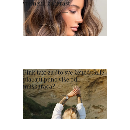
vremena za izrast
Pink tax: za što sve žene i dalje
plaćaju puno više od
muškaraca?