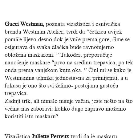
Gucci Westman,
poznata vizažistica i osnivačica
brenda Westman Atelier, tvrdi da “četkicu uvijek
pomiče lijevo-desno dok je vuče prema gore, čime se
osigurava da svaka dlačica bude ravnomjerno
obložena maskarom. ” Također, preporučuje
nanošenje maskare “prvo na sredinu trepavica, pa tek
onda prema vanjskom kutu oka. ” Čini mi se kako je
Westmanina tehnika jednostavna za primijeniti, a u
fokusu je ono što svi želimo- postojanu gustoću
trepavica.
Zadnji trik, ali nimalo manje važan, jeste nešto na što
većina nas zaboravi: koliko dugo zapravo možemo
koristiti istu maskaru?
Vizažistica
Juliette Perreux
tvrdi da je maskaru