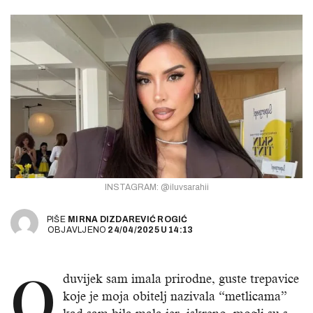
INSTAGRAM: @iluvsarahii
PIŠE
MIRNA DIZDAREVIĆ ROGIĆ
OBJAVLJENO
24/04/2025
U
14:13
O
duvijek sam imala prirodne, guste trepavice
koje je moja obitelj nazivala “metlicama”