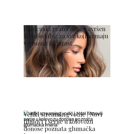
Francuski pramenovi: savršen
ljetni odabir za sve koji nemaju
vremena za izrast
Veliki streaming vodič | Novi
filmovi i serije u kolovozu
donose poznata glumačka