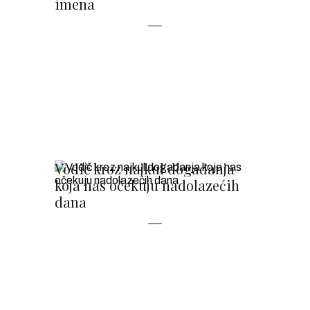
imena
Vodič kroz najkul događanja
koja nas očekuju nadolazećih
dana