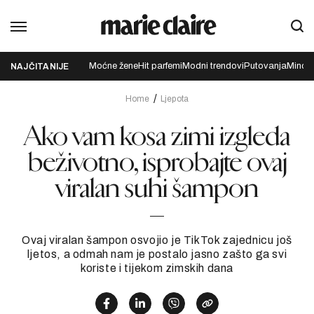
Moćne žene
Hit parfemi
Modni trendovi
Putovanja
Mindfu
NAJČITANIJE
Home
Ljepota
Ako vam kosa zimi izgleda
beživotno, isprobajte ovaj
viralan suhi šampon
Ovaj viralan šampon osvojio je TikTok zajednicu još
ljetos, a odmah nam je postalo jasno zašto ga svi
koriste i tijekom zimskih dana