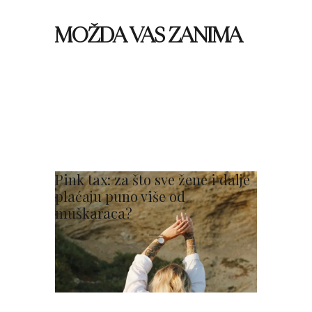
MOŽDA VAS ZANIMA
Pink tax: za što sve žene i dalje
plaćaju puno više od
muškaraca?