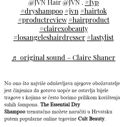
@JVN Hair @JVN .
#fyp
#dryshampoo
#jvn
#hairtok
#productreview
#hairproduct
#clairexobeauty
#losangeleshairdresser
#lastylist
♬ original sound – Claire Shaner
No ono što najviše oduševljava njegove obožavatelje
jest činjenica da gotovo uopće ne ostavlja bijele
tragove s kojima se često borimo prilikom korištenja
suhih šampona.
The Essential Dry
Shampoo
trenutačno možete naručiti u Hrvatsku
putem popularne online trgovine
Cult Beauty
.