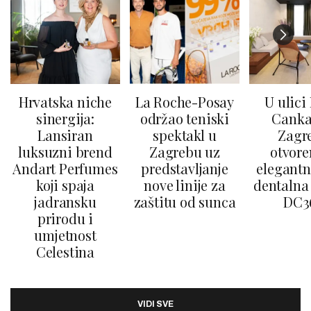
Hrvatska niche
La Roche-Posay
U ulici
sinergija:
održao teniski
Canka
Lansiran
spektakl u
Zagr
luksuzni brend
Zagrebu uz
otvore
Andart Perfumes
predstavljanje
elegantn
koji spaja
nove linije za
dentalna 
jadransku
zaštitu od sunca
DC3
prirodu i
umjetnost
Celestina
VIDI SVE