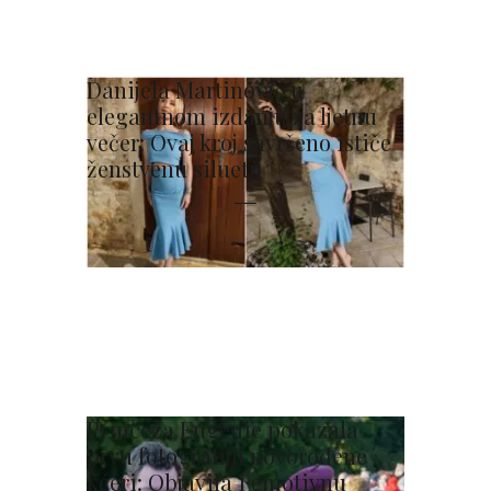
Danijela Martinović u
elegantnom izdanju za ljetnu
večer: Ovaj kroj savršeno ističe
ženstvenu siluetu
Princeza Eugenie pokazala
prvu fotografiju novorođene
kćeri: Objavila i emotivnu