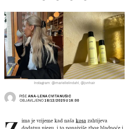
Instagram: @mariellelindahl, @jvnhair
PIŠE
ANA-LENA CVITANUŠIĆ
OBJAVLJENO
18/12/2025
U
16:00
ima je vrijeme kad naša
kosa
zahtijeva
dodatnu njegu, i to ponajviše zbog hladnoće i