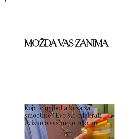
MOŽDA VAS ZANIMA
Koja je najbolja baza za
smoothie? Evo što odabrati
ovisno o vašim potrebama