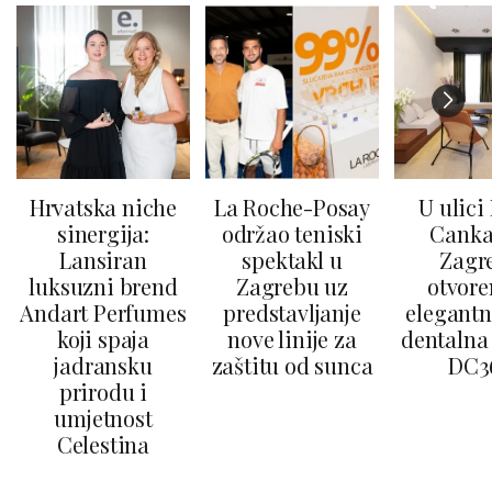
Hrvatska niche
La Roche-Posay
U ulici
sinergija:
održao teniski
Canka
Lansiran
spektakl u
Zagr
luksuzni brend
Zagrebu uz
otvore
Andart Perfumes
predstavljanje
elegantn
koji spaja
nove linije za
dentalna 
jadransku
zaštitu od sunca
DC3
prirodu i
umjetnost
Celestina