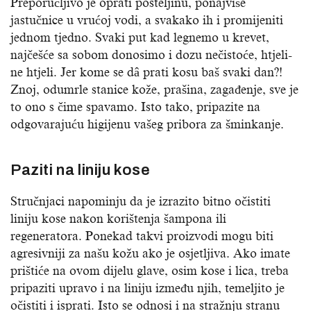
Preporučljivo je oprati posteljinu, ponajviše
jastučnice u vrućoj vodi, a svakako ih i promijeniti
jednom tjedno. Svaki put kad legnemo u krevet,
najčešće sa sobom donosimo i dozu nečistoće, htjeli-
ne htjeli. Jer kome se dâ prati kosu baš svaki dan?!
Znoj, odumrle stanice kože, prašina, zagađenje, sve je
to ono s čime spavamo. Isto tako, pripazite na
odgovarajuću higijenu vašeg pribora za šminkanje.
Paziti na liniju kose
Stručnjaci napominju da je izrazito bitno očistiti
liniju kose nakon korištenja šampona ili
regeneratora. Ponekad takvi proizvodi mogu biti
agresivniji za našu kožu ako je osjetljiva. Ako imate
prištiće na ovom dijelu glave, osim kose i lica, treba
pripaziti upravo i na liniju između njih, temeljito je
očistiti i isprati. Isto se odnosi i na stražnju stranu