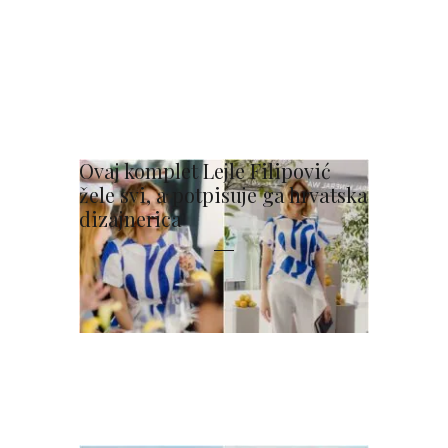
Ovaj komplet Lejle Filipović
žele svi, a potpisuje ga hrvatska
dizajnerica