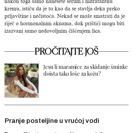
nakon toga samo nanesete serum i hidratantnu
kremu, ističu da je to kao da se stavlja deka preko
prljavštine i nečistoća. Nekad se može smatrati da je
riječ o hormonalnim aknama, dok prištići mogu biti
izazvani samo nedovoljnim čišćenjem lica.
PROČITAJTE JOŠ
Jesu li maramice za skidanje šminke
doista tako loše za kožu?
Pranje posteljine u vrućoj vodi