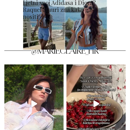
Ljetni spoj Adidasa i Diora?
Raquel Mauri zna kako ga
nositi
@MARIECLAIRE_HR