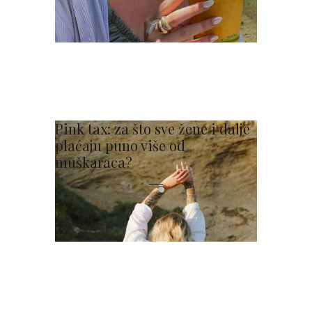
Pink tax: za što sve žene i dalje
plaćaju puno više od
muškaraca?