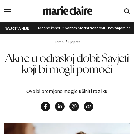
Moćne žene
Hit parfemi
Modni trendovi
Putovanja
Mindfu
NAJČITANIJE
Home
Ljepota
Akne u odrasloj dobi: Savjeti
koji bi mogli pomoći
Ove bi promjene mogle učiniti razliku