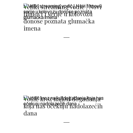
Veliki streaming vodič | Novi
filmovi i serije u kolovozu
donose poznata glumačka
imena
Vodič kroz najkul događanja
koja nas očekuju nadolazećih
dana