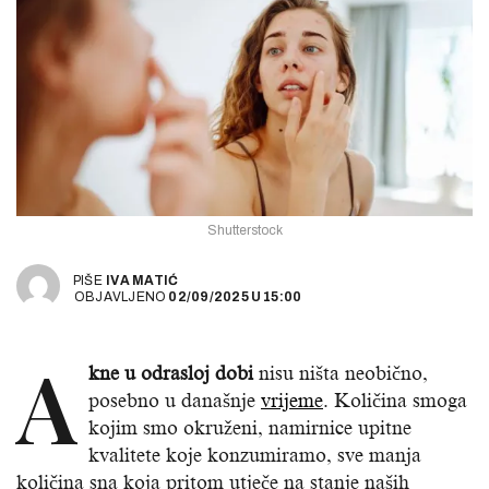
Shutterstock
PIŠE
IVA MATIĆ
OBJAVLJENO
02/09/2025
U
15:00
A
kne u odrasloj dobi
nisu ništa neobično,
posebno u današnje
vrijeme
. Količina smoga
kojim smo okruženi, namirnice upitne
kvalitete koje konzumiramo, sve manja
količina sna koja pritom utječe na stanje naših