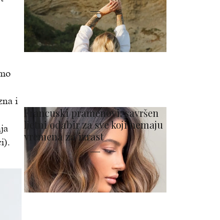
emo
zna i
Francuski pramenovi: savršen
ljetni odabir za sve koji nemaju
nja
vremena za izrast
i).