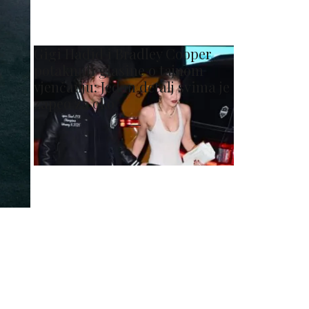
Gigi Hadid i Bradley Cooper
potaknuli glasine o tajnom
vjenčanju: Jedan detalj svima je
zapeo za oko