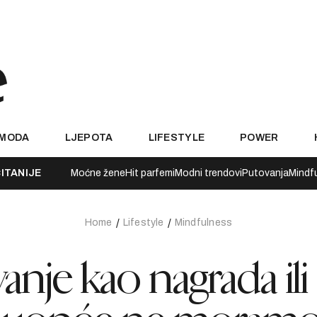
MODA
LJEPOTA
LIFESTYLE
POWER
ITANIJE
Moćne žene
Hit parfemi
Modni trendovi
Putovanja
Mindf
Home
Lifestyle
Mindfulness
nje kao nagrada ili