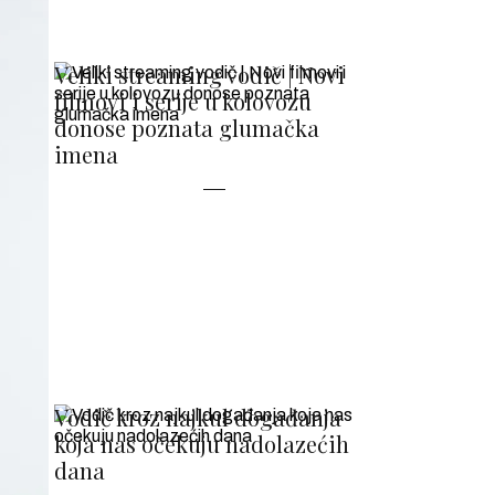
Veliki streaming vodič | Novi
filmovi i serije u kolovozu
donose poznata glumačka
imena
Vodič kroz najkul događanja
koja nas očekuju nadolazećih
dana