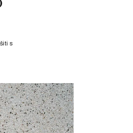
o
iti s