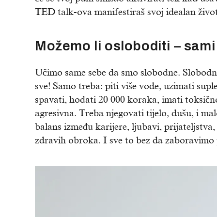
TED talk-ova manifestiraš svoj idealan život
Možemo li osloboditi – sami
Učimo same sebe da smo slobodne. Slobodn
sve! Samo treba: piti više vode, uzimati suple
spavati, hodati 20 000 koraka, imati toksično
agresivna. Treba njegovati tijelo, dušu, i m
balans između karijere, ljubavi, prijateljstv
zdravih obroka. I sve to bez da zaboravimo