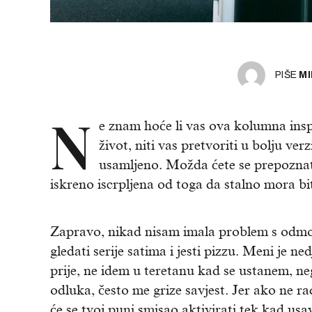
PIŠE
MI
N
e znam hoće li vas ova kolumna inspi
život, niti vas pretvoriti u bolju ve
usamljeno. Možda ćete se prepoznati
iskreno iscrpljena od toga da stalno mora bit
Zapravo, nikad nisam imala problem s odmo
gledati serije satima i jesti pizzu. Meni je n
prije, ne idem u teretanu kad se ustanem, n
odluka, često me grize savjest. Jer ako ne r
će se tvoj puni smisao aktivirati tek kad usa