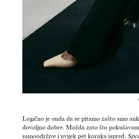
Logično je onda da se pitamo zašto smo anks
dovoljno dobre. Možda zato što pokušavamo b
samoodržive i uvijek pet koraka ispred.
Spoi