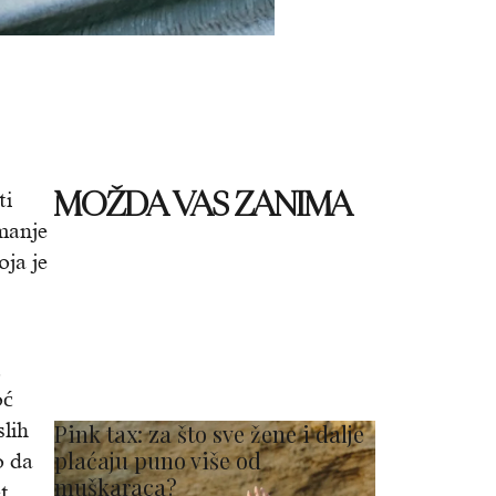
MOŽDA VAS ZANIMA
ti
 manje
oja je
,
oć
slih
Pink tax: za što sve žene i dalje
plaćaju puno više od
o da
muškaraca?
t