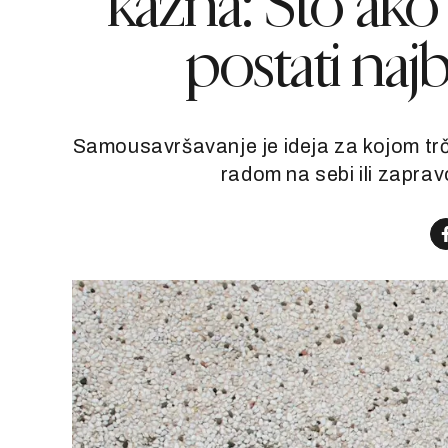
kazna: Što a
postati najb
Samousavršavanje je ideja za kojom trči
radom na sebi ili zaprav