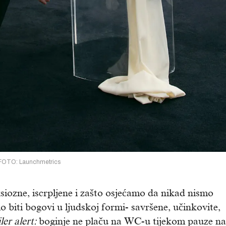
FOTO: Launchmetrics
iozne, iscrpljene i zašto osjećamo da nikad nismo
iti bogovi u ljudskoj formi- savršene, učinkovite,
ler alert:
boginje ne plaču na WC-u tijekom pauze na