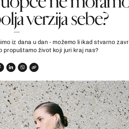
ko uopće ne moram
olja verzija sebe?
mo iz dana u dan - možemo li ikad stvarno završ
o propuštamo život koji juri kraj nas?