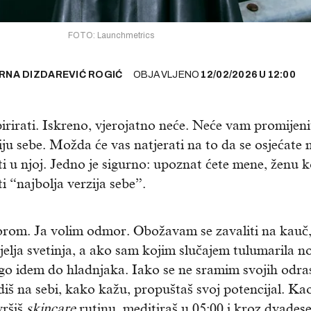
FOTO: Launchmetrics
RNA DIZDAREVIĆ ROGIĆ
OBJAVLJENO
12/02/2026
U
12:00
rirati. Iskreno, vjerojatno neće. Neće vam promijeni
rziju sebe. Možda će vas natjerati na to da se osjećate
 u njoj. Jedno je sigurno: upoznat ćete mene, ženu k
i “najbolja verzija sebe”.
rom. Ja volim odmor. Obožavam se zavaliti na kauč
edjelja svetinja, a ako sam kojim slučajem tulumarila n
ego idem do hladnjaka. Iako se ne sramim svojih odra
adiš na sebi, kako kažu, propuštaš svoj potencijal. Ka
vršiš
skincare
rutinu, meditiraš u 05:00 i kroz dvadese