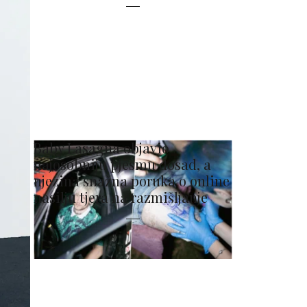
Baby Lasagna objavio
najosobniju pjesmu dosad, a
njezina snažna poruka o online
nasilju tjera na razmišljanje