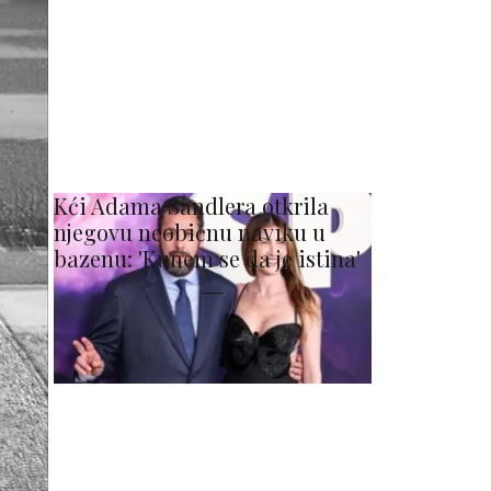
Kći Adama Sandlera otkrila
njegovu neobičnu naviku u
bazenu: 'Kunem se da je istina'