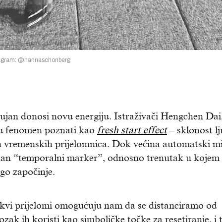
tagram: @hannaschonberg
rujan donosi novu energiju. Istraživači Hengchen Dai
 su fenomen poznati kao
fresh start effect
– sklonost lj
h vremenskih prijelomnica. Dok većina automatski mi
nažan “temporalni marker”, odnosno trenutak u kojem
go započinje.
akvi prijelomi omogućuju nam da se distanciramo od
zak ih koristi kao simboličke točke za resetiranje, i 