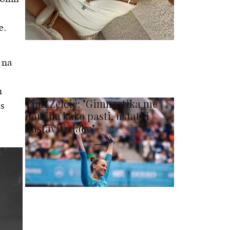
e.
 na
u
Tina Zelčić: "Gimnastika me
as
naučila kako pasti, ustati i
nastaviti dalje"