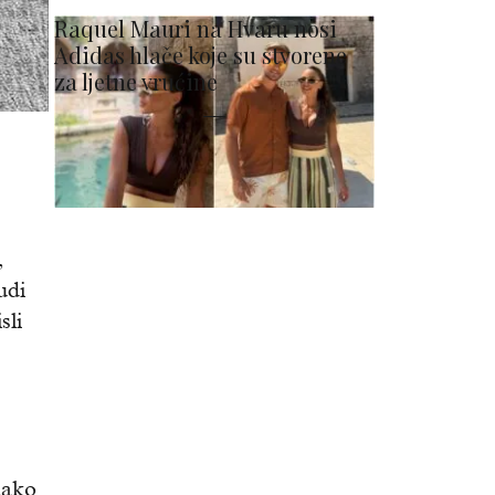
Raquel Mauri na Hvaru nosi
Adidas hlače koje su stvorene
za ljetne vrućine
,
udi
sli
tako