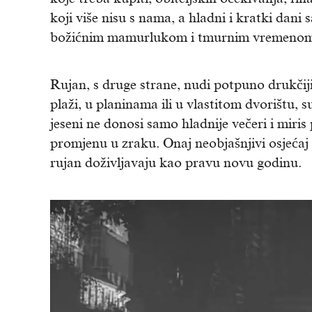
koji više nisu s nama, a hladni i kratki dani 
božićnim mamurlukom i tmurnim vremenom, t
Rujan, s druge strane, nudi potpuno drukčiji
plaži, u planinama ili u vlastitom dvorištu, 
jeseni ne donosi samo hladnije večeri i miri
promjenu u zraku. Onaj neobjašnjivi osjeća
rujan doživljavaju kao pravu novu godinu.