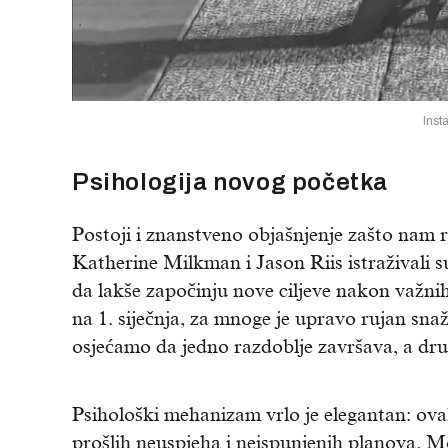
Ins
Psihologija novog početka
Postoji i znanstveno objašnjenje zašto nam 
Katherine Milkman i Jason Riis istraživali
da lakše započinju nove ciljeve nakon važni
na 1. siječnja, za mnoge je upravo rujan s
osjećamo da jedno razdoblje završava, a dru
Psihološki mehanizam vrlo je elegantan: ov
prošlih neuspjeha i neispunjenih planova. Mo