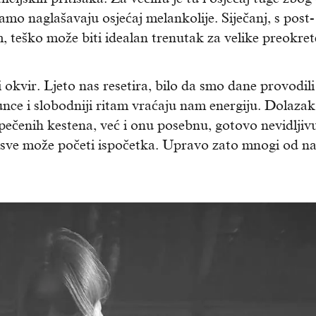
samo naglašavaju osjećaj melankolije. Siječanj, s post-
eško može biti idealan trenutak za velike preokret
 okvir. Ljeto nas resetira, bilo da smo dane provodili
sunce i slobodniji ritam vraćaju nam energiju. Dolazak
s pečenih kestena, već i onu posebnu, gotovo nevidljiv
j sve može početi ispočetka. Upravo zato mnogi od n