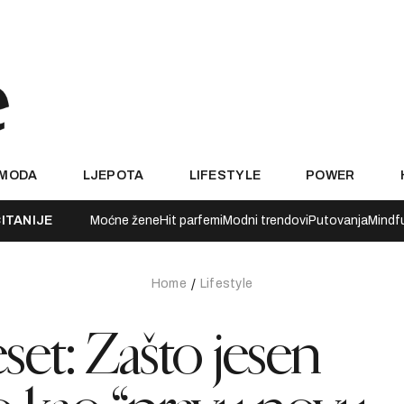
MODA
LJEPOTA
LIFESTYLE
POWER
ITANIJE
Moćne žene
Hit parfemi
Modni trendovi
Putovanja
Mindf
Home
Lifestyle
eset: Zašto jesen