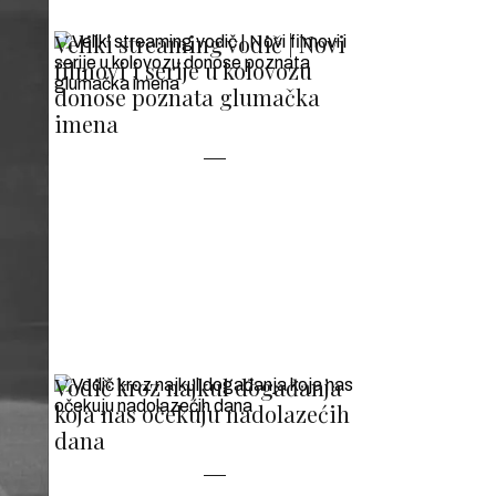
Veliki streaming vodič | Novi
filmovi i serije u kolovozu
donose poznata glumačka
imena
Vodič kroz najkul događanja
koja nas očekuju nadolazećih
dana