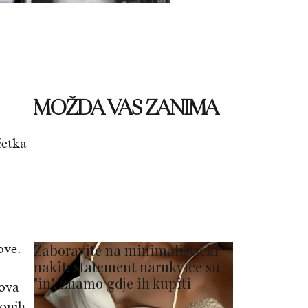
MOŽDA VAS ZANIMA
četka
ove.
Zaboravite na minimalistički
nakit: statement narukvice su
"in", znamo gdje ih kupiti
rova
 onih