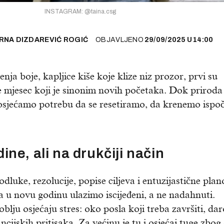
INSTAGRAM: @taina.csg
RNA DIZDAREVIĆ ROGIĆ
OBJAVLJENO
29/09/2025
U
14:00
enja boje, kapljice kiše koje klize niz prozor, prvi su
e mjesec koji je sinonim novih početaka. Dok priroda
i osjećamo potrebu da se resetiramo, da krenemo ispo
ne, ali na drukčiji način
odluke, rezolucije, popise ciljeva i entuzijastične plan
da u novu godinu ulazimo iscijeđeni, a ne nadahnuti.
ju osjećaju stres: oko posla koji treba završiti, da
ancijskih pritisaka. Za većinu je tu i osjećaj tuge zbog