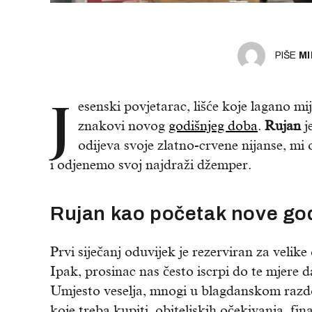
PIŠE
MI
J
esenski povjetarac, lišće koje lagano mij
znakovi novog
godišnjeg doba
.
Rujan
j
odijeva svoje zlatno-crvene nijanse, m
i odjenemo svoj najdraži džemper.
Rujan kao početak nove godi
Prvi siječanj oduvijek je rezerviran za velike 
Ipak, prosinac nas često iscrpi do te mjere 
Umjesto veselja, mnogi u blagdanskom razdobl
koje treba kupiti, obiteljskih očekivanja, fin