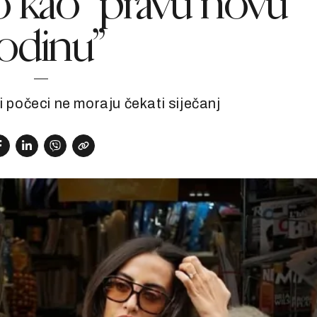
o kao “pravu novu
odinu”
i počeci ne moraju čekati siječanj