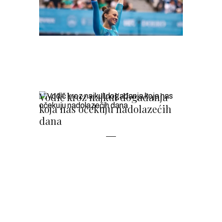
Vodič kroz najkul događanja
koja nas očekuju nadolazećih
dana