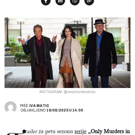
INSTAGRAM: @onlymurdershulu
PIŠE
IVA MATIĆ
OBJAVLJENO
18/08/2025
U
14:00
railer
za petu sezonu
serije
„Only Murders in