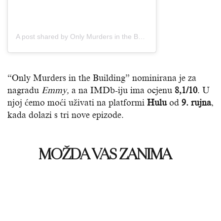
A post shared by Only Murders in the Building (@onlymurdershulu)
“Only Murders in the Building” nominirana je za
nagradu
Emmy,
a na IMDb-iju ima ocjenu
8,1/10
. U
njoj ćemo moći uživati na platformi
Hulu
od
9. rujna
,
kada dolazi s tri nove epizode.
MOŽDA VAS ZANIMA