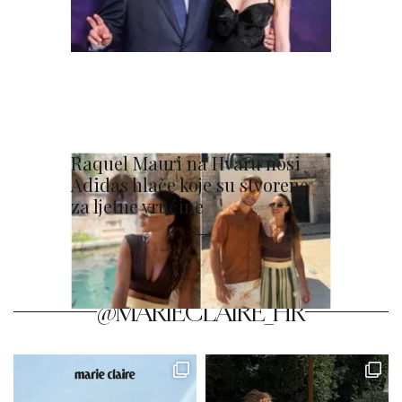
Raquel Mauri na Hvaru nosi
Adidas hlače koje su stvorene
za ljetne vrućine
@MARIECLAIRE_HR