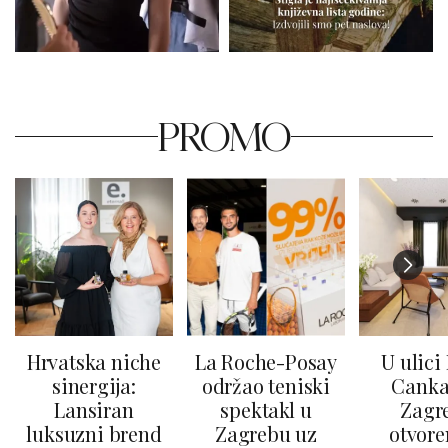
PROMO
Hrvatska niche
La Roche-Posay
U ulici
sinergija:
održao teniski
Canka
Lansiran
spektakl u
Zagr
luksuzni brend
Zagrebu uz
otvore