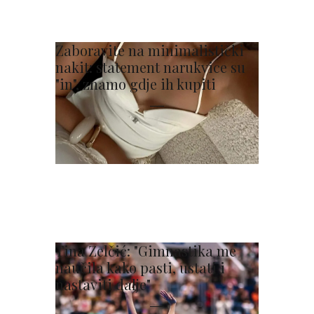
Zaboravite na minimalistički
nakit: statement narukvice su
"in", znamo gdje ih kupiti
Tina Zelčić: "Gimnastika me
naučila kako pasti, ustati i
nastaviti dalje"