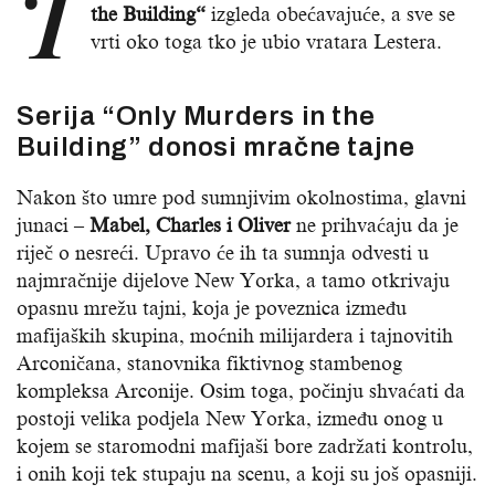
T
the Building“
izgleda obećavajuće, a sve se
vrti oko toga tko je ubio vratara Lestera.
Serija
“Only Murders in the
Building” donosi mračne tajne
Nakon što umre pod sumnjivim okolnostima, glavni
junaci –
Mabel, Charles i Oliver
ne prihvaćaju da je
riječ o nesreći. Upravo će ih ta sumnja odvesti u
najmračnije dijelove New Yorka, a tamo otkrivaju
opasnu mrežu tajni, koja je poveznica između
mafijaških skupina, moćnih milijardera i tajnovitih
Arconičana, stanovnika fiktivnog stambenog
kompleksa Arconije. Osim toga, počinju shvaćati da
postoji velika podjela New Yorka, između onog u
kojem se staromodni mafijaši bore zadržati kontrolu,
i onih koji tek stupaju na scenu, a koji su još opasniji.