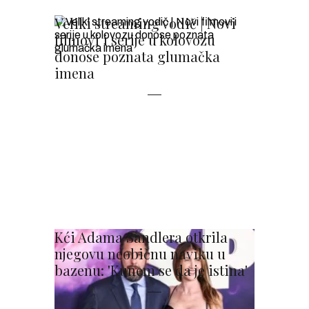
Veliki streaming vodič | Novi
filmovi i serije u kolovozu
donose poznata glumačka
imena
Kći Adama Sandlera otkrila
njegovu neobičnu naviku u
bazenu: 'Kunem se da je istina'