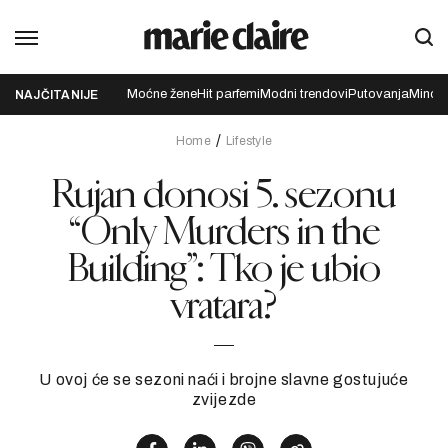
Moćne žene
Hit parfemi
Modni trendovi
Putovanja
Mindfu
NAJČITANIJE
Home
Lifestyle
Rujan donosi 5. sezonu
“Only Murders in the
Building”: Tko je ubio
vratara?
U ovoj će se sezoni naći i brojne slavne gostujuće
zvijezde