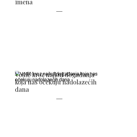
imena
Vodič kroz najkul događanja
koja nas očekuju nadolazećih
dana