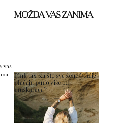
MOŽDA VAS ZANIMA
a vas
rana
Pink tax: za što sve žene i dalje
plaćaju puno više od
muškaraca?