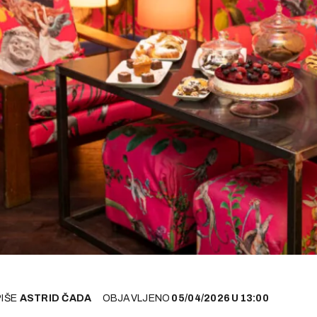
PIŠE
ASTRID ČADA
OBJAVLJENO
05/04/2026
U
13:00