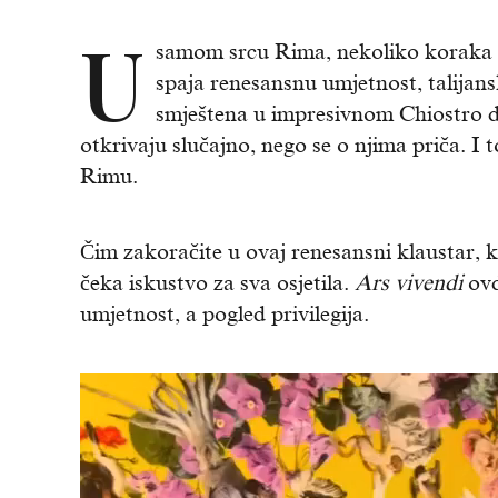
U
samom srcu Rima, nekoliko koraka o
spaja renesansnu umjetnost, talijan
smještena u impresivnom Chiostro de
otkrivaju slučajno, nego se o njima priča. I
Rimu.
Čim zakoračite u ovaj renesansni klaustar, k
čeka iskustvo za sva osjetila.
Ars vivendi
ovd
umjetnost, a pogled privilegija.
Reproduktor
videozapisa