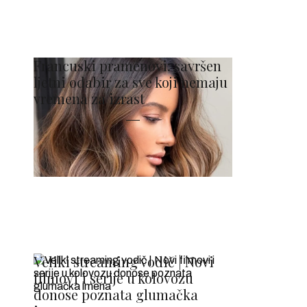
Francuski pramenovi: savršen
ljetni odabir za sve koji nemaju
vremena za izrast
Veliki streaming vodič | Novi
filmovi i serije u kolovozu
donose poznata glumačka