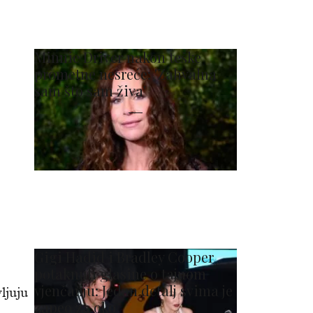
Minnie Driver nakon teške
prometne nesreće: 'Zahvalna
sam što sam živa'
Gigi Hadid i Bradley Cooper
potaknuli glasine o tajnom
vjenčanju: Jedan detalj svima je
ljuju
zapeo za oko