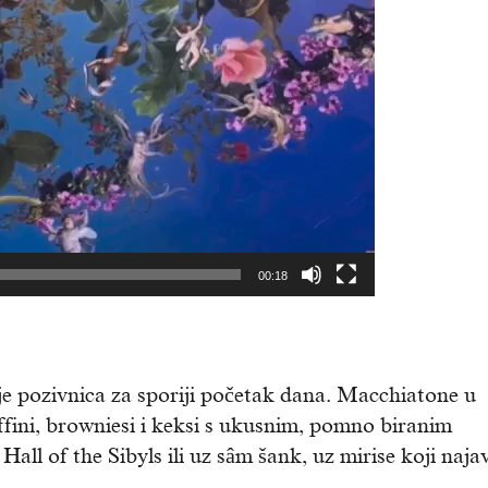
00:18
e pozivnica za sporiji početak dana. Macchiatone u
muffini, browniesi i keksi s ukusnim, pomno biranim
all of the Sibyls ili uz sâm šank, uz mirise koji najav