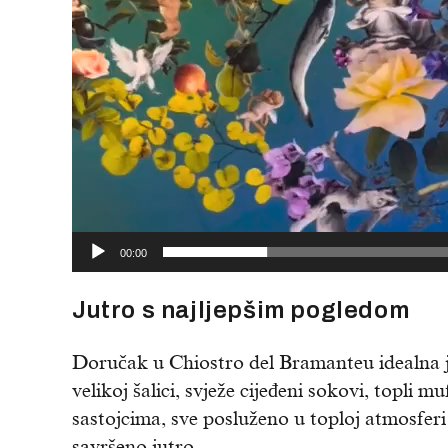
00:00
Jutro s najljepšim pogledom
Doručak u Chiostro del Bramanteu idealna j
velikoj šalici, svježe cijeđeni sokovi, topli 
sastojcima, sve posluženo u toploj atmosferi H
savršeno jutro.