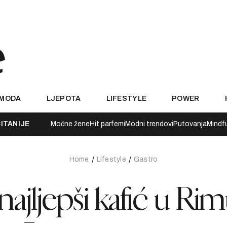
MODA
LJEPOTA
LIFESTYLE
POWER
ITANIJE
Moćne žene
Hit parfemi
Modni trendovi
Putovanja
Mindf
Home
Lifestyle
Gastro
najljepši kafić u Ri