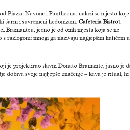
d Piazza Navone i Pantheona, nalazi se mjesto koje
ski šarm i suvremeni hedonizam.
Cafeteria Bistrot
,
l Bramanteu, jedno je od onih mjesta koja se ne
 to s razlogom: mnogi ga nazivaju najljepšim kafićem u
oji je projektirao slavni Donato Bramante, jasno je d
je dobiva svoje najljepše značenje – kava je ritual, h