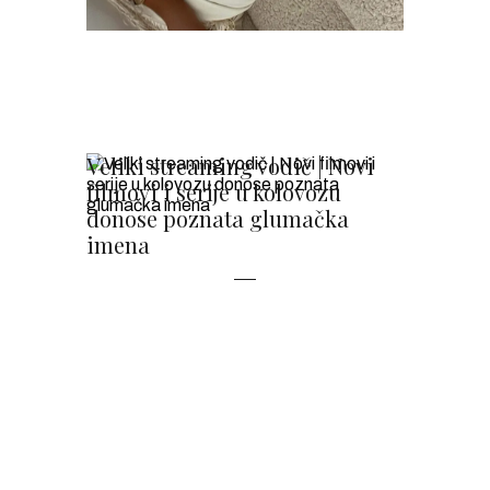
Veliki streaming vodič | Novi
filmovi i serije u kolovozu
donose poznata glumačka
imena