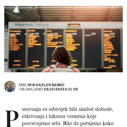
PIŠE
IRIS HAZLER ŠANKO
OBJAVLJENO
26/10/2025
U
11:00
P
utovanja su oduvijek bila simbol slobode,
otkrivanja i luksuza vremena koje
posvećujemo sebi. Bilo da putujemo kako