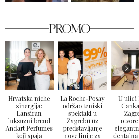
PROMO
Hrvatska niche
La Roche-Posay
U ulici
sinergija:
održao teniski
Canka
Lansiran
spektakl u
Zagr
luksuzni brend
Zagrebu uz
otvore
Andart Perfumes
predstavljanje
elegantn
koji spaja
nove linije za
dentalna 