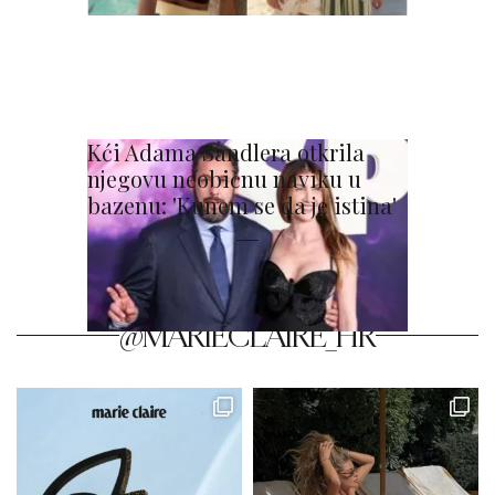
Kći Adama Sandlera otkrila
njegovu neobičnu naviku u
bazenu: 'Kunem se da je istina'
@MARIECLAIRE_HR