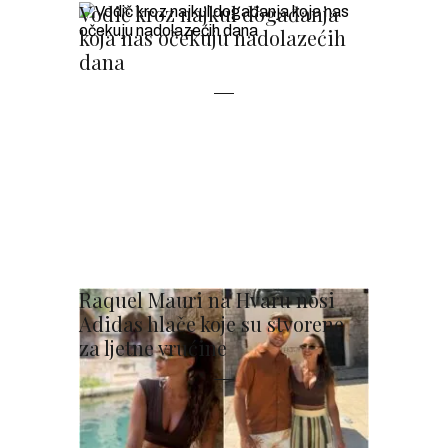
Vodič kroz najkul događanja
koja nas očekuju nadolazećih
dana
Raquel Mauri na Hvaru nosi
Adidas hlače koje su stvorene
za ljetne vrućine