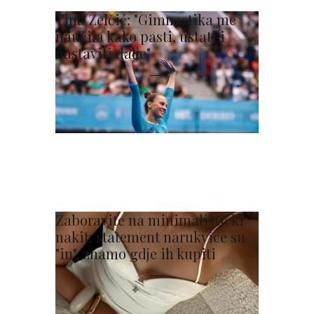
Tina Zelčić: "Gimnastika me
naučila kako pasti, ustati i
nastaviti dalje"
Zaboravite na minimalistički
nakit: statement narukvice su
"in", znamo gdje ih kupiti