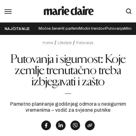
Moćne žene
Hit parfemi
Modni trendovi
Putovanja
Mindfu
NAJČITANIJE
Home
Lifestyle
Putovanja
Putovanja i sigurnost: Koje
zemlje trenutačno treba
izbjegavati i zašto
Pametno planiranje godišnjeg odmora u nesigurnim
vremenima – vodič za svjesne putnike