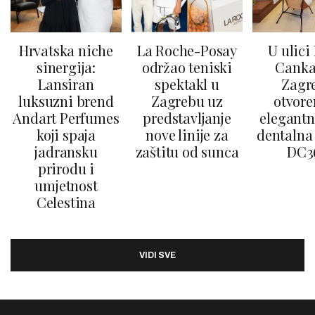
Hrvatska niche
La Roche-Posay
U ulici
sinergija:
održao teniski
Canka
Lansiran
spektakl u
Zagr
luksuzni brend
Zagrebu uz
otvore
Andart Perfumes
predstavljanje
elegantn
koji spaja
nove linije za
dentalna 
jadransku
zaštitu od sunca
DC3
prirodu i
umjetnost
Celestina
VIDI SVE