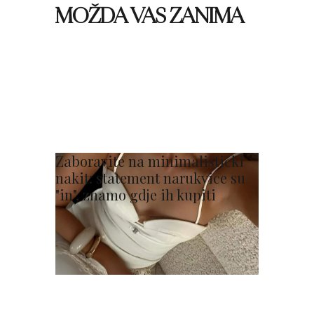
MOŽDA VAS ZANIMA
Zaboravite na minimalistički
nakit: statement narukvice su
"in", znamo gdje ih kupiti