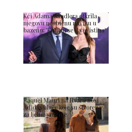
Kći Adama Sandlera otkrila
njegovu neobičnu naviku u
bazenu: 'Kunem se da je istina'
Raquel Mauri na Hvaru nosi
Adidas hlače koje su stvorene
za ljetne vrućine