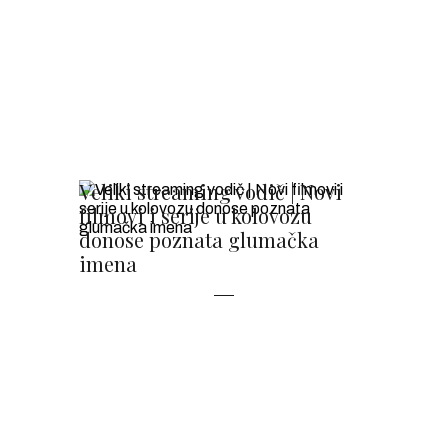
Veliki streaming vodič | Novi
filmovi i serije u kolovozu
donose poznata glumačka
imena