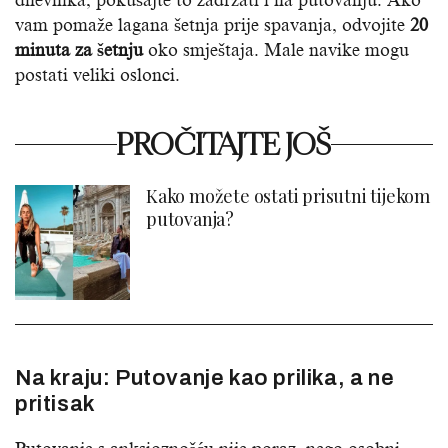
dnevnika, pokušajte to zadržati i na putovanju. Ako
vam pomaže lagana šetnja prije spavanja, odvojite
20
minuta za šetnju
oko smještaja. Male navike mogu
postati veliki oslonci.
PROČITAJTE JOŠ
Kako možete ostati prisutni tijekom
putovanja?
Na kraju: Putovanje kao prilika, a ne
pritisak