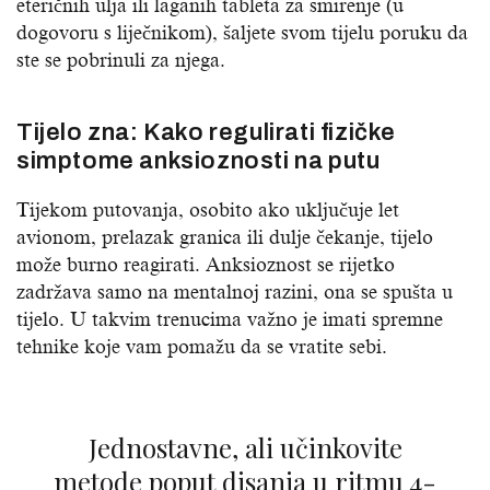
eteričnih ulja ili laganih tableta za smirenje (u
dogovoru s liječnikom), šaljete svom tijelu poruku da
ste se pobrinuli za njega.
Tijelo zna: Kako regulirati fizičke
simptome anksioznosti na putu
Tijekom putovanja, osobito ako uključuje let
avionom, prelazak granica ili dulje čekanje, tijelo
može burno reagirati. Anksioznost se rijetko
zadržava samo na mentalnoj razini, ona se spušta u
tijelo. U takvim trenucima važno je imati spremne
tehnike koje vam pomažu da se vratite sebi.
Jednostavne, ali učinkovite
metode poput disanja u ritmu 4-