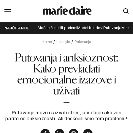
Moćne žene
Hit parfemi
Modni trendovi
Putovanja
Mindfu
NAJČITANIJE
Home
Lifestyle
Putovanja
Putovanja i anksioznost:
Kako prevladati
emocionalne izazove i
uživati
Putovanje može izazvati stres, posebice ako već
patite od anksioznosti. Ali doskočili smo tom problemu!