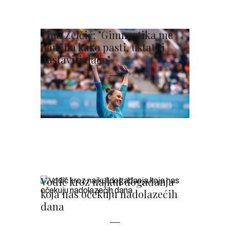
Tina Zelčić: "Gimnastika me
naučila kako pasti, ustati i
nastaviti dalje"
Vodič kroz najkul događanja
koja nas očekuju nadolazećih
dana