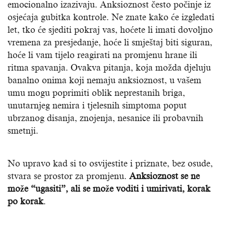
emocionalno izazivaju. Anksioznost često počinje iz
osjećaja gubitka kontrole. Ne znate kako će izgledati
let, tko će sjediti pokraj vas, hoćete li imati dovoljno
vremena za presjedanje, hoće li smještaj biti siguran,
hoće li vam tijelo reagirati na promjenu hrane ili
ritma spavanja. Ovakva pitanja, koja možda djeluju
banalno onima koji nemaju anksioznost, u vašem
umu mogu poprimiti oblik neprestanih briga,
unutarnjeg nemira i tjelesnih simptoma poput
ubrzanog disanja, znojenja, nesanice ili probavnih
smetnji.
No upravo kad si to osvijestite i priznate, bez osude,
stvara se prostor za promjenu.
Anksioznost se ne
može “ugasiti”, ali se može voditi i umirivati, korak
po korak
.